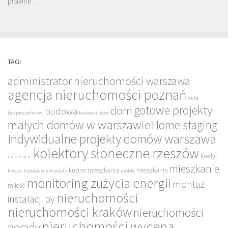
prawne …
TAGI
administrator nieruchomości warszawa
agencja nieruchomości poznań
auta
gotowe projekty
dom
budowa
bezpieczeństwo
budownictwo
małych domów w warszawie
Home staging
indywidualne projekty domów warszawa
kolektory słoneczne rzeszów
kredyt
informacje
mieszkanie
kupno mieszkania
mieszkania
kredyt hipoteczny
kredyty
meble
monitoring zużycia energii
montaż
miłość
nieruchomości
instalacji pv
nieruchomości kraków
nieruchomości
nieruchomości wycena
porady