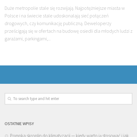
Duże metropolie stale się rozwijają. Najpotężniejsze miasta w
Polsce i na świecie stale udoskonalają sieć połączeń
drogowych, czy komunikację publiczną. Deweloperzy
prześcigają się w ofertach na budowę osiedli dla młodych ludzi z
garażami, parkingami,...
OSTATNIE WPISY
Pompka skroplin do klimatyzacji — kiedy warto ją stosować i jak