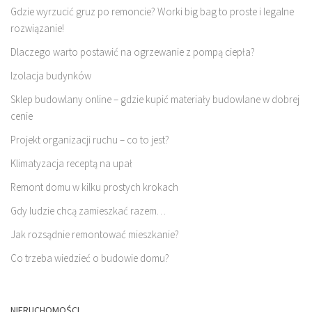
Gdzie wyrzucić gruz po remoncie? Worki big bag to proste i legalne
rozwiązanie!
Dlaczego warto postawić na ogrzewanie z pompą ciepła?
Izolacja budynków
Sklep budowlany online – gdzie kupić materiały budowlane w dobrej
cenie
Projekt organizacji ruchu – co to jest?
Klimatyzacja receptą na upał
Remont domu w kilku prostych krokach
Gdy ludzie chcą zamieszkać razem…
Jak rozsądnie remontować mieszkanie?
Co trzeba wiedzieć o budowie domu?
NIERUCHOMOŚCI