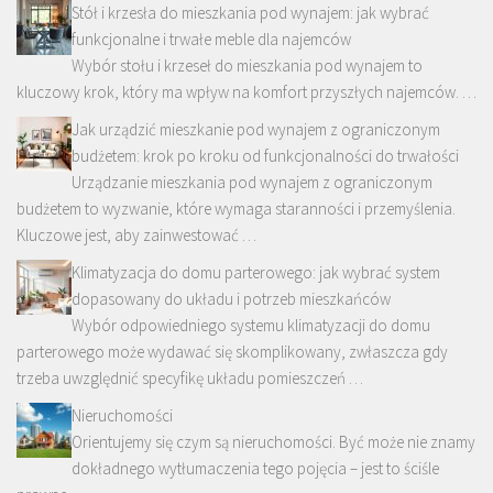
Stół i krzesła do mieszkania pod wynajem: jak wybrać
funkcjonalne i trwałe meble dla najemców
Wybór stołu i krzeseł do mieszkania pod wynajem to
kluczowy krok, który ma wpływ na komfort przyszłych najemców. …
Jak urządzić mieszkanie pod wynajem z ograniczonym
budżetem: krok po kroku od funkcjonalności do trwałości
Urządzanie mieszkania pod wynajem z ograniczonym
budżetem to wyzwanie, które wymaga staranności i przemyślenia.
Kluczowe jest, aby zainwestować …
Klimatyzacja do domu parterowego: jak wybrać system
dopasowany do układu i potrzeb mieszkańców
Wybór odpowiedniego systemu klimatyzacji do domu
parterowego może wydawać się skomplikowany, zwłaszcza gdy
trzeba uwzględnić specyfikę układu pomieszczeń …
Nieruchomości
Orientujemy się czym są nieruchomości. Być może nie znamy
dokładnego wytłumaczenia tego pojęcia – jest to ściśle