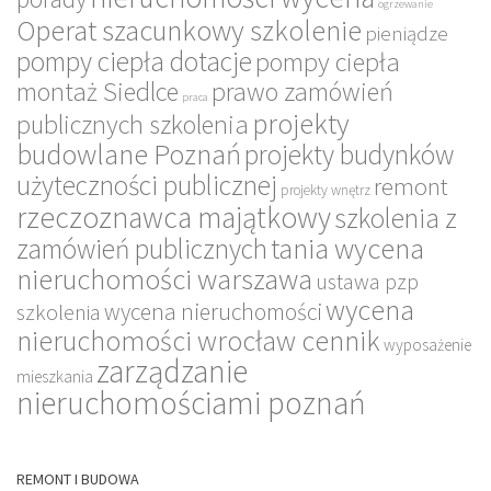
ogrzewanie
Operat szacunkowy szkolenie
pieniądze
pompy ciepła dotacje
pompy ciepła
montaż Siedlce
prawo zamówień
praca
projekty
publicznych szkolenia
budowlane Poznań
projekty budynków
użyteczności publicznej
remont
projekty wnętrz
rzeczoznawca majątkowy
szkolenia z
tania wycena
zamówień publicznych
nieruchomości warszawa
ustawa pzp
wycena
wycena nieruchomości
szkolenia
nieruchomości wrocław cennik
wyposażenie
zarządzanie
mieszkania
nieruchomościami poznań
REMONT I BUDOWA