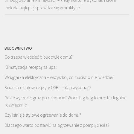
Odgrzybianie klimatyzacji – kiedy warto je wykonać i która
metoda najlepiej sprawdza się w praktyce
BUDOWNICTWO
Co trzeba wiedzieć o budowie domu?
Klimatyzacja receptą na upał
Wciągarka elektryczna – wszystko, co musisz o niej wiedzieć
Ścianka działowa z płyty OSB – jak ją wykonać?
Gdzie wyrzucić gruz po remoncie? Worki big bag to proste i legalne
rozwiązanie!
Czy istnieje stylowe ogrzewanie do domu?
Dlaczego warto postawić na ogrzewanie z pompą ciepła?