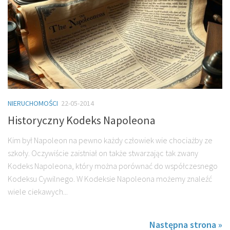
NIERUCHOMOŚCI
22-05-2014
Historyczny Kodeks Napoleona
Kim był Napoleon na pewno każdy człowiek wie chociażby ze
szkoły. Oczywiście zaistniał on także stwarzając tak zwany
Kodeks Napoleona, który można porównać do współczesnego
Kodeksu Cywilnego. W Kodeksie Napoleona możemy znaleźć
wiele ciekawych...
Następna strona »