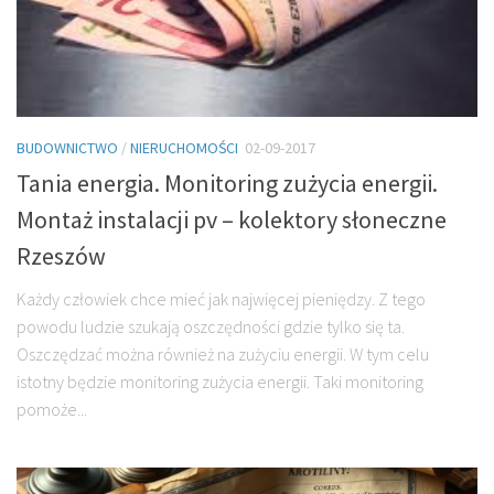
BUDOWNICTWO
/
NIERUCHOMOŚCI
02-09-2017
Tania energia. Monitoring zużycia energii.
Montaż instalacji pv – kolektory słoneczne
Rzeszów
Każdy człowiek chce mieć jak najwięcej pieniędzy. Z tego
powodu ludzie szukają oszczędności gdzie tylko się ta.
Oszczędzać można również na zużyciu energii. W tym celu
istotny będzie monitoring zużycia energii. Taki monitoring
pomoże...