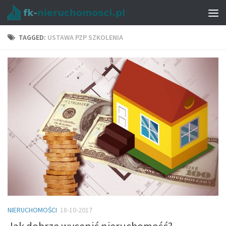
TAGGED:
USTAWA PZP SZKOLENIA
NIERUCHOMOŚCI
18-10-2017
Jak dobrze wycenić nieruchomość?