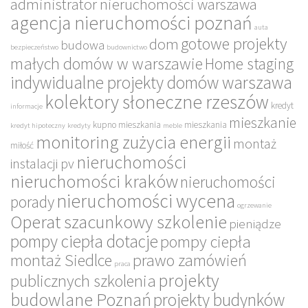
administrator nieruchomości warszawa
agencja nieruchomości poznań
auta
gotowe projekty
dom
budowa
bezpieczeństwo
budownictwo
małych domów w warszawie
Home staging
indywidualne projekty domów warszawa
kolektory słoneczne rzeszów
kredyt
informacje
mieszkanie
kupno mieszkania
mieszkania
kredyt hipoteczny
kredyty
meble
monitoring zużycia energii
montaż
miłość
nieruchomości
instalacji pv
nieruchomości kraków
nieruchomości
nieruchomości wycena
porady
ogrzewanie
Operat szacunkowy szkolenie
pieniądze
pompy ciepła dotacje
pompy ciepła
montaż Siedlce
prawo zamówień
praca
projekty
publicznych szkolenia
budowlane Poznań
projekty budynków