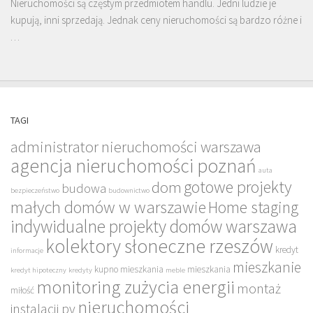
Nieruchomości są częstym przedmiotem handlu. Jedni ludzie je
kupują, inni sprzedają. Jednak ceny nieruchomości są bardzo różne i
…
TAGI
administrator nieruchomości warszawa
agencja nieruchomości poznań
auta
gotowe projekty
dom
budowa
bezpieczeństwo
budownictwo
małych domów w warszawie
Home staging
indywidualne projekty domów warszawa
kolektory słoneczne rzeszów
kredyt
informacje
mieszkanie
kupno mieszkania
mieszkania
kredyt hipoteczny
kredyty
meble
monitoring zużycia energii
montaż
miłość
nieruchomości
instalacji pv