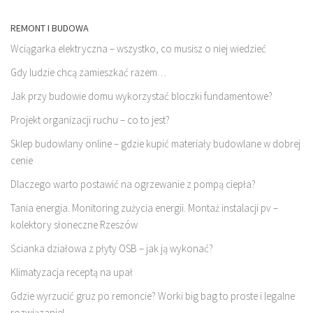
REMONT I BUDOWA
Wciągarka elektryczna – wszystko, co musisz o niej wiedzieć
Gdy ludzie chcą zamieszkać razem…
Jak przy budowie domu wykorzystać bloczki fundamentowe?
Projekt organizacji ruchu – co to jest?
Sklep budowlany online – gdzie kupić materiały budowlane w dobrej
cenie
Dlaczego warto postawić na ogrzewanie z pompą ciepła?
Tania energia. Monitoring zużycia energii. Montaż instalacji pv –
kolektory słoneczne Rzeszów
Ścianka działowa z płyty OSB – jak ją wykonać?
Klimatyzacja receptą na upał
Gdzie wyrzucić gruz po remoncie? Worki big bag to proste i legalne
rozwiązanie!