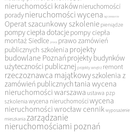
nieruchomości kraków
nieruchomości
nieruchomości wycena
porady
ogrzewanie
Operat szacunkowy szkolenie
pieniądze
pompy ciepła dotacje
pompy ciepła
montaż Siedlce
prawo zamówień
praca
projekty
publicznych szkolenia
budowlane Poznań
projekty budynków
użyteczności publicznej
remont
projekty wnętrz
rzeczoznawca majątkowy
szkolenia z
tania wycena
zamówień publicznych
nieruchomości warszawa
ustawa pzp
wycena
wycena nieruchomości
szkolenia
nieruchomości wrocław cennik
wyposażenie
zarządzanie
mieszkania
nieruchomościami poznań