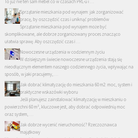
To już nie ten sam mebel co w czasach PRL-u i …
Sprzątanie mieszkania pod wynajem: jak zorganizować
pracę, by oszczędzić czas i uniknąć problemów
Sprzątanie mieszkania pod wynajem może być
skomplikowane, ale dobrze zorganizowany proces znacząco
ułatwia sprawę. Aby oszczędzić czas i …
Nowoczesne urządzenia w codziennym życiu
W dzisiejszym świecie nowoczesne urządzenia stają się
nieodłącznym elementem naszego codziennego życia, wpływając na
sposób, w jaki pracujemy, …
Jak dobrać klimatyzację do mieszkania 60 m2: moc, system i
praktyczne wskazówki wyboru
Jeśli planujesz zainstalować klimatyzację w mieszkaniu o
powierzchni 60 m², kluczowe jest, aby dobrać odpowiednią moc
oraz system, …
Jak dobrze wycenić nieruchomość? Rzeczoznawca
majątkowy