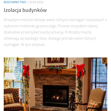
BUDOWNICTWO
14-04-2021
Izolacja budynków
W każdym mieście istnieje wiele różnych wymagań związanych z
wyborem materiału grzewczego. Przede wszystkim należy
dokładnie przemyśleć każdą sytuację. Potrzeby miasta
zmieniają się każdego dnia, dlatego jest tak wiele różnych
wymagań. W tym artykule...