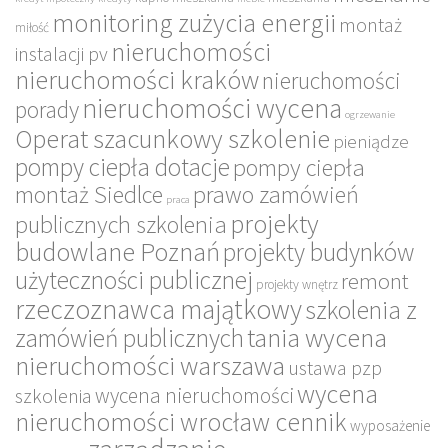
monitoring zużycia energii
montaż
miłość
nieruchomości
instalacji pv
nieruchomości kraków
nieruchomości
nieruchomości wycena
porady
ogrzewanie
Operat szacunkowy szkolenie
pieniądze
pompy ciepła dotacje
pompy ciepła
montaż Siedlce
prawo zamówień
praca
projekty
publicznych szkolenia
budowlane Poznań
projekty budynków
użyteczności publicznej
remont
projekty wnętrz
rzeczoznawca majątkowy
szkolenia z
tania wycena
zamówień publicznych
nieruchomości warszawa
ustawa pzp
wycena
wycena nieruchomości
szkolenia
nieruchomości wrocław cennik
wyposażenie