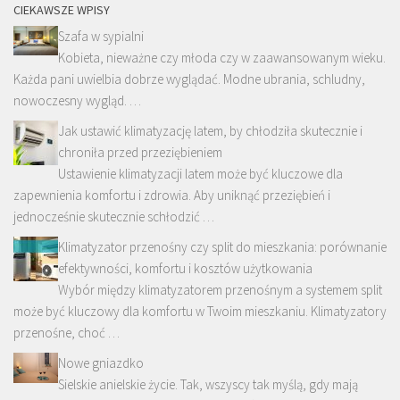
CIEKAWSZE WPISY
Szafa w sypialni
Kobieta, nieważne czy młoda czy w zaawansowanym wieku.
Każda pani uwielbia dobrze wyglądać. Modne ubrania, schludny,
nowoczesny wygląd. …
Jak ustawić klimatyzację latem, by chłodziła skutecznie i
chroniła przed przeziębieniem
Ustawienie klimatyzacji latem może być kluczowe dla
zapewnienia komfortu i zdrowia. Aby uniknąć przeziębień i
jednocześnie skutecznie schłodzić …
Klimatyzator przenośny czy split do mieszkania: porównanie
efektywności, komfortu i kosztów użytkowania
Wybór między klimatyzatorem przenośnym a systemem split
może być kluczowy dla komfortu w Twoim mieszkaniu. Klimatyzatory
przenośne, choć …
Nowe gniazdko
Sielskie anielskie życie. Tak, wszyscy tak myślą, gdy mają