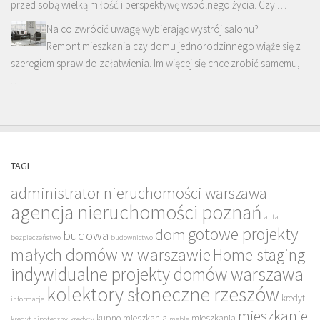
przed sobą wielką miłość i perspektywę wspólnego życia. Czy …
Na co zwrócić uwagę wybierając wystrój salonu?
Remont mieszkania czy domu jednorodzinnego wiąże się z
szeregiem spraw do załatwienia. Im więcej się chce zrobić samemu,
…
TAGI
administrator nieruchomości warszawa
agencja nieruchomości poznań
auta
gotowe projekty
dom
budowa
bezpieczeństwo
budownictwo
małych domów w warszawie
Home staging
indywidualne projekty domów warszawa
kolektory słoneczne rzeszów
kredyt
informacje
mieszkanie
kupno mieszkania
mieszkania
kredyt hipoteczny
kredyty
meble