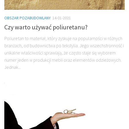
OBSZAR POZABUDOWLANY
14-01-2021
Czy warto używać poliuretanu?
Poliuretan to materiał, który zyskuje na popularności w różnych
branżach, od budownictwa po tekstylia. Jego wszechstronność i
unikalne właściwości sprawiają, że często staje się wyborem
numer jeden w produkcji mebli oraz elementów odzieżowych.
Jednak...