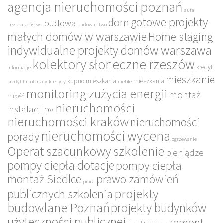
agencja nieruchomości poznań
auta
gotowe projekty
dom
budowa
bezpieczeństwo
budownictwo
małych domów w warszawie
Home staging
indywidualne projekty domów warszawa
kolektory słoneczne rzeszów
kredyt
informacje
mieszkanie
kupno mieszkania
mieszkania
kredyt hipoteczny
kredyty
meble
monitoring zużycia energii
montaż
miłość
nieruchomości
instalacji pv
nieruchomości kraków
nieruchomości
nieruchomości wycena
porady
ogrzewanie
Operat szacunkowy szkolenie
pieniądze
pompy ciepła dotacje
pompy ciepła
montaż Siedlce
prawo zamówień
praca
projekty
publicznych szkolenia
budowlane Poznań
projekty budynków
użyteczności publicznej
remont