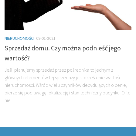
NIERUCHOMOŚCI
09-01-2021
Sprzedaż domu. Czy można podnieść jego
wartość?
Jeśli planujemy sprzedaż przez pośrednika to jednym z
głównych elementów tej sprzedaży jest określenie wartości
nieruchomości. Wśród wielu czynników decydujących o cenie,
bierze się pod uwagę lokalizację i stan techniczny budynku. O ile
nie...