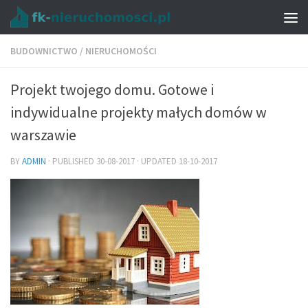
BUDOWNICTWO
/
NIERUCHOMOŚCI
Projekt twojego domu. Gotowe i
indywidualne projekty małych domów w
warszawie
BY
ADMIN
· PUBLISHED
30-08-2017
· UPDATED
18-10-2017