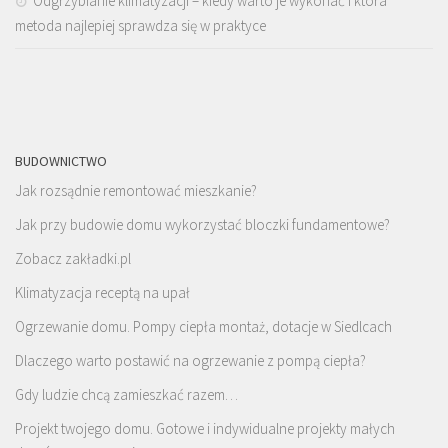
Odgrzybianie klimatyzacji – kiedy warto je wykonać i która
metoda najlepiej sprawdza się w praktyce
BUDOWNICTWO
Jak rozsądnie remontować mieszkanie?
Jak przy budowie domu wykorzystać bloczki fundamentowe?
Zobacz zakładki.pl
Klimatyzacja receptą na upał
Ogrzewanie domu. Pompy ciepła montaż, dotacje w Siedlcach
Dlaczego warto postawić na ogrzewanie z pompą ciepła?
Gdy ludzie chcą zamieszkać razem…
Projekt twojego domu. Gotowe i indywidualne projekty małych