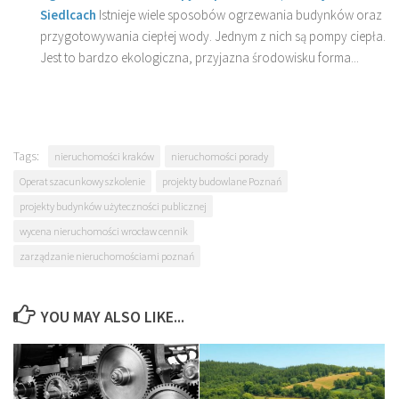
Siedlcach
Istnieje wiele sposobów ogrzewania budynków oraz
przygotowywania ciepłej wody. Jednym z nich są pompy ciepła.
Jest to bardzo ekologiczna, przyjazna środowisku forma...
Tags:
nieruchomości kraków
nieruchomości porady
Operat szacunkowy szkolenie
projekty budowlane Poznań
projekty budynków użyteczności publicznej
wycena nieruchomości wrocław cennik
zarządzanie nieruchomościami poznań
YOU MAY ALSO LIKE...