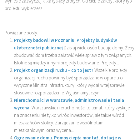
wyniesie zazwyczaj kilka tysięcy złotych. Od ciebie zależy, który typ
projektu wybierzesz.
Powiązane posty:
Projekty budowli w Poznaniu. Projekty budynków
użyteczności publicznej
Dzisiaj wiele osób buduje domy. Żeby
zbudować dom trzeba załatwić wiele spraw z tym związanych.
Istotne są między innymi projekty budowlane. Projekty...
Projekt organizacji ruchu – co to jest?
Wszelkie projekty
organizacji ruchu powinny być sporządzane w oparciu o
wytyczne Ministra Infrastruktury, który wydał w tej sprawie
stosowne rozporządzenie. Wyjaśniamy, czym...
Nieruchomości w Warszawie, administrowanie i tania
wycena.
Warszawskie nieruchomości to temat, który zyskuje
na znaczeniu nie tylko wśród inwestorów, ale także wśród
mieszkańców stolicy. Zarządzanie wspólnotami
mieszkaniowymi oraz wycena...
Ogrzewanie domu. Pompy ciepła montaż, dotacje w