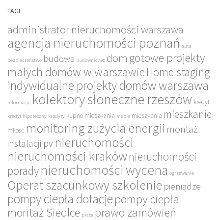
TAGI
administrator nieruchomości warszawa
agencja nieruchomości poznań
auta
gotowe projekty
dom
budowa
bezpieczeństwo
budownictwo
małych domów w warszawie
Home staging
indywidualne projekty domów warszawa
kolektory słoneczne rzeszów
kredyt
informacje
mieszkanie
kupno mieszkania
mieszkania
kredyt hipoteczny
kredyty
meble
monitoring zużycia energii
montaż
miłość
nieruchomości
instalacji pv
nieruchomości kraków
nieruchomości
nieruchomości wycena
porady
ogrzewanie
Operat szacunkowy szkolenie
pieniądze
pompy ciepła dotacje
pompy ciepła
montaż Siedlce
prawo zamówień
praca