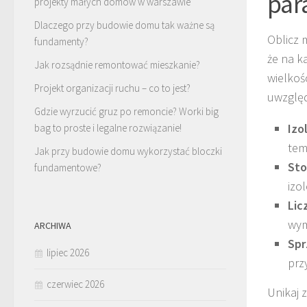
par
projekty małych domów w warszawie
Dlaczego przy budowie domu tak ważne są
Oblicz 
fundamenty?
że na k
Jak rozsądnie remontować mieszkanie?
wielkoś
Projekt organizacji ruchu – co to jest?
uwzględ
Gdzie wyrzucić gruz po remoncie? Worki big
Izo
bag to proste i legalne rozwiązanie!
tem
Jak przy budowie domu wykorzystać bloczki
Sto
fundamentowe?
izo
Lic
wym
ARCHIWA
Spr
lipiec 2026
prz
czerwiec 2026
Unikaj 