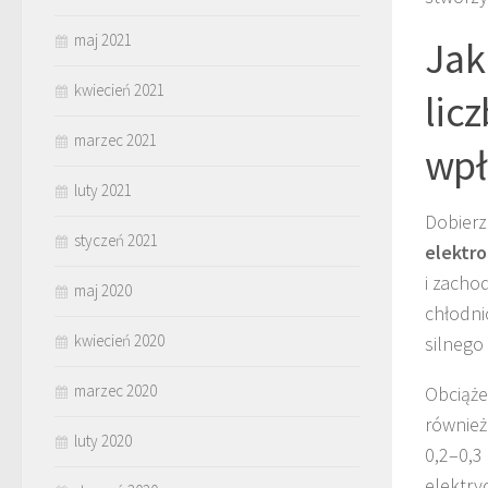
maj 2021
Jak
kwiecień 2021
lic
marzec 2021
wpł
luty 2021
Dobierz
styczeń 2021
elektr
i zacho
maj 2020
chłodni
kwiecień 2020
silnego
marzec 2020
Obciąże
również
luty 2020
0,2–0,3
elektry