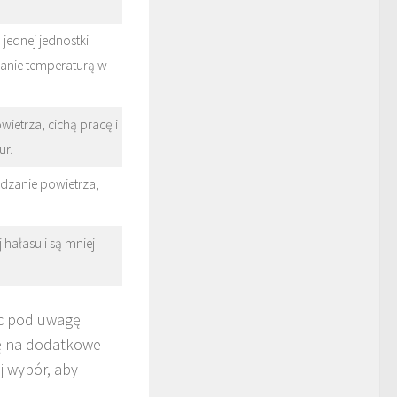
jednej jednostki
wanie temperaturą w
ietrza, cichą pracę i
ur.
dzanie powietrza,
hałasu i są mniej
ąc pod uwagę
gę na dodatkowe
j wybór, aby