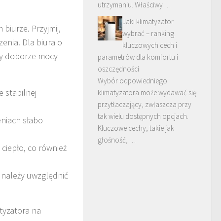
utrzymaniu. Właściwy …
Jaki klimatyzator
biurze. Przyjmij,
wybrać – ranking
enia. Dla biura o
kluczowych cech i
rzy doborze mocy
parametrów dla komfortu i
oszczędności
Wybór odpowiedniego
 stabilnej
klimatyzatora może wydawać się
przytłaczający, zwłaszcza przy
tak wielu dostępnych opcjach.
niach słabo
Kluczowe cechy, takie jak
głośność, …
ciepło, co również
e należy uwzględnić
tyzatora na