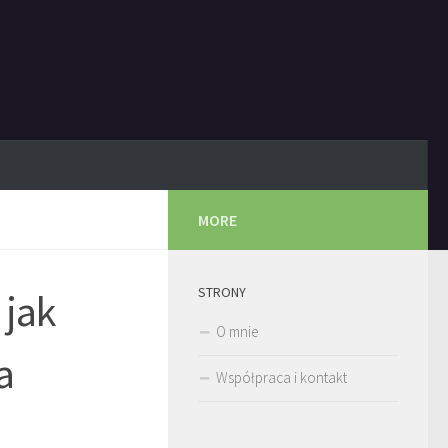
MORE
STRONY
 jak
O mnie
a
Współpraca i kontakt