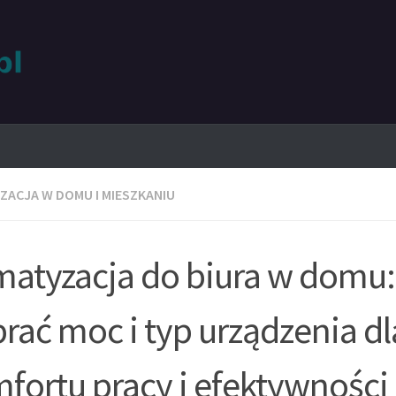
ZACJA W DOMU I MIESZKANIU
matyzacja do biura w domu:
rać moc i typ urządzenia dl
fortu pracy i efektywności