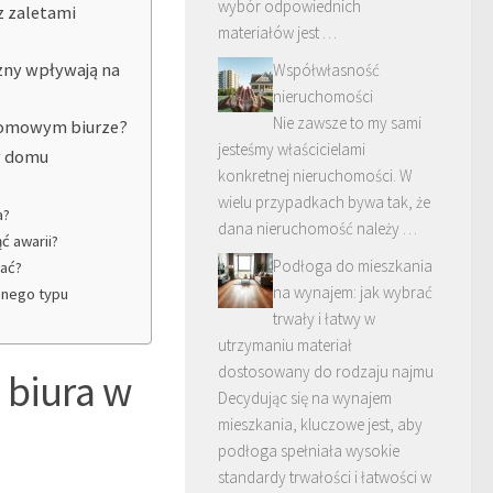
wybór odpowiednich
z zaletami
materiałów jest …
czny wpływają na
Współwłasność
nieruchomości
Nie zawsze to my sami
 domowym biurze?
jesteśmy właścicielami
 w domu
konkretnej nieruchomości. W
wielu przypadkach bywa tak, że
a?
dana nieruchomość należy …
ć awarii?
Podłoga do mieszkania
wać?
na wynajem: jak wybrać
anego typu
trwały i łatwy w
utrzymaniu materiał
dostosowany do rodzaju najmu
 biura w
Decydując się na wynajem
mieszkania, kluczowe jest, aby
podłoga spełniała wysokie
standardy trwałości i łatwości w