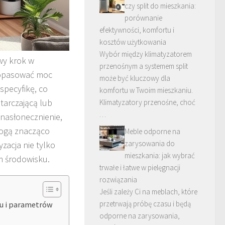
czy split do mieszkania:
porównanie
efektywności, komfortu i
kosztów użytkowania
Wybór między klimatyzatorem
wy krok w
przenośnym a systemem split
dopasować moc
może być kluczowy dla
specyfikę, co
komfortu w Twoim mieszkaniu.
tarczającą lub
Klimatyzatory przenośne, choć
…
 nasłonecznienie,
mogą znacząco
Meble odporne na
zarysowania do
zacja nie tylko
mieszkania: jak wybrać
m środowisku.
trwałe i łatwe w pielęgnacji
rozwiązania
Jeśli zależy Ci na meblach, które
przetrwają próbę czasu i będą
żu i parametrów
odporne na zarysowania,