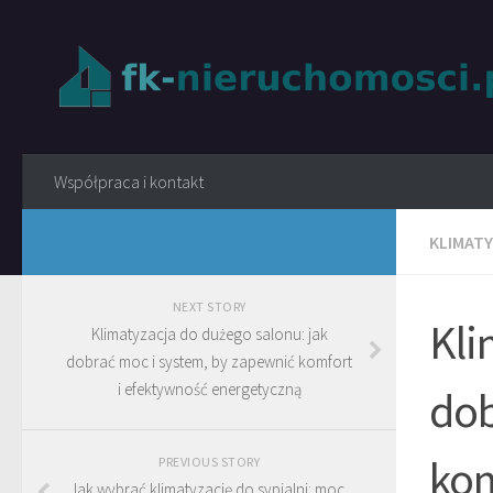
Współpraca i kontakt
KLIMATY
NEXT STORY
Kli
Klimatyzacja do dużego salonu: jak
dobrać moc i system, by zapewnić komfort
i efektywność energetyczną
dob
kom
PREVIOUS STORY
Jak wybrać klimatyzację do sypialni: moc,