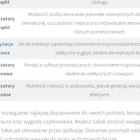
split
obsługa.
Możliwość podłączenia wielu jednostek wewnętrznych do 
yzatory
zewnętrznej, oszczędność miejsca oraz indywidualne stero
split
różnych pomieszczeniach.
yzacja
Ukryte instalacje zapewniają równomierne rozprowadzanie pow
łowa
estetyczny wygląd, idealne dla większych bi
yzatory
Montaż w sufitach podwieszanych, równomierne rozprowa
onowe
idealne do estetycznych rozwiązań.
yzatory
Mobilność i łatwość w użytkowaniu, jednak generują więcej 
nośne
efektywne.
 rozwiązanie najlepiej dopasowane do swoich potrzeb, bior
biura oraz wygodę użytkowania. Możesz także zwrócić uwa
, takie jak sterowanie przez aplikację. Starannie przemyśl swó
ć optymalne warunki do pracy w domowym biurze.