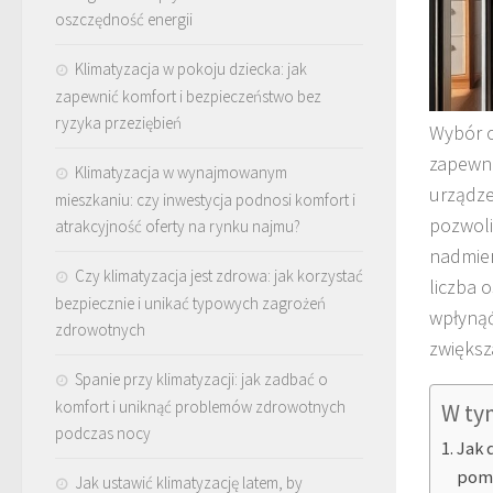
oszczędność energii
Klimatyzacja w pokoju dziecka: jak
zapewnić komfort i bezpieczeństwo bez
ryzyka przeziębień
Wybór o
zapewni
Klimatyzacja w wynajmowanym
urządze
mieszkaniu: czy inwestycja podnosi komfort i
pozwoli
atrakcyjność oferty na rynku najmu?
nadmier
Czy klimatyzacja jest zdrowa: jak korzystać
liczba 
bezpiecznie i unikać typowych zagrożeń
wpłynąć
zdrowotnych
zwiększ
Spanie przy klimatyzacji: jak zadbać o
komfort i uniknąć problemów zdrowotnych
W ty
podczas nocy
Jak 
pomi
Jak ustawić klimatyzację latem, by