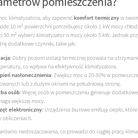
ametrów pomieszczenia?
moc klimatyzatora, aby zapewnić
komfort termiczny
w swoim 
ażde 10 m² powierzchni potrzebujesz około 1 kW mocy chłodz
ci 50 m² wybierz klimatyzator o mocy około 5 kW. Jednak p
nij dodatkowe czynniki, takie jak:
lacja
: Dobry poziom izolacji termicznej pozwala na utrzymanie
peratury, co wpływa na efektywność klimatyzatora.
pień nasłonecznienia
: Zwiększ moc o 20-30% w pomieszcze
lowanych lub z dużymi oknami na południową stronę.
zba osób
: Więcej osób w pomieszczeniu generuje dodatkowe 
aga większej mocy.
zęt elektroniczny
: Urządzenia biurowe emitują ciepło, któr
y obliczeniach.
zarówno niedoszacowania, co prowadzi do ciągłej pracy klima