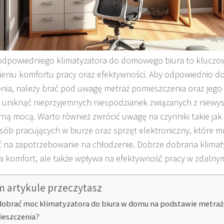
dpowiedniego klimatyzatora do domowego biura to kluczo
eniu komfortu pracy oraz efektywności. Aby odpowiednio 
nia, należy brać pod uwagę metraż pomieszczenia oraz jego 
 uniknąć nieprzyjemnych niespodzianek związanych z niewys
ną mocą. Warto również zwrócić uwagę na czynniki takie jak
osób pracujących w biurze oraz sprzęt elektroniczny, które 
 na zapotrzebowanie na chłodzenie. Dobrze dobrana klimaty
a komfort, ale także wpływa na efektywność pracy w zdalny
m artykule przeczytasz
dobrać moc klimatyzatora do biura w domu na podstawie metra
eszczenia?