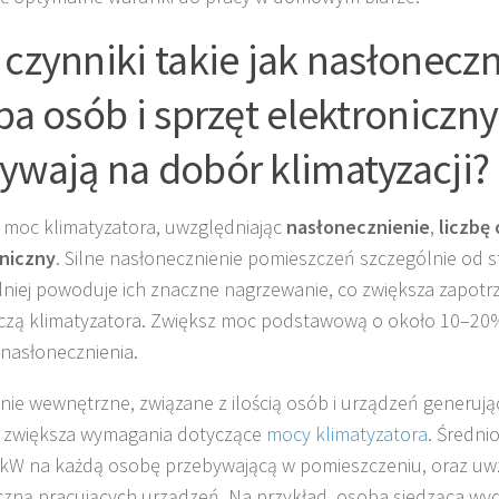
 czynniki takie jak nasłoneczn
zba osób i sprzęt elektroniczny
ywają na dobór klimatyzacji?
 moc klimatyzatora, uwzględniając
nasłonecznienie
,
liczbę
oniczny
. Silne nasłonecznienie pomieszczeń szczególnie od 
dniej powoduje ich znaczne nagrzewanie, co zwiększa zapot
czą klimatyzatora. Zwiększ moc podstawową o około 10–2
 nasłonecznienia.
nie wewnętrzne, związane z ilością osób i urządzeń generując
 zwiększa wymagania dotyczące
mocy klimatyzatora
. Średni
 kW na każdą osobę przebywającą w pomieszczeniu, oraz uw
czną pracujących urządzeń. Na przykład, osoba siedząca wyd