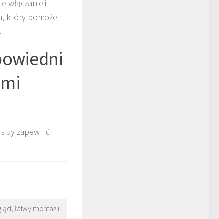
e włączanie i
em, który pomoże
.
powiedni
ami
 aby zapewnić
ląd, łatwy montaż i