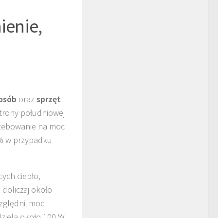
ienie,
 osób
oraz
sprzęt
strony południowej
rzebowanie na moc
0% w przypadku
ych ciepło,
o doliczaj około
zględnij moc
ziela około 100 W,