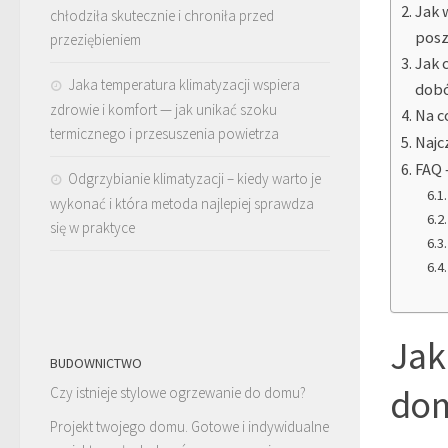
Jak 
chłodziła skutecznie i chroniła przed
posz
przeziębieniem
Jak 
Jaka temperatura klimatyzacji wspiera
dobó
zdrowie i komfort — jak unikać szoku
Na c
termicznego i przesuszenia powietrza
Najc
FAQ 
Odgrzybianie klimatyzacji – kiedy warto je
wykonać i która metoda najlepiej sprawdza
się w praktyce
Jak
BUDOWNICTWO
dom
Czy istnieje stylowe ogrzewanie do domu?
Projekt twojego domu. Gotowe i indywidualne