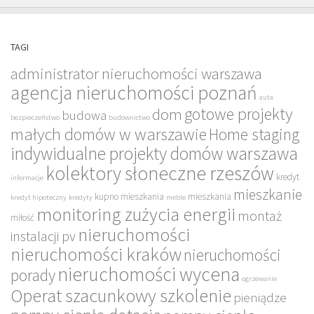
TAGI
administrator nieruchomości warszawa
agencja nieruchomości poznań
auta
gotowe projekty
dom
budowa
bezpieczeństwo
budownictwo
małych domów w warszawie
Home staging
indywidualne projekty domów warszawa
kolektory słoneczne rzeszów
kredyt
informacje
mieszkanie
kupno mieszkania
mieszkania
kredyt hipoteczny
kredyty
meble
monitoring zużycia energii
montaż
miłość
nieruchomości
instalacji pv
nieruchomości kraków
nieruchomości
nieruchomości wycena
porady
ogrzewanie
Operat szacunkowy szkolenie
pieniądze