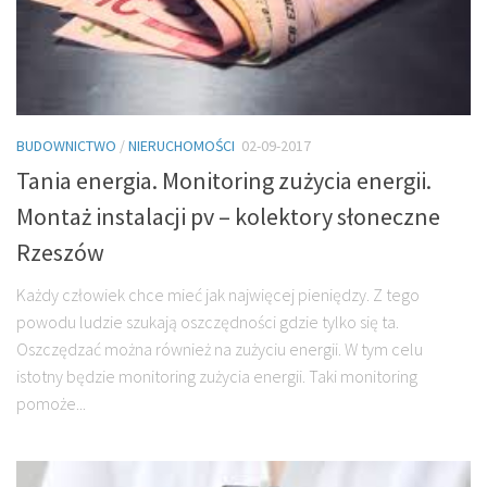
BUDOWNICTWO
/
NIERUCHOMOŚCI
02-09-2017
Tania energia. Monitoring zużycia energii.
Montaż instalacji pv – kolektory słoneczne
Rzeszów
Każdy człowiek chce mieć jak najwięcej pieniędzy. Z tego
powodu ludzie szukają oszczędności gdzie tylko się ta.
Oszczędzać można również na zużyciu energii. W tym celu
istotny będzie monitoring zużycia energii. Taki monitoring
pomoże...