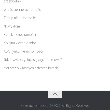
przewodnik
Właściciel nieruchomości
Zakup nieruchomości
Nowy dom
Rynek nieruchomości
Kolejna ważna osoba
ABC rynku nieruchomości
Gdzie wykorzystuje się cięcie laserowe?
Marzysz o własnych czterech kątach?
fk-nieruchomosci.pl © 2026. All Rights Reserved.