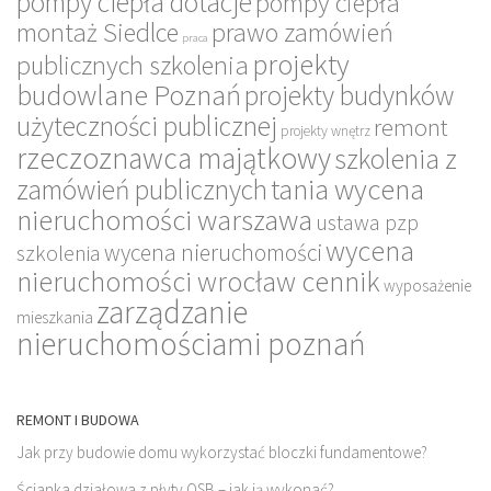
pompy ciepła dotacje
pompy ciepła
montaż Siedlce
prawo zamówień
praca
projekty
publicznych szkolenia
budowlane Poznań
projekty budynków
użyteczności publicznej
remont
projekty wnętrz
rzeczoznawca majątkowy
szkolenia z
tania wycena
zamówień publicznych
nieruchomości warszawa
ustawa pzp
wycena
wycena nieruchomości
szkolenia
nieruchomości wrocław cennik
wyposażenie
zarządzanie
mieszkania
nieruchomościami poznań
REMONT I BUDOWA
Jak przy budowie domu wykorzystać bloczki fundamentowe?
Ścianka działowa z płyty OSB – jak ją wykonać?