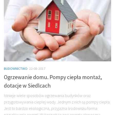
BUDOWNICTWO
22-08-2017
Ogrzewanie domu. Pompy ciepła montaż,
dotacje w Siedlcach
Istnieje wiele sposobów ogrzewania budynków oraz
przygotowywania ciepłej wody. Jednym z nich są pompy ciepła.
Jest to bardzo ekologiczna, przyjazna środowisku forma
pozyskiwania energii. Wykorzystuje ona energię słoneczną