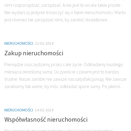
nimi rozporządzać, zarządzać. A nie jest to wcale takie proste.
Nie wystarczy jedynie troszczyć się o takie nieruchomości. Warto
jest również tak zarządzać nimi, by zarobić dodatkowe...
NIERUCHOMOŚCI
22-02-2014
Zakup nieruchomości
Pieniądze oszczędzamy przez całe życie. Odkładamy każdego
miesiąca określoną sumę. Oczywiście czasami jest to bardzo
trudne. Nasze zarobki nie zawsze nas satysfakcjonują. Nie zawsze
zarabiamy tak wiele, by móc odkładać spore sumy. Po jakimś...
NIERUCHOMOŚCI
14-02-2014
Współwłasność nieruchomości
Nie zawsze to my sami jesteśmy właścicielami konkretnej