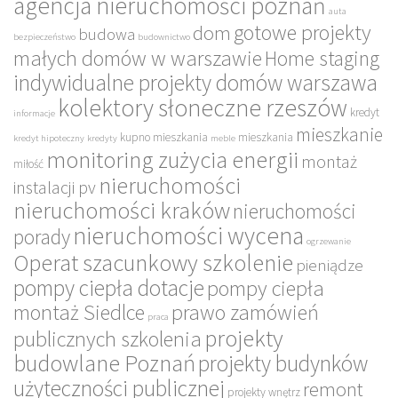
agencja nieruchomości poznań
auta
gotowe projekty
dom
budowa
bezpieczeństwo
budownictwo
małych domów w warszawie
Home staging
indywidualne projekty domów warszawa
kolektory słoneczne rzeszów
kredyt
informacje
mieszkanie
kupno mieszkania
mieszkania
kredyt hipoteczny
kredyty
meble
monitoring zużycia energii
montaż
miłość
nieruchomości
instalacji pv
nieruchomości kraków
nieruchomości
nieruchomości wycena
porady
ogrzewanie
Operat szacunkowy szkolenie
pieniądze
pompy ciepła dotacje
pompy ciepła
montaż Siedlce
prawo zamówień
praca
projekty
publicznych szkolenia
budowlane Poznań
projekty budynków
użyteczności publicznej
remont
projekty wnętrz