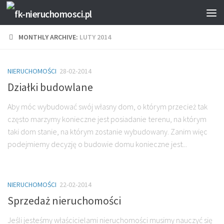
MONTHLY ARCHIVE:
LUTY 2014
NIERUCHOMOŚCI
28-02-2014
Działki budowlane
Aby móc wybudować swój własny dom, o którym przecież tak
często marzymy konieczne jest posiadanie terenu, na którym
taki dom stanie, na którym zostanie wybudowany. Zanim więc
podejmiemy decyzję o budowie domu konieczne jest...
NIERUCHOMOŚCI
22-02-2014
Sprzedaż nieruchomości
Jeśli jesteśmy właścicielami nieruchomości musimy nauczyć się