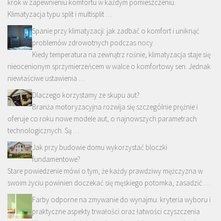
krok w zapewnieniu komfortu w każdym pomieszczeniu.
Klimatyzacja typu split i multisplit …
Spanie przy klimatyzacji: jak zadbać o komfort i uniknąć
problemów zdrowotnych podczas nocy
Kiedy temperatura na zewnątrz rośnie, klimatyzacja staje się
nieocenionym sprzymierzeńcem w walce o komfortowy sen. Jednak
niewłaściwe ustawienia …
Dlaczego korzystamy ze skupu aut?
Branża motoryzacyjna rozwija się szczególnie prężnie i
oferuje co roku nowe modele aut, o najnowszych parametrach
technologicznych. Są …
Jak przy budowie domu wykorzystać bloczki
fundamentowe?
Stare powiedzenie mówi o tym, że każdy prawdziwy mężczyzna w
swoim życiu powinien doczekać się męskiego potomka, zasadzić …
Farby odporne na zmywanie do wynajmu: kryteria wyboru i
praktyczne aspekty trwałości oraz łatwości czyszczenia