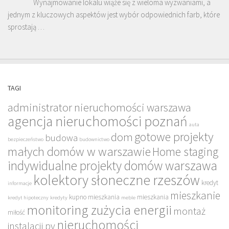
Wynajmowanie lokalu wiąże się z wieloma wyzwaniami, a
jednym z kluczowych aspektów jest wybór odpowiednich farb, które
sprostają …
TAGI
administrator nieruchomości warszawa
agencja nieruchomości poznań
auta
gotowe projekty
dom
budowa
bezpieczeństwo
budownictwo
małych domów w warszawie
Home staging
indywidualne projekty domów warszawa
kolektory słoneczne rzeszów
kredyt
informacje
mieszkanie
kupno mieszkania
mieszkania
kredyt hipoteczny
kredyty
meble
monitoring zużycia energii
montaż
miłość
nieruchomości
instalacji pv