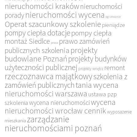
nieruchomości kraków
nieruchomości
nieruchomości wycena
porady
ogrzewanie
Operat szacunkowy szkolenie
pieniądze
pompy ciepła dotacje
pompy ciepła
montaż Siedlce
prawo zamówień
praca
projekty
publicznych szkolenia
budowlane Poznań
projekty budynków
użyteczności publicznej
remont
projekty wnętrz
rzeczoznawca majątkowy
szkolenia z
tania wycena
zamówień publicznych
nieruchomości warszawa
ustawa pzp
wycena
wycena nieruchomości
szkolenia
nieruchomości wrocław cennik
wyposażenie
zarządzanie
mieszkania
nieruchomościami poznań