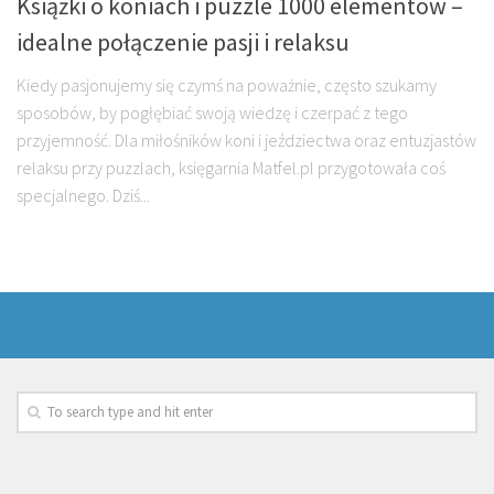
Książki o koniach i puzzle 1000 elementów –
idealne połączenie pasji i relaksu
Kiedy pasjonujemy się czymś na poważnie, często szukamy
sposobów, by pogłębiać swoją wiedzę i czerpać z tego
przyjemność. Dla miłośników koni i jeździectwa oraz entuzjastów
relaksu przy puzzlach, księgarnia Matfel.pl przygotowała coś
specjalnego. Dziś...