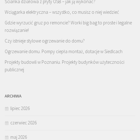
Ścianka działowa z płyty OSB – jak ją wykonać?
Wciągarka elektryczna – wszystko, co musisz o niej wiedzieć
Gdzie wyrzucić gruz po remoncie? Worki big bag to proste i legalne
rozwiązanie!
Czy istnieje stylowe ogrzewanie do domu?
Ogrzewanie domu. Pompy ciepła montaż, dotacje w Siedlcach
Projekty budowli w Poznaniu. Projekty budynków użyteczności
publicznej
ARCHIWA
lipiec 2026
czerwiec 2026
maj 2026