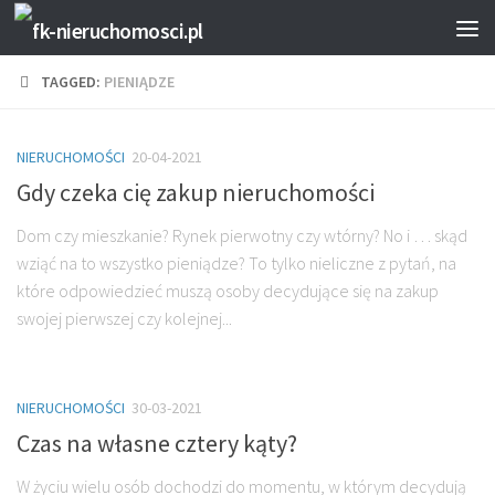
TAGGED:
PIENIĄDZE
NIERUCHOMOŚCI
20-04-2021
Gdy czeka cię zakup nieruchomości
Dom czy mieszkanie? Rynek pierwotny czy wtórny? No i … skąd
wziąć na to wszystko pieniądze? To tylko nieliczne z pytań, na
które odpowiedzieć muszą osoby decydujące się na zakup
swojej pierwszej czy kolejnej...
NIERUCHOMOŚCI
30-03-2021
Czas na własne cztery kąty?
W życiu wielu osób dochodzi do momentu, w którym decydują