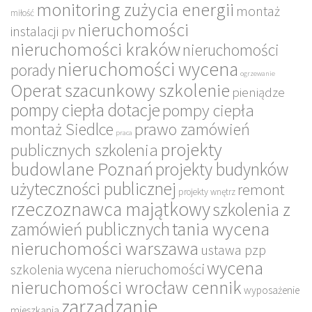
monitoring zużycia energii
montaż
miłość
nieruchomości
instalacji pv
nieruchomości kraków
nieruchomości
nieruchomości wycena
porady
ogrzewanie
Operat szacunkowy szkolenie
pieniądze
pompy ciepła dotacje
pompy ciepła
montaż Siedlce
prawo zamówień
praca
projekty
publicznych szkolenia
budowlane Poznań
projekty budynków
użyteczności publicznej
remont
projekty wnętrz
rzeczoznawca majątkowy
szkolenia z
tania wycena
zamówień publicznych
nieruchomości warszawa
ustawa pzp
wycena
wycena nieruchomości
szkolenia
nieruchomości wrocław cennik
wyposażenie
zarządzanie
mieszkania