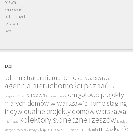
TAGI
administrator nieruchomości warszawa
agencja nieruchomości poznań
auta
gotowe projekty
dom
budowa
bezpieczeństwo
budownictwo
małych domów w warszawie
Home staging
indywidualne projekty domów warszawa
kolektory słoneczne rzeszów
kredyt
informacje
mieszkanie
kupno mieszkania
mieszkania
kredyt hipoteczny
kredyty
meble