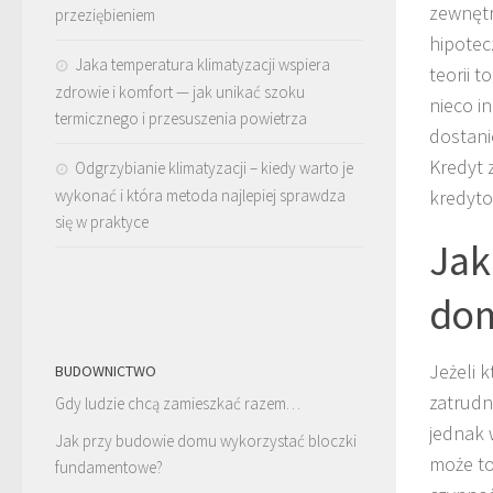
zewnętr
przeziębieniem
hipotec
Jaka temperatura klimatyzacji wspiera
teorii 
zdrowie i komfort — jak unikać szoku
nieco i
termicznego i przesuszenia powietrza
dostani
Kredyt 
Odgrzybianie klimatyzacji – kiedy warto je
wykonać i która metoda najlepiej sprawdza
kredyt
się w praktyce
Jak
do
Jeżeli 
BUDOWNICTWO
zatrudn
Gdy ludzie chcą zamieszkać razem…
jednak 
Jak przy budowie domu wykorzystać bloczki
może to
fundamentowe?