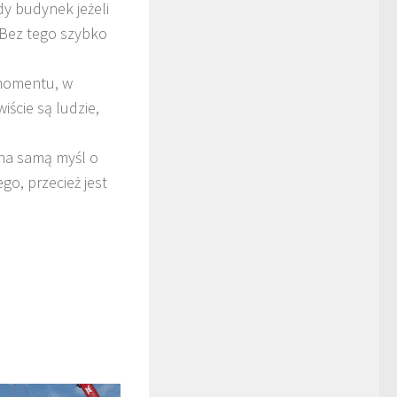
y budynek jeżeli
 Bez tego szybko
 momentu, w
ście są ludzie,
 na samą myśl o
go, przecież jest