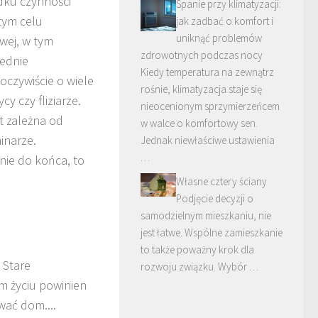
adku czynności
Spanie przy klimatyzacji:
tym celu
jak zadbać o komfort i
uniknąć problemów
wej, w tym
zdrowotnych podczas nocy
iednie
Kiedy temperatura na zewnątrz
oczywiście o wiele
rośnie, klimatyzacja staje się
y czy fliziarze.
nieocenionym sprzymierzeńcem
t zależna od
w walce o komfortowy sen.
minarze.
Jednak niewłaściwe ustawienia
…
nie do końca, to
Własne cztery ściany
Podjęcie decyzji o
samodzielnym mieszkaniu, nie
jest łatwe. Wspólne zamieszkanie
to także poważny krok dla
Stare
rozwoju związku. Wybór …
m życiu powinien
ać dom....