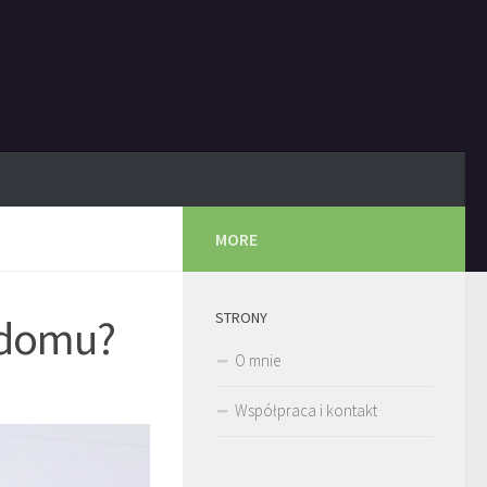
MORE
STRONY
 domu?
O mnie
Współpraca i kontakt