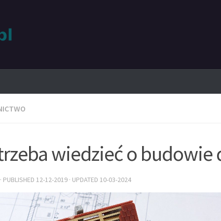
NICTWO
trzeba wiedzieć o budowie
· PUBLISHED
12-12-2019
· UPDATED
10-03-2024