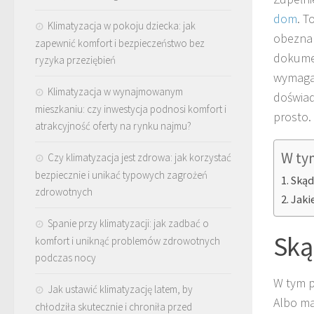
dom
. T
Klimatyzacja w pokoju dziecka: jak
obezna
zapewnić komfort i bezpieczeństwo bez
dokumen
ryzyka przeziębień
wymaga 
Klimatyzacja w wynajmowanym
doświa
mieszkaniu: czy inwestycja podnosi komfort i
prosto.
atrakcyjność oferty na rynku najmu?
W ty
Czy klimatyzacja jest zdrowa: jak korzystać
bezpiecznie i unikać typowych zagrożeń
Skąd
zdrowotnych
Jaki
Spanie przy klimatyzacji: jak zadbać o
Ską
komfort i uniknąć problemów zdrowotnych
podczas nocy
W tym p
Jak ustawić klimatyzację latem, by
Albo ma
chłodziła skutecznie i chroniła przed