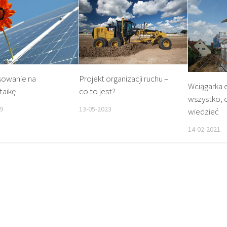
sowanie na
Projekt organizacji ruchu –
Wciągarka 
taikę
co to jest?
wszystko, c
9
13-05-2023
wiedzieć
14-02-2021