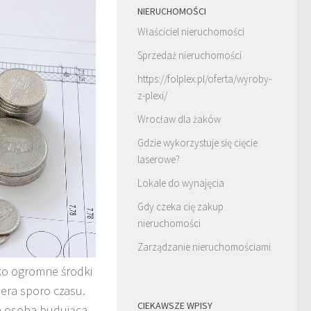
NIERUCHOMOŚCI
Właściciel nieruchomości
Sprzedaż nieruchomości
https://folplex.pl/oferta/wyroby-
z-plexi/
Wrocław dla żaków
Gdzie wykorzystuje się cięcie
laserowe?
Lokale do wynajęcia
Gdy czeka cię zakup
nieruchomości
Zarządzanie nieruchomościami
lko ogromne środki
iera sporo czasu.
CIEKAWSZE WPISY
a osoba budująca