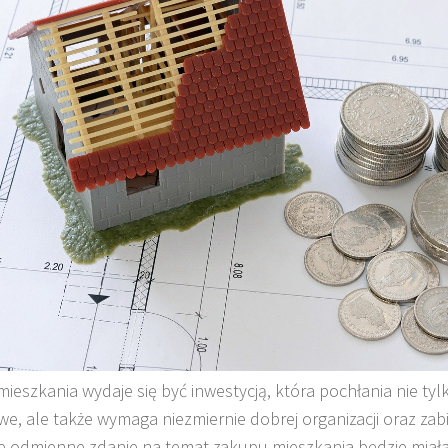
ieszkania wydaje się być inwestycją, która pochłania nie ty
we, ale także wymaga niezmiernie dobrej organizacji oraz zab
e odmienne zdanie na temat zakupu mieszkania będzie miał