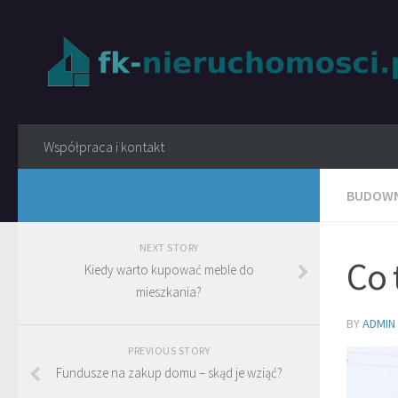
Współpraca i kontakt
BUDOW
NEXT STORY
Co 
Kiedy warto kupować meble do
mieszkania?
BY
ADMIN
PREVIOUS STORY
Fundusze na zakup domu – skąd je wziąć?