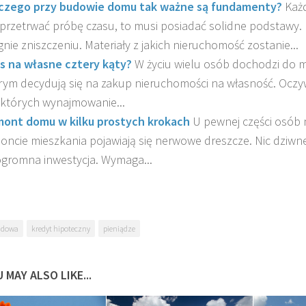
czego przy budowie domu tak ważne są fundamenty?
Każd
przetrwać próbę czasu, to musi posiadać solidne podstawy.
gnie zniszczeniu. Materiały z jakich nieruchomość zostanie...
s na własne cztery kąty?
W życiu wielu osób dochodzi do
rym decydują się na zakup nieruchomości na własność. Oczywi
 których wynajmowanie...
ont domu w kilku prostych krokach
U pewnej części osób
oncie mieszkania pojawiają się nerwowe dreszcze. Nic dziwne
ogromna inwestycja. Wymaga...
udowa
kredyt hipoteczny
pieniądze
 MAY ALSO LIKE...