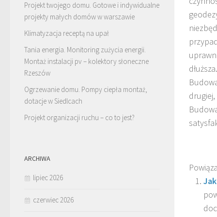
czynnoś
Projekt twojego domu. Gotowe i indywidualne
geodezy
projekty małych domów w warszawie
niezbęd
Klimatyzacja receptą na upał
przypad
Tania energia. Monitoring zużycia energii.
uprawni
Montaż instalacji pv – kolektory słoneczne
dłuższa
Rzeszów
Budowa 
Ogrzewanie domu. Pompy ciepła montaż,
drugiej,
dotacje w Siedlcach
Budowan
Projekt organizacji ruchu – co to jest?
satysfa
ARCHIWA
Powiąza
lipiec 2026
Jak
pow
czerwiec 2026
doc