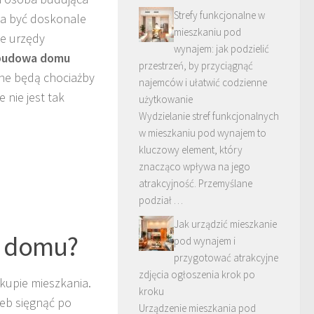
Strefy funkcjonalne w
eba być doskonale
mieszkaniu pod
e urzędy
wynajem: jak podzielić
budowa domu
przestrzeń, by przyciągnąć
zne będą chociażby
najemców i ułatwić codzienne
 nie jest tak
użytkowanie
Wydzielanie stref funkcjonalnych
w mieszkaniu pod wynajem to
kluczowy element, który
znacząco wpływa na jego
atrakcyjność. Przemyślane
podział …
Jak urządzić mieszkanie
ę domu?
pod wynajem i
przygotować atrakcyjne
zdjęcia ogłoszenia krok po
kupie mieszkania.
kroku
zeb sięgnąć po
Urządzenie mieszkania pod