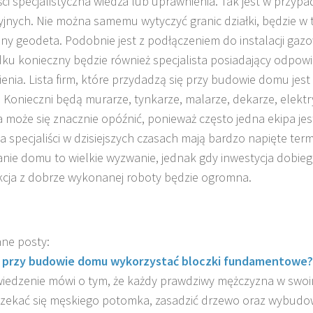
ci specjalistyczna wiedza lub uprawnienia. Tak jest w przyp
jnych. Nie można samemu wytyczyć granic działki, będzie w 
ny geodeta. Podobnie jest z podłączeniem do instalacji gazo
ku konieczny będzie również specjalista posiadający odpow
enia. Lista firm, które przydadzą się przy budowie domu jest 
. Konieczni będą murarze, tynkarze, malarze, dekarze, elektryc
może się znacznie opóźnić, ponieważ często jedna ekipa jes
 a specjaliści w dzisiejszych czasach mają bardzo napięte ter
ie domu to wielkie wyzwanie, jednak gdy inwestycja dobieg
kcja z dobrze wykonanej roboty będzie ogromna.
ne posty:
 przy budowie domu wykorzystać bloczki fundamentowe?
iedzenie mówi o tym, że każdy prawdziwy mężczyzna w swoi
zekać się męskiego potomka, zasadzić drzewo oraz wybudow