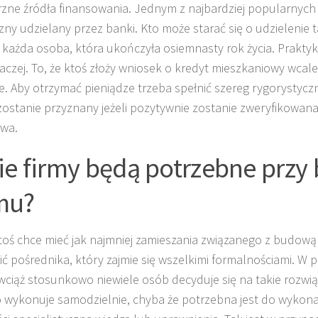
zne źródła finansowania. Jednym z najbardziej popularnych 
zny udzielany przez banki. Kto może starać się o udzielenie 
to każda osoba, która ukończyła osiemnasty rok życia. Prakt
naczej. To, że ktoś złoży wniosek o kredyt mieszkaniowy wcal
e. Aby otrzymać pieniądze trzeba spełnić szereg rygorystyc
zostanie przyznany jeżeli pozytywnie zostanie zweryfikowan
owa.
ie firmy będą potrzebne przy
mu?
ktoś chce mieć jak najmniej zamieszania związanego z budow
ić pośrednika, który zajmie się wszelkimi formalnościami. W p
wciąż stosunkowo niewiele osób decyduje się na takie rozwią
 wykonuje samodzielnie, chyba że potrzebna jest do wykona