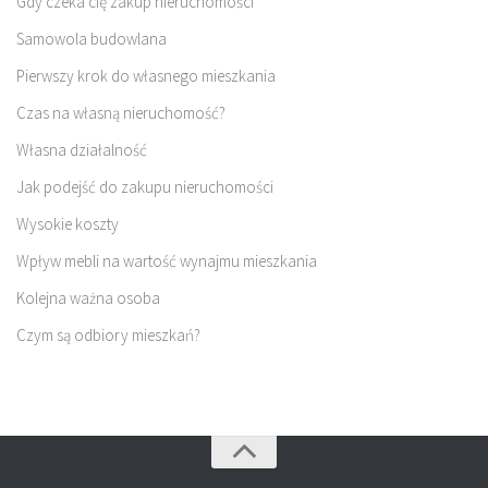
Gdy czeka cię zakup nieruchomości
Samowola budowlana
Pierwszy krok do własnego mieszkania
Czas na własną nieruchomość?
Własna działalność
Jak podejść do zakupu nieruchomości
Wysokie koszty
Wpływ mebli na wartość wynajmu mieszkania
Kolejna ważna osoba
Czym są odbiory mieszkań?