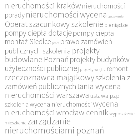
nieruchomości kraków
nieruchomości
nieruchomości wycena
porady
ogrzewanie
Operat szacunkowy szkolenie
pieniądze
pompy ciepła dotacje
pompy ciepła
montaż Siedlce
prawo zamówień
praca
projekty
publicznych szkolenia
budowlane Poznań
projekty budynków
użyteczności publicznej
remont
projekty wnętrz
rzeczoznawca majątkowy
szkolenia z
tania wycena
zamówień publicznych
nieruchomości warszawa
ustawa pzp
wycena
wycena nieruchomości
szkolenia
nieruchomości wrocław cennik
wyposażenie
zarządzanie
mieszkania
nieruchomościami poznań