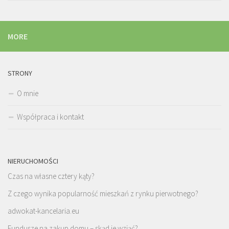
MORE
STRONY
O mnie
Współpraca i kontakt
NIERUCHOMOŚCI
Czas na własne cztery kąty?
Z czego wynika popularność mieszkań z rynku pierwotnego?
adwokat-kancelaria.eu
Fundusze na zakup domu – skąd je wziąć?