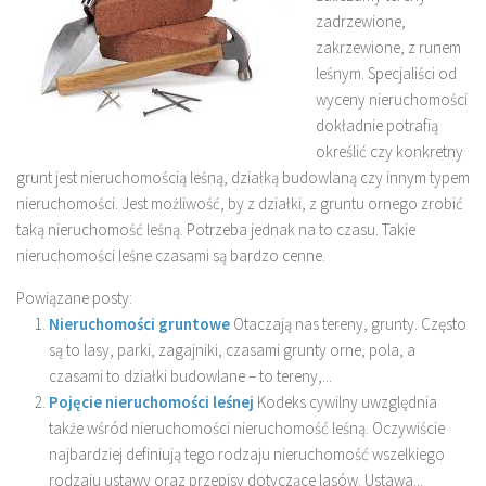
zadrzewione,
zakrzewione, z runem
leśnym. Specjaliści od
wyceny nieruchomości
dokładnie potrafią
określić czy konkretny
grunt jest nieruchomością leśną, działką budowlaną czy innym typem
nieruchomości. Jest możliwość, by z działki, z gruntu ornego zrobić
taką nieruchomość leśną. Potrzeba jednak na to czasu. Takie
nieruchomości leśne czasami są bardzo cenne.
Powiązane posty:
Nieruchomości gruntowe
Otaczają nas tereny, grunty. Często
są to lasy, parki, zagajniki, czasami grunty orne, pola, a
czasami to działki budowlane – to tereny,...
Pojęcie nieruchomości leśnej
Kodeks cywilny uwzględnia
także wśród nieruchomości nieruchomość leśną. Oczywiście
najbardziej definiują tego rodzaju nieruchomość wszelkiego
rodzaju ustawy oraz przepisy dotyczące lasów. Ustawa...