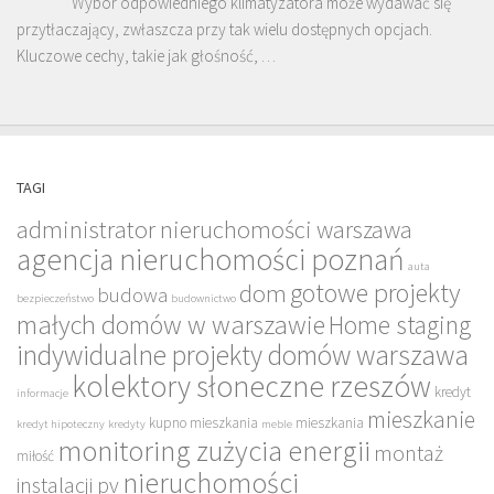
Wybór odpowiedniego klimatyzatora może wydawać się
przytłaczający, zwłaszcza przy tak wielu dostępnych opcjach.
Kluczowe cechy, takie jak głośność, …
TAGI
administrator nieruchomości warszawa
agencja nieruchomości poznań
auta
gotowe projekty
dom
budowa
bezpieczeństwo
budownictwo
małych domów w warszawie
Home staging
indywidualne projekty domów warszawa
kolektory słoneczne rzeszów
kredyt
informacje
mieszkanie
kupno mieszkania
mieszkania
kredyt hipoteczny
kredyty
meble
monitoring zużycia energii
montaż
miłość
nieruchomości
instalacji pv