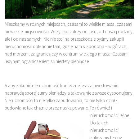
Mieszkamy w różnych miejscach, czasami to wielkie miasta, czasami
niewielkie miejscowości. Wszystko zależy od losu, od naszej rodziny,
ale i od nas samych. Nic nie stoi na przeszkodzie byśmy zakupili
nieruchomość dokładnie tam, gdzie nam się podoba – w górach,
nad morzem, za granicą czy w centrum wielkiego miasta. Czasami
jedynym ograniczeniem są niestety pieniądze.
A aby zakupić nieruchomość konieczne jest zainwestowanie
naprawdę sporej sumy pieniędzy a takową nie zawsze dysponujemy.
Nieruchomości to nie tylko zabudowania, to nie tylko działki
budowlane tak chętnie przez nas kupowane.
To również i
nieruchomości leśne.
Do takich
nieruchomości
zaliczamy tereny