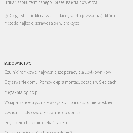
unikać szoku termicznego i przesuszenia powietrza
Odgrzybianie klimatyzacji – kiedy warto je wykonać i która
metoda najlepiej sprawdza się w praktyce
BUDOWNICTWO
Czujniki ramkowe: najważniejsze porady dla użytkowników
Ogrzewanie domu. Pompy ciepła montaż, dotacje w Siedlcach
megakatalog.co.pl
Wciągarka elektryczna – wszystko, co musisz o niej wiedzieć
Czy istnieje stylowe ogrzewanie do domu?
Gdy ludzie chcą zamieszkać razem…
Co trzeba wiedzieć o budowie domu?