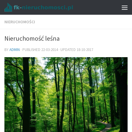
NIERUCHOMOŚCI
Nieruchomość leśna
BY
ADMIN
· PUBLISHED
22-03-2014
· UPDATED
18-10-2017