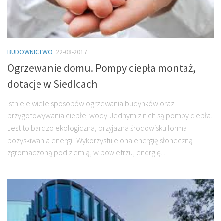
BUDOWNICTWO
22-08-2017
Ogrzewanie domu. Pompy ciepła montaż,
dotacje w Siedlcach
Istnieje wiele sposobów ogrzewania budynków oraz
przygotowywania ciepłej wody. Jednym z nich są pompy ciepła.
Jest to bardzo ekologiczna, przyjazna środowisku forma
pozyskiwania energii. Wykorzystuje ona energię słoneczną
zgromadzoną pod ziemią, w powietrzu, energię...