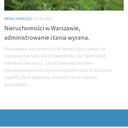
NIERUCHOMOŚCI
03-08-2017
Nieruchomości w Warszawie,
administrowanie i tania wycena.
Warszawskie nieruchomości to temat, który zyskuje na
znaczeniu nie tylko wśród inwestorów, ale także wśród
mieszkańców stolicy. Zarządzanie wspólnotami
mieszkaniowymi oraz wycena nieruchomości to kluczowe
aspekty, które wpływają na komfort życia i wartość
posiadanych...