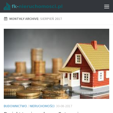
MONTHLY ARCHIVE:
SIERPIEŃ 2017
BUDOWNICTWO
/
NIERUCHOMOŚCI
30-08-2017