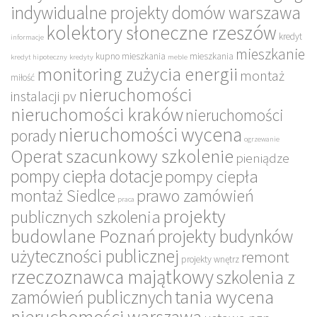
indywidualne projekty domów warszawa
kolektory słoneczne rzeszów
kredyt
informacje
mieszkanie
kupno mieszkania
mieszkania
kredyt hipoteczny
kredyty
meble
monitoring zużycia energii
montaż
miłość
nieruchomości
instalacji pv
nieruchomości kraków
nieruchomości
nieruchomości wycena
porady
ogrzewanie
Operat szacunkowy szkolenie
pieniądze
pompy ciepła dotacje
pompy ciepła
montaż Siedlce
prawo zamówień
praca
projekty
publicznych szkolenia
budowlane Poznań
projekty budynków
użyteczności publicznej
remont
projekty wnętrz
rzeczoznawca majątkowy
szkolenia z
tania wycena
zamówień publicznych
nieruchomości warszawa