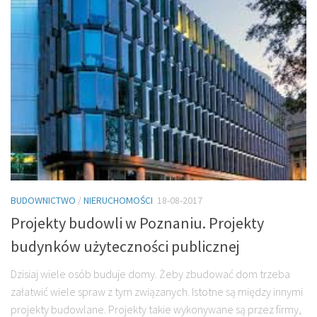
BUDOWNICTWO
/
NIERUCHOMOŚCI
18-08-2017
Projekty budowli w Poznaniu. Projekty
budynków użyteczności publicznej
Dzisiaj wiele osób buduje domy. Żeby zbudować dom trzeba
załatwić wiele spraw z tym związanych. Istotne są między innymi
projekty budowlane. Projekty takie wykonywane są przez firmy,