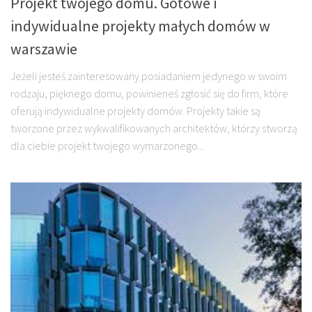
Projekt twojego domu. Gotowe i
indywidualne projekty małych domów w
warszawie
Jeżeli jesteś zainteresowany posiadaniem jedynego w swoim
rodzaju, pięknego domu, powinieneś zgłosić się do firm, które
oferują indywidualne projekty domów. Projekty takie są
tworzone przez wykwalifikowanych architektów, którzy stworzą
dla ciebie projekt twojego wymarzonego...