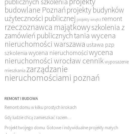
projekty
publicznych szkolenia
budowlane Poznań
projekty budynków
użyteczności publicznej
remont
projekty wnętrz
rzeczoznawca majątkowy
szkolenia z
tania wycena
zamówień publicznych
nieruchomości warszawa
ustawa pzp
wycena
wycena nieruchomości
szkolenia
nieruchomości wrocław cennik
wyposażenie
zarządzanie
mieszkania
nieruchomościami poznań
REMONT I BUDOWA
Remont domu w kilku prostych krokach
Gdy ludzie chcą zamieszkać razem…
Projekt twojego domu. Gotowe i indywidualne projekty małych