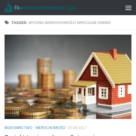
TAGGED:
WYCENA NIERUCHOMOŚCI WROCŁAW CENNIK
BUDOWNICTWO
/
NIERUCHOMOŚCI
30-08-2017