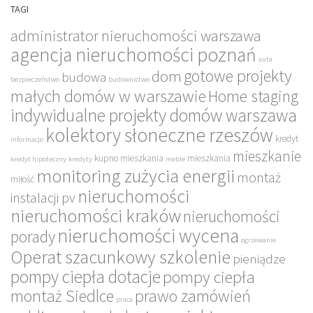
TAGI
administrator nieruchomości warszawa
agencja nieruchomości poznań
auta
gotowe projekty
dom
budowa
bezpieczeństwo
budownictwo
małych domów w warszawie
Home staging
indywidualne projekty domów warszawa
kolektory słoneczne rzeszów
kredyt
informacje
mieszkanie
kupno mieszkania
mieszkania
kredyt hipoteczny
kredyty
meble
monitoring zużycia energii
montaż
miłość
nieruchomości
instalacji pv
nieruchomości kraków
nieruchomości
nieruchomości wycena
porady
ogrzewanie
Operat szacunkowy szkolenie
pieniądze
pompy ciepła dotacje
pompy ciepła
montaż Siedlce
prawo zamówień
praca