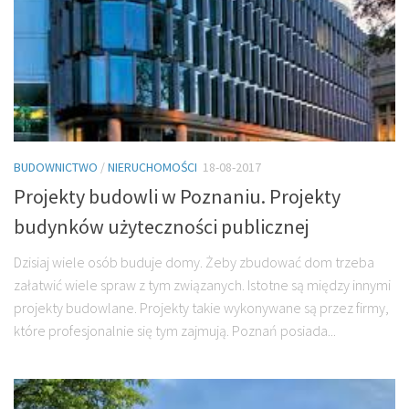
BUDOWNICTWO
/
NIERUCHOMOŚCI
18-08-2017
Projekty budowli w Poznaniu. Projekty
budynków użyteczności publicznej
Dzisiaj wiele osób buduje domy. Żeby zbudować dom trzeba
załatwić wiele spraw z tym związanych. Istotne są między innymi
projekty budowlane. Projekty takie wykonywane są przez firmy,
które profesjonalnie się tym zajmują. Poznań posiada...