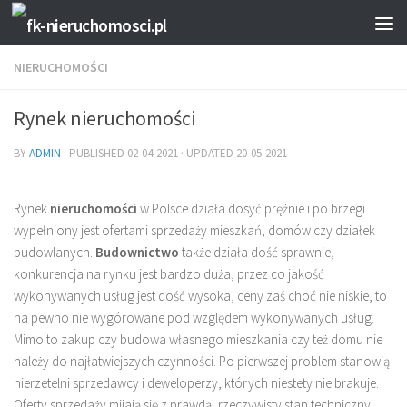
NIERUCHOMOŚCI
Rynek nieruchomości
BY
ADMIN
· PUBLISHED
02-04-2021
· UPDATED
20-05-2021
Rynek
nieruchomości
w Polsce działa dosyć prężnie i po brzegi
wypełniony jest ofertami sprzedaży mieszkań, domów czy działek
budowlanych.
Budownictwo
także działa dość sprawnie,
konkurencja na rynku jest bardzo duża, przez co jakość
wykonywanych usług jest dość wysoka, ceny zaś choć nie niskie, to
na pewno nie wygórowane pod względem wykonywanych usług.
Mimo to zakup czy budowa własnego mieszkania czy też domu nie
należy do najłatwiejszych czynności. Po pierwszej problem stanowią
nierzetelni sprzedawcy i deweloperzy, których niestety nie brakuje.
Oferty sprzedaży mijają się z prawdą, rzeczywisty stan techniczny