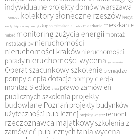
indywidualne projekty domów warszawa
kolektory słoneczne rzeszów
kredyt
informacje
mieszkanie
kupno mieszkania
mieszkania
kredyt hipoteczny
kredyty
meble
monitoring zużycia energii
montaż
miłość
nieruchomości
instalacji pv
nieruchomości kraków
nieruchomości
nieruchomości wycena
porady
ogrzewanie
Operat szacunkowy szkolenie
pieniądze
pompy ciepła dotacje
pompy ciepła
montaż Siedlce
prawo zamówień
praca
projekty
publicznych szkolenia
budowlane Poznań
projekty budynków
użyteczności publicznej
remont
projekty wnętrz
rzeczoznawca majątkowy
szkolenia z
tania wycena
zamówień publicznych