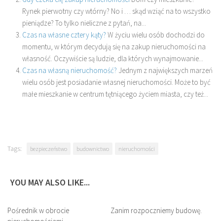
Rynek pierwotny czy wtórny? No i … skąd wziąć na to wszystko
pieniądze? To tylko nieliczne z pytań, na...
Czas na własne cztery kąty?
W życiu wielu osób dochodzi do
momentu, w którym decydują się na zakup nieruchomości na
własność. Oczywiście są ludzie, dla których wynajmowanie...
Czas na własną nieruchomość?
Jednym z największych marzeń
wielu osób jest posiadanie własnej nieruchomości. Może to być
małe mieszkanie w centrum tętniącego życiem miasta, czy też...
Tags:
bezpieczeństwo
budownictwo
nieruchomości
YOU MAY ALSO LIKE...
Pośrednik w obrocie
Zanim rozpoczniemy budowę.