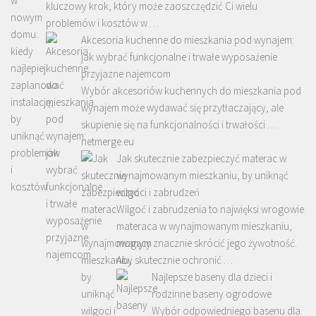
kluczowy krok, który może zaoszczędzić Ci wielu
problemów i kosztów w …
Akcesoria kuchenne do mieszkania pod wynajem:
jak wybrać funkcjonalne i trwałe wyposażenie
przyjazne najemcom
Wybór akcesoriów kuchennych do mieszkania pod
wynajem może wydawać się przytłaczający, ale
skupienie się na funkcjonalności i trwałości …
netmerge.eu
Jak skutecznie zabezpieczyć materac w
wynajmowanym mieszkaniu, by uniknąć
wilgoci i zabrudzeń
Wilgoć i zabrudzenia to najwięksi wrogowie
materaca w wynajmowanym mieszkaniu,
mogący znacznie skrócić jego żywotność.
Aby skutecznie ochronić …
Najlepsze baseny dla dzieci i
rodzinne baseny ogrodowe
Wybór odpowiedniego basenu dla