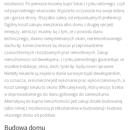
możliwości. Po pierwsze możemy kupić lokal z rynku wtórnego, czyli
od poprzedniego właściciela. Wyjście to oczywiście ma swoje dobre,
jak i gorsze strony. Wszystko zależy od indywidualnych preferencji.
Ogólny koszt zakupu mieszkania albo domu z drugiej ręki jest
mniejszy, ale liczyć musimy się z tym, że z powodu stanu
technicznego, dawno niewymienianych okien, nieremontowanego
dachu itp. konieczne może się okazać przeprowadzenie
czasochłonnych i kosztownych prac remontowych. Zakup
nieruchomości od dewelopera, z rynku pierwotnego gwarantuje, że
wszelkie instalacje, okna, dach, tynki itp. będą nowe i sprawne.
Niestety lokale te są zwykle w stanie surowym bądź deweloperskim,
co oznacza, że konieczne jest wykonanie prac wykończeniowych, a
koszt samego lokalu to około 50% całej kwoty, którą włożyć trzeba
w doprowadzenie go do stanu gotowego do zamieszkania.
Alternatywą do kupna nieruchomości jest zakup działki budowanej
(albo rolnej z możliwością przekształcenia w budowlaną) i budowa
własnego domu od podstaw.
Budowa domu