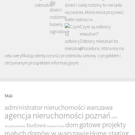
dzieci i całej rodziny to nie lada
wyzwanie, które może przynieść
wiele radości w …
Czym są odbiory
mieszkań?
Odbiory mieszkań to
procedura, która ma na
celu weryfikację identyczności przedmiotu umowy z projektem i
otrzymanym prospektem informacyjnym …
TAGI
administrator nieruchomości warszawa
agencja nieruchomości poznań
auta
gotowe projekty
dom
budowa
bezpieczeństwo
budownictwo
małych domów w warszawie
Home staging