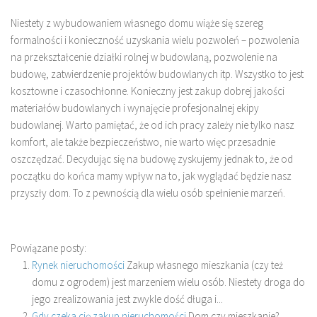
Niestety z wybudowaniem własnego domu wiąże się szereg
formalności i konieczność uzyskania wielu pozwoleń – pozwolenia
na przekształcenie działki rolnej w budowlaną, pozwolenie na
budowę, zatwierdzenie projektów budowlanych itp. Wszystko to jest
kosztowne i czasochłonne. Konieczny jest zakup dobrej jakości
materiałów budowlanych i wynajęcie profesjonalnej ekipy
budowlanej. Warto pamiętać, że od ich pracy zależy nie tylko nasz
komfort, ale także bezpieczeństwo, nie warto więc przesadnie
oszczędzać. Decydując się na budowę zyskujemy jednak to, że od
początku do końca mamy wpływ na to, jak wyglądać będzie nasz
przyszły dom. To z pewnością dla wielu osób spełnienie marzeń.
Powiązane posty:
Rynek nieruchomości
Zakup własnego mieszkania (czy też
domu z ogrodem) jest marzeniem wielu osób. Niestety droga do
jego zrealizowania jest zwykle dość długa i...
Gdy czeka cię zakup nieruchomości
Dom czy mieszkanie?