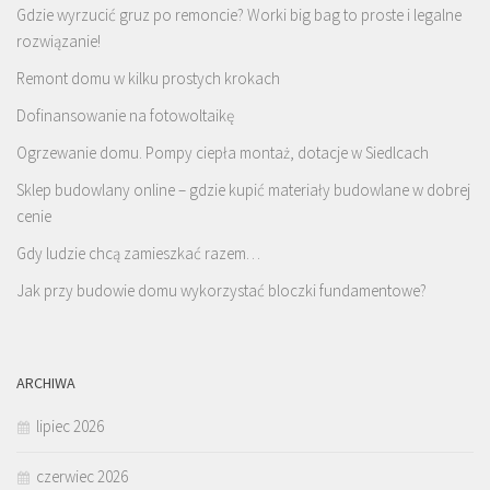
Gdzie wyrzucić gruz po remoncie? Worki big bag to proste i legalne
rozwiązanie!
Remont domu w kilku prostych krokach
Dofinansowanie na fotowoltaikę
Ogrzewanie domu. Pompy ciepła montaż, dotacje w Siedlcach
Sklep budowlany online – gdzie kupić materiały budowlane w dobrej
cenie
Gdy ludzie chcą zamieszkać razem…
Jak przy budowie domu wykorzystać bloczki fundamentowe?
ARCHIWA
lipiec 2026
czerwiec 2026