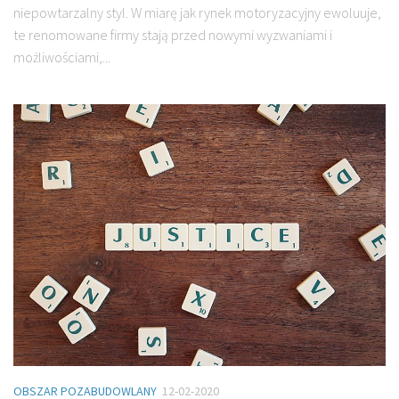
niepowtarzalny styl. W miarę jak rynek motoryzacyjny ewoluuje,
te renomowane firmy stają przed nowymi wyzwaniami i
możliwościami,...
OBSZAR POZABUDOWLANY
12-02-2020