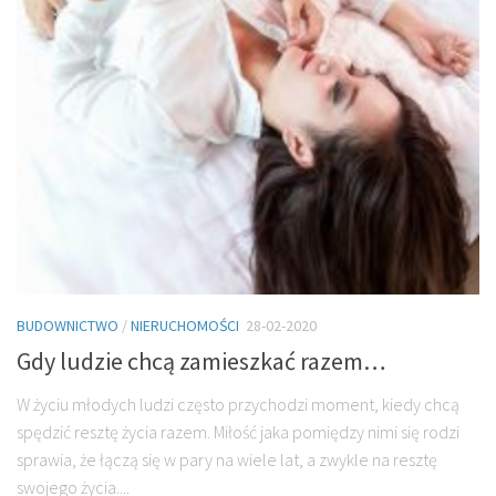
BUDOWNICTWO
/
NIERUCHOMOŚCI
28-02-2020
Gdy ludzie chcą zamieszkać razem…
W życiu młodych ludzi często przychodzi moment, kiedy chcą
spędzić resztę życia razem. Miłość jaka pomiędzy nimi się rodzi
sprawia, że łączą się w pary na wiele lat, a zwykle na resztę
swojego życia....