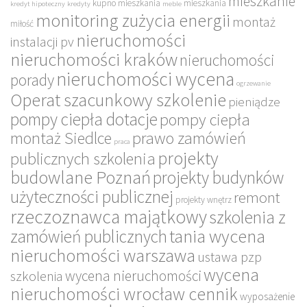
mieszkanie
kupno mieszkania
mieszkania
kredyt hipoteczny
kredyty
meble
monitoring zużycia energii
montaż
miłość
nieruchomości
instalacji pv
nieruchomości kraków
nieruchomości
nieruchomości wycena
porady
ogrzewanie
Operat szacunkowy szkolenie
pieniądze
pompy ciepła dotacje
pompy ciepła
montaż Siedlce
prawo zamówień
praca
projekty
publicznych szkolenia
budowlane Poznań
projekty budynków
użyteczności publicznej
remont
projekty wnętrz
rzeczoznawca majątkowy
szkolenia z
tania wycena
zamówień publicznych
nieruchomości warszawa
ustawa pzp
wycena
wycena nieruchomości
szkolenia
nieruchomości wrocław cennik
wyposażenie