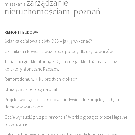
zarządzanie
mieszkania
nieruchomościami poznań
REMONT I BUDOWA
Ścianka działowa z płyty OSB – jak ją wykonać?
Czujniki ramkowe: najważniejsze porady dla użytkowników
Tania energia. Monitoring zużycia energii. Montaż instalacji pv –
kolektory słoneczne Rzeszów
Remont domu w kilku prostych krokach
Klimatyzacja receptą na upał
Projekt twojego domu. Gotowe i indywidualne projekty małych
domów w warszawie
Gdzie wyrzucić gruz po remoncie? Worki big bag to proste i legalne
rozwiązanie!
Jak przy budowie domu wykorzystać bloczki fundamentowe?