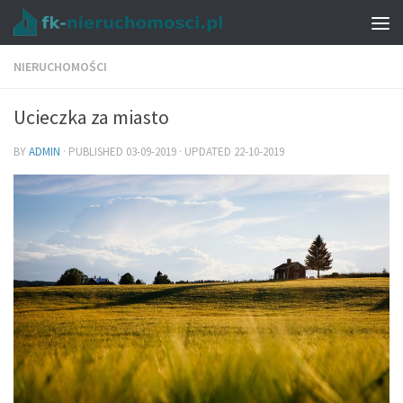
NIERUCHOMOŚCI
Ucieczka za miasto
BY
ADMIN
· PUBLISHED
03-09-2019
· UPDATED
22-10-2019