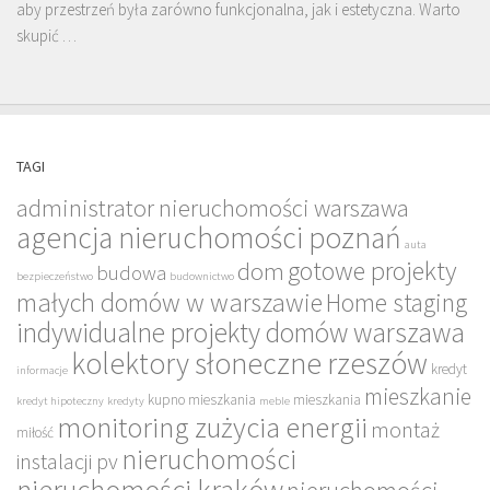
aby przestrzeń była zarówno funkcjonalna, jak i estetyczna. Warto
skupić …
TAGI
administrator nieruchomości warszawa
agencja nieruchomości poznań
auta
gotowe projekty
dom
budowa
bezpieczeństwo
budownictwo
małych domów w warszawie
Home staging
indywidualne projekty domów warszawa
kolektory słoneczne rzeszów
kredyt
informacje
mieszkanie
kupno mieszkania
mieszkania
kredyt hipoteczny
kredyty
meble
monitoring zużycia energii
montaż
miłość
nieruchomości
instalacji pv
nieruchomości kraków