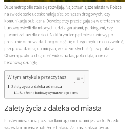
Duże metropolie stale się rozwijają. Najpotężniejsze miasta w Polsce i
na świecie stale udoskonalają sieć połączeń drogowych, czy
komunikację publiczną. Deweloperzy prześcigają się w ofertach na
budowę osiedli dla młodych ludzi z garażami, parkingami, czy
placami zabaw dla dzieci. Niektórym ten pęd mieszkaniowy po
prostu nie odpowiada. Chcą odciąć się od tego pędu i nieco zwolnić,
przeprowadzić się do miejsca, w którym słychać śpiew ptaków.
Otwierając okno chcą mieć widok na las, pola i łąki, a nie na
betonową dżunglę.
W tym artykule przeczytasz
Zalety życia z daleka od miasta
Budżet na budowę wymarzonego domu
Zalety życia z daleka od miasta
Plusów mieszkania poza wielkimi aglomeracjami jest wiele. Przede
wszystkim mniejsze natężenie hałasu. Zamiast klaksonów aut