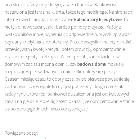
prześledzić oferty nie jednego, a wielu banków. Bankowość
nastawiona jest teraz na klienta, także tego mobilnego. Na stronach
internetowych można znaleźć zatem
kalkulatory kredytowe
. To
nie tylko nowoczesny, ale i bardzo pomocy przyrząd. Każdy z
użytkowników może, wypełniając odpowiednie rubryczki sprawdzić,
czy dany kredyt będzie opłacalny. Przede wszystkim należy określić
przewidywaną kwotę kredytu, potem prowizję, oprocentowanie
oraz okres spłaty i rodzaj rat. W ten sposób, samodzielnie i w
domowym zaciszu można ocenić, czy
budowa domu
może się
rozpocząć w przewidzianym terminie. Nie należy się spieszyć.
Czasem miesiąc czasu to dobry czas, by po pierwsze poważnie się
zastanowić, czy w ogóle kredyt jest potrzebny. Druga rzecz-jak
każdy rynek, również i bankowość uzależniona jest od światowych
zmian na giełdzie. Może się zatem okazać, że oprocentowanie stanie
się po paru tygodniach nieco korzystniejsze.
Powiązane posty: