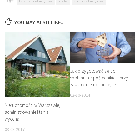
Tags:
kalkulatory kredytowe
kredyt
zdolność kredytowa
YOU MAY ALSO LIKE...
Jak przygotować się do
spotkania z pośrednikiem przy
zakupie nieruchomości?
02-10-2024
Nieruchomości w Warszawie,
administrowanie i tania
wycena.
03-08-2017