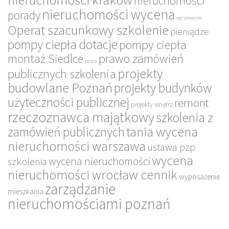
nieruchomości
nieruchomości wycena
porady
ogrzewanie
Operat szacunkowy szkolenie
pieniądze
pompy ciepła dotacje
pompy ciepła
montaż Siedlce
prawo zamówień
praca
projekty
publicznych szkolenia
budowlane Poznań
projekty budynków
użyteczności publicznej
remont
projekty wnętrz
rzeczoznawca majątkowy
szkolenia z
tania wycena
zamówień publicznych
nieruchomości warszawa
ustawa pzp
wycena
wycena nieruchomości
szkolenia
nieruchomości wrocław cennik
wyposażenie
zarządzanie
mieszkania
nieruchomościami poznań