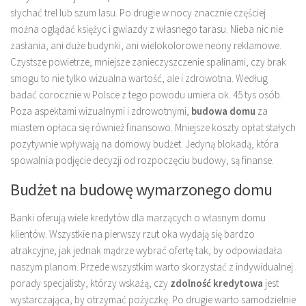
słychać trel lub szum lasu. Po drugie w nocy znacznie częściej
można oglądać księżyc i gwiazdy z własnego tarasu. Nieba nic nie
zasłania, ani duże budynki, ani wielokolorowe neony reklamowe.
Czystsze powietrze, mniejsze zanieczyszczenie spalinami, czy brak
smogu to nie tylko wizualna wartość, ale i zdrowotna. Według
badać corocznie w Polsce z tego powodu umiera ok. 45 tys osób.
Poza aspektami wizualnymi i zdrowotnymi,
budowa domu
za
miastem opłaca się również finansowo. Mniejsze koszty opłat stałych
pozytywnie wpływają na domowy budżet. Jedyną blokadą, która
spowalnia podjęcie decyzji od rozpoczęciu budowy, są finanse.
Budżet na budowę wymarzonego domu
Banki oferują wiele kredytów dla marzących o własnym domu
klientów. Wszystkie na pierwszy rzut oka wydają się bardzo
atrakcyjne, jak jednak mądrze wybrać ofertę tak, by odpowiadała
naszym planom. Przede wszystkim warto skorzystać z indywidualnej
porady specjalisty, którzy wskażą, czy
zdolność kredytowa
jest
wystarczająca, by otrzymać pożyczkę. Po drugie warto samodzielnie