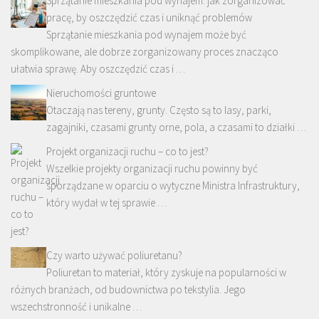
Sprzątanie mieszkania pod wynajem: jak zorganizować
pracę, by oszczędzić czas i uniknąć problemów
Sprzątanie mieszkania pod wynajem może być
skomplikowane, ale dobrze zorganizowany proces znacząco
ułatwia sprawę. Aby oszczędzić czas i …
Nieruchomości gruntowe
Otaczają nas tereny, grunty. Często są to lasy, parki,
zagajniki, czasami grunty orne, pola, a czasami to działki …
Projekt organizacji ruchu – co to jest?
Wszelkie projekty organizacji ruchu powinny być
sporządzane w oparciu o wytyczne Ministra Infrastruktury,
który wydał w tej sprawie …
Czy warto używać poliuretanu?
Poliuretan to materiał, który zyskuje na popularności w
różnych branżach, od budownictwa po tekstylia. Jego
wszechstronność i unikalne …