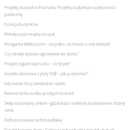
Projekty budowli w Poznaniu. Projekty budynków użyteczności
publicznej
Izolacja budynków
Klimatyzacja receptą na upał
Wciągarka elektryczna – wszystko, co musisz o niej wiedzieć
Czy istnieje stylowe ogrzewanie do domu?
Projekt organizacji ruchu – co to jest?
Ścianka działowa z płyty OSB – jak ją wykonać?
Gdy ludzie chcą zamieszkać razem…
Remont domu w kilku prostych krokach
Sklep budowlany online – gdzie kupić materiały budowlane w dobrej
cenie
Dofinansowanie na fotowoltaikę
Projekt twojego domu. Gotowe i indywidualne projekty małych