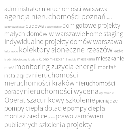
administrator nieruchomości warszawa
agencja nieruchomości poznań
auta
gotowe projekty
dom
budowa
bezpieczeństwo
budownictwo
małych domów w warszawie
Home staging
indywidualne projekty domów warszawa
kolektory słoneczne rzeszów
kredyt
informacje
mieszkanie
kupno mieszkania
mieszkania
kredyt hipoteczny
kredyty
meble
monitoring zużycia energii
montaż
miłość
nieruchomości
instalacji pv
nieruchomości kraków
nieruchomości
nieruchomości wycena
porady
ogrzewanie
Operat szacunkowy szkolenie
pieniądze
pompy ciepła dotacje
pompy ciepła
montaż Siedlce
prawo zamówień
praca
projekty
publicznych szkolenia