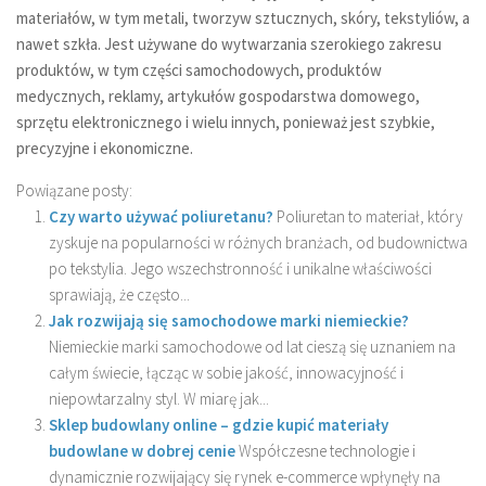
materiałów, w tym metali, tworzyw sztucznych, skóry, tekstyliów, a
nawet szkła. Jest używane do wytwarzania szerokiego zakresu
produktów, w tym części samochodowych, produktów
medycznych, reklamy, artykułów gospodarstwa domowego,
sprzętu elektronicznego i wielu innych, ponieważ jest szybkie,
precyzyjne i ekonomiczne.
Powiązane posty:
Czy warto używać poliuretanu?
Poliuretan to materiał, który
zyskuje na popularności w różnych branżach, od budownictwa
po tekstylia. Jego wszechstronność i unikalne właściwości
sprawiają, że często...
Jak rozwijają się samochodowe marki niemieckie?
Niemieckie marki samochodowe od lat cieszą się uznaniem na
całym świecie, łącząc w sobie jakość, innowacyjność i
niepowtarzalny styl. W miarę jak...
Sklep budowlany online – gdzie kupić materiały
budowlane w dobrej cenie
Współczesne technologie i
dynamicznie rozwijający się rynek e-commerce wpłynęły na