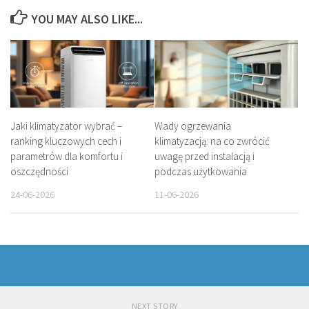
YOU MAY ALSO LIKE...
Jaki klimatyzator wybrać –
Wady ogrzewania
ranking kluczowych cech i
klimatyzacją: na co zwrócić
parametrów dla komfortu i
uwagę przed instalacją i
oszczędności
podczas użytkowania
24-06-2026
11-06-2026
NEXT STORY