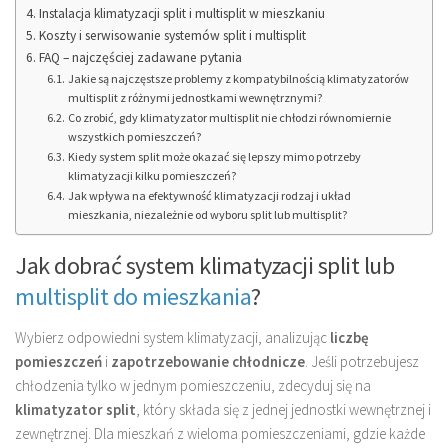
Instalacja klimatyzacji split i multisplit w mieszkaniu
Koszty i serwisowanie systemów split i multisplit
FAQ – najczęściej zadawane pytania
Jakie są najczęstsze problemy z kompatybilnością klimatyzatorów
multisplit z różnymi jednostkami wewnętrznymi?
Co zrobić, gdy klimatyzator multisplit nie chłodzi równomiernie
wszystkich pomieszczeń?
Kiedy system split może okazać się lepszy mimo potrzeby
klimatyzacji kilku pomieszczeń?
Jak wpływa na efektywność klimatyzacji rodzaj i układ
mieszkania, niezależnie od wyboru split lub multisplit?
Jak dobrać system klimatyzacji split lub
multisplit do mieszkania
?
Wybierz odpowiedni system klimatyzacji, analizując
liczbę
pomieszczeń
i
zapotrzebowanie chłodnicze
. Jeśli potrzebujesz
chłodzenia tylko w jednym pomieszczeniu, zdecyduj się na
klimatyzator split
, który składa się z jednej jednostki wewnętrznej i
zewnętrznej. Dla mieszkań z wieloma pomieszczeniami, gdzie każde