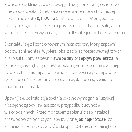
które chcesz klimatyzować, uwzględniając orientację okien oraz
inne źródła ciepła. Określ zapotrzebowanie mocy chłodniczej
przyjmując około
0,1 kW na 1 m²
powierzchni. W przypadku
pojedynczego pomieszczenia postaw na klimatyzator split, a dla
wielu pomieszczeń wybierz system multisplit z jednostką zewnętrzną.
Skontaktuj się z licencjonowanym instalatorem, który zapewni
odpowiedni montaż. Wybierz lokalizację jednostek wewnętrznych
blisko sufitu, aby zapewnić
swobodny przepływ powietrza
, a
jednostkę zewnętrzną umieść w osłoniętym miejscu, na stabilnej
powierzchni. Zadbaj o poprawność połączeń i wykonaj próbę
szczelności. Nie zapominaj o testach wydajności systemu po
zakończeniu instalacji.
Upewnij się, że instalacja spełnia lokalne wymagania i uzyskaj
niezbędne zgody, zwłaszcza w przypadku budynków
wielorodzinnych. Przed montażem zaplanuj trasę instalacji
przewodów chłodniczych, aby były one
jak najkrótsze
, co
zminimalizuje ryzyko zatorów skroplin. Ostatecznie pamiętaj o