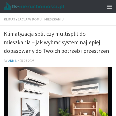
KLIMATYZACJA W DOMU I MIESZKANIU
Klimatyzacja split czy multisplit do
mieszkania – jak wybrać system najlepiej
dopasowany do Twoich potrzeb i przestrzeni
BY
ADMIN
·
05-06-2026