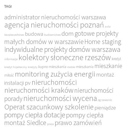
TAGI
administrator nieruchomości warszawa
agencja nieruchomości poznań
auta
gotowe projekty
dom
budowa
bezpieczeństwo
budownictwo
małych domów w warszawie
Home staging
indywidualne projekty domów warszawa
kolektory słoneczne rzeszów
kredyt
informacje
mieszkanie
kupno mieszkania
mieszkania
kredyt hipoteczny
kredyty
meble
monitoring zużycia energii
montaż
miłość
nieruchomości
instalacji pv
nieruchomości kraków
nieruchomości
nieruchomości wycena
porady
ogrzewanie
Operat szacunkowy szkolenie
pieniądze
pompy ciepła dotacje
pompy ciepła
montaż Siedlce
prawo zamówień
praca