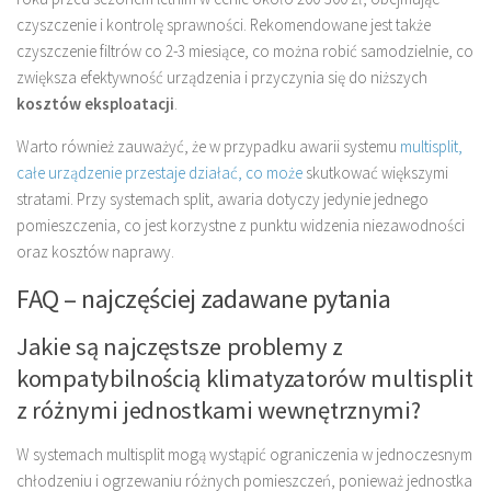
czyszczenie i kontrolę sprawności. Rekomendowane jest także
czyszczenie filtrów co 2-3 miesiące, co można robić samodzielnie, co
zwiększa efektywność urządzenia i przyczynia się do niższych
kosztów eksploatacji
.
Warto również zauważyć, że w przypadku awarii systemu
multisplit,
całe urządzenie przestaje działać, co może
skutkować większymi
stratami. Przy systemach split, awaria dotyczy jedynie jednego
pomieszczenia, co jest korzystne z punktu widzenia niezawodności
oraz kosztów naprawy.
FAQ – najczęściej zadawane pytania
Jakie są najczęstsze problemy z
kompatybilnością klimatyzatorów multisplit
z różnymi jednostkami wewnętrznymi?
W systemach multisplit mogą wystąpić ograniczenia w jednoczesnym
chłodzeniu i ogrzewaniu różnych pomieszczeń, ponieważ jednostka