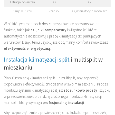
Filtracja powietrza
Tak
Tak
Czujniki ruchu
Rzadko
Tak, w niektórych modelach
W niektórych modelach dostępne są również zaawansowane
funkcje, takie jak
czujniki temperatury
i wilgotności, które
automatycznie dostosowują pracę klimatyzacji do panujących
warunków. Dzięki temu uzyskujesz optymalny komfort i zwiększasz
efektywność energetyczną
.
Instalacja klimatyzacji split
i multisplit w
mieszkaniu
Planuj instalację klimatyzacji split lub multisplit, aby zapewnić
odpowiednią efektywność chłodzenia w swoim mieszkaniu. Proces
montażu systemu klimatyzacji split jest
stosunkowo prosty
i szybki,
w przeciwieństwie do bardziej złożonego montażu klimatyzacji
multisplit, który wymaga
profesjonalnej instalacji
.
Aby rozpocząć, zmierz powierzchnię oraz kubaturę pomieszczeń,