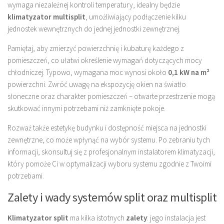
wymaga niezależnej kontroli temperatury, idealny będzie
klimatyzator multisplit
, umożliwiający podłączenie kilku
jednostek wewnętrznych do jednej jednostki zewnętrznej.
Pamiętaj, aby zmierzyć powierzchnię i kubaturę każdego z
pomieszczeń, co ułatwi określenie wymagań dotyczących mocy
chłodniczej. Typowo, wymagana moc wynosi około
0,1 kW na m²
powierzchni. Zwróć uwagę na ekspozycję okien na światło
słoneczne oraz charakter pomieszczeń – otwarte przestrzenie mogą
skutkować innymi potrzebami niż zamknięte pokoje.
Rozważ także estetykę budynku i dostępność miejsca na jednostki
zewnętrzne, co może wpłynąć na wybór systemu. Po zebraniu tych
informacji, skonsultuj się z profesjonalnym instalatorem klimatyzacji,
który pomoże Ci w optymalizacji wyboru systemu zgodnie z Twoimi
potrzebami.
Zalety i wady systemów split oraz multisplit
Klimatyzator split
ma kilka istotnych
zalety
: jego instalacja jest