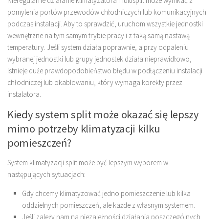
Nieregularne działanie klimatyzatora multisplit może wynikać z
pomylenia portów przewodów chłodniczych lub komunikacyjnych
podczas instalacji. Aby to sprawdzić, uruchom wszystkie jednostki
wewnętrzne na tym samym trybie pracy i z taką samą nastawą
temperatury. Jeśli system działa poprawnie, a przy odpaleniu
wybranej jednostki lub grupy jednostek działa nieprawidłowo,
istnieje duże prawdopodobieństwo błędu w podłączeniu instalacji
chłodniczej lub okablowaniu, który wymaga korekty przez
instalatora.
Kiedy system split może okazać się lepszy
mimo potrzeby klimatyzacji kilku
pomieszczeń?
System klimatyzacji split może być lepszym wyborem w
następujących sytuacjach:
Gdy chcemy klimatyzować jedno pomieszczenie lub kilka
oddzielnych pomieszczeń, ale każde z własnym systemem.
Jeśli zależy nam na niezależności działania poszczególnych