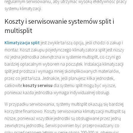
regularnym serwisowaniu, aby utrzymać wysoką efektywność pracy
systemu klimatyzacji.
Koszty i serwisowanie systemów split i
multisplit
Klimatyzacja split
jest zwykle tańszą opcją, jeśli chodzi o zakup i
montaż. Koszt zakupu pojedynczego klimatyzatora split jest niższy
niż jedna jednostka zewnętrzna w systemie multisplit, co czyni go
bardziej opłacalnym wyborem na początek. Instalacja klimatyzacji
split jest prostsza i wymaga mniej skomplikowanych materiałów,
przez co jest tańsza. Jednakże, jeśli planujesz kilka jednostek,
całkowite
koszty serwisu
dla systemu split mogą być wyższe,
ponieważ każda jednostka wymaga indywidualnej obsługi.
W przypadku serwisowania, systemy multisplit okazują się bardziej
korzystne finansowo. Koszty serwisowania klimatyzacji multisplit są
niższe, ponieważ wszystkie jednostki są obsługiwane przez jedną
zewnętrzną jednostkę. Serwis powinien być przeprowadzany co
roku przed sezonem letnim w cenie około 200-300 zł, obejmując