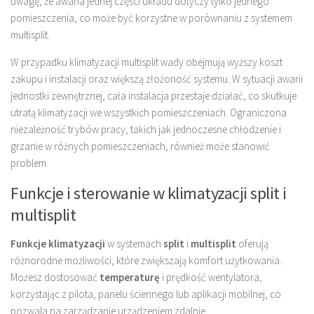
uwagę, że awaria jednej części układu dotyczy tylko jednego
pomieszczenia, co może być korzystne w porównaniu z systemem
multisplit.
W przypadku klimatyzacji multisplit wady obejmują wyższy koszt
zakupu i instalacji oraz większą złożoność systemu. W sytuacji awarii
jednostki zewnętrznej, cała instalacja przestaje działać, co skutkuje
utratą klimatyzacji we wszystkich pomieszczeniach. Ograniczona
niezależność trybów pracy, takich jak jednoczesne chłodzenie i
grzanie w różnych pomieszczeniach, również może stanowić
problem.
Funkcje i sterowanie w klimatyzacji split i
multisplit
Funkcje klimatyzacji
w systemach
split
i
multisplit
oferują
różnorodne możliwości, które zwiększają komfort użytkowania.
Możesz dostosować
temperaturę
i prędkość wentylatora,
korzystając z pilota, panelu ściennego lub aplikacji mobilnej, co
pozwala na zarządzanie urządzeniem zdalnie.