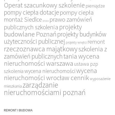
Operat szacunkowy szkolenie
pieniądze
pompy ciepła dotacje
pompy ciepła
montaż Siedlce
prawo zamówień
praca
projekty
publicznych szkolenia
budowlane Poznań
projekty budynków
użyteczności publicznej
remont
projekty wnętrz
rzeczoznawca majątkowy
szkolenia z
tania wycena
zamówień publicznych
nieruchomości warszawa
ustawa pzp
wycena
wycena nieruchomości
szkolenia
nieruchomości wrocław cennik
wyposażenie
zarządzanie
mieszkania
nieruchomościami poznań
REMONT I BUDOWA