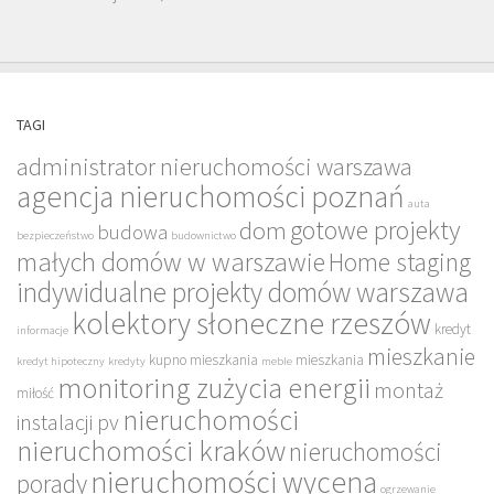
TAGI
administrator nieruchomości warszawa
agencja nieruchomości poznań
auta
gotowe projekty
dom
budowa
bezpieczeństwo
budownictwo
małych domów w warszawie
Home staging
indywidualne projekty domów warszawa
kolektory słoneczne rzeszów
kredyt
informacje
mieszkanie
kupno mieszkania
mieszkania
kredyt hipoteczny
kredyty
meble
monitoring zużycia energii
montaż
miłość
nieruchomości
instalacji pv
nieruchomości kraków
nieruchomości
nieruchomości wycena
porady
ogrzewanie