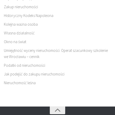
Zakup nieruchomości
Historyczny Kodeks Napoleona
Kolejna ważna osoba
Własna działalność
Okno na świat
Umiejętność wyceny nieruchomości. Operat szacunkowy szkolenie
we Wrocławiu – cennik
Podatki od nieruchomości
Jak podejść do zakupu nieruchomości
Nieruchomość leśna