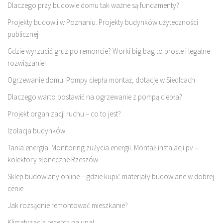
Dlaczego przy budowie domu tak ważne są fundamenty?
Projekty budowli w Poznaniu. Projekty budynków użyteczności
publicznej
Gdzie wyrzucić gruz po remoncie? Worki big bag to proste i legalne
rozwiązanie!
Ogrzewanie domu. Pompy ciepła montaż, dotacje w Siedlcach
Dlaczego warto postawić na ogrzewanie z pompą ciepła?
Projekt organizacji ruchu – co to jest?
Izolacja budynków
Tania energia. Monitoring zużycia energii. Montaż instalacji pv –
kolektory słoneczne Rzeszów
Sklep budowlany online – gdzie kupić materiały budowlane w dobrej
cenie
Jak rozsądnie remontować mieszkanie?
Klimatyzacja receptą na upał