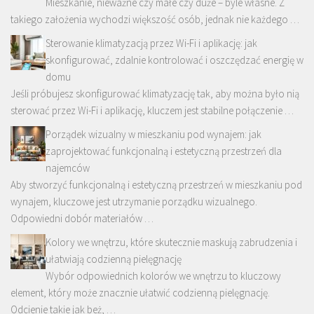
Mieszkanie, nieważne czy małe czy duże – byle własne. Z
takiego założenia wychodzi większość osób, jednak nie każdego …
Sterowanie klimatyzacją przez Wi-Fi i aplikację: jak
skonfigurować, zdalnie kontrolować i oszczędzać energię w
domu
Jeśli próbujesz skonfigurować klimatyzację tak, aby można było nią
sterować przez Wi-Fi i aplikację, kluczem jest stabilne połączenie …
Porządek wizualny w mieszkaniu pod wynajem: jak
zaprojektować funkcjonalną i estetyczną przestrzeń dla
najemców
Aby stworzyć funkcjonalną i estetyczną przestrzeń w mieszkaniu pod
wynajem, kluczowe jest utrzymanie porządku wizualnego.
Odpowiedni dobór materiałów …
Kolory we wnętrzu, które skutecznie maskują zabrudzenia i
ułatwiają codzienną pielęgnację
Wybór odpowiednich kolorów we wnętrzu to kluczowy
element, który może znacznie ułatwić codzienną pielęgnację.
Odcienie takie jak beż, …