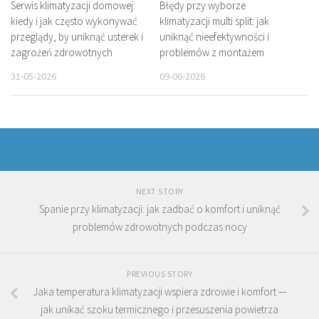
Serwis klimatyzacji domowej:
Błędy przy wyborze
kiedy i jak często wykonywać
klimatyzacji multi split: jak
przeglądy, by uniknąć usterek i
uniknąć nieefektywności i
zagrożeń zdrowotnych
problemów z montażem
31-05-2026
09-06-2026
NEXT STORY
Spanie przy klimatyzacji: jak zadbać o komfort i uniknąć
problemów zdrowotnych podczas nocy
PREVIOUS STORY
Jaka temperatura klimatyzacji wspiera zdrowie i komfort —
jak unikać szoku termicznego i przesuszenia powietrza