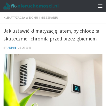
KLIMATYZACJA W DOMU I MIESZKANIU
Jak ustawić klimatyzację latem, by chłodziła
skutecznie i chroniła przed przeziębieniem
BY
ADMIN
·
28-06-2026