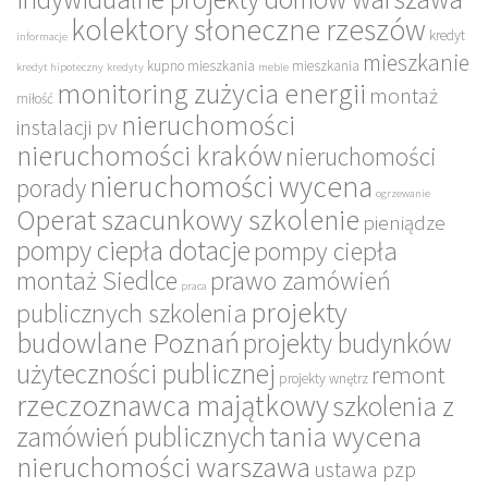
kolektory słoneczne rzeszów
kredyt
informacje
mieszkanie
kupno mieszkania
mieszkania
kredyt hipoteczny
kredyty
meble
monitoring zużycia energii
montaż
miłość
nieruchomości
instalacji pv
nieruchomości kraków
nieruchomości
nieruchomości wycena
porady
ogrzewanie
Operat szacunkowy szkolenie
pieniądze
pompy ciepła dotacje
pompy ciepła
montaż Siedlce
prawo zamówień
praca
projekty
publicznych szkolenia
budowlane Poznań
projekty budynków
użyteczności publicznej
remont
projekty wnętrz
rzeczoznawca majątkowy
szkolenia z
tania wycena
zamówień publicznych
nieruchomości warszawa
ustawa pzp