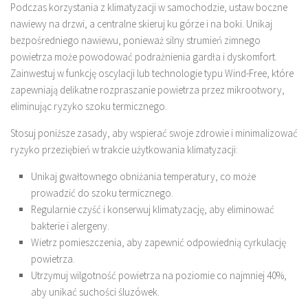
Podczas korzystania z klimatyzacji w samochodzie, ustaw boczne
nawiewy na drzwi, a centralne skieruj ku górze i na boki. Unikaj
bezpośredniego nawiewu, ponieważ silny strumień zimnego
powietrza może powodować podrażnienia gardła i dyskomfort.
Zainwestuj w funkcję oscylacji lub technologie typu Wind-Free, które
zapewniają delikatne rozpraszanie powietrza przez mikrootwory,
eliminując ryzyko szoku termicznego.
Stosuj poniższe zasady, aby wspierać swoje zdrowie i minimalizować
ryzyko przeziębień w trakcie użytkowania klimatyzacji:
Unikaj gwałtownego obniżania temperatury, co może
prowadzić do szoku termicznego.
Regularnie czyść i konserwuj klimatyzację, aby eliminować
bakterie i alergeny.
Wietrz pomieszczenia, aby zapewnić odpowiednią cyrkulację
powietrza.
Utrzymuj wilgotność powietrza na poziomie co najmniej 40%,
aby unikać suchości śluzówek.