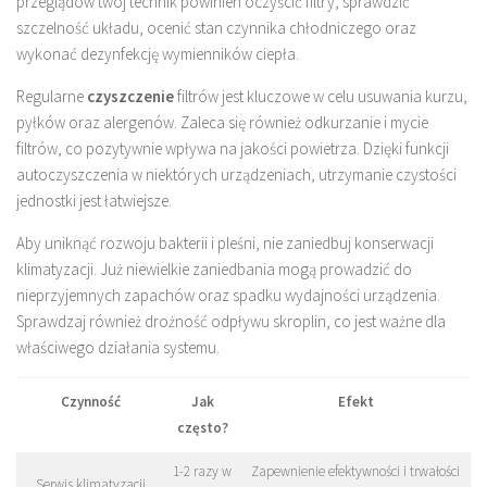
przeglądów twój technik powinien oczyścić filtry, sprawdzić
szczelność układu, ocenić stan czynnika chłodniczego oraz
wykonać dezynfekcję wymienników ciepła.
Regularne
czyszczenie
filtrów jest kluczowe w celu usuwania kurzu,
pyłków oraz alergenów. Zaleca się również odkurzanie i mycie
filtrów, co pozytywnie wpływa na jakości powietrza. Dzięki funkcji
autoczyszczenia w niektórych urządzeniach, utrzymanie czystości
jednostki jest łatwiejsze.
Aby uniknąć rozwoju bakterii i pleśni, nie zaniedbuj konserwacji
klimatyzacji. Już niewielkie zaniedbania mogą prowadzić do
nieprzyjemnych zapachów oraz spadku wydajności urządzenia.
Sprawdzaj również drożność odpływu skroplin, co jest ważne dla
właściwego działania systemu.
Czynność
Jak
Efekt
często?
1-2 razy w
Zapewnienie efektywności i trwałości
Serwis klimatyzacji