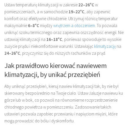
Ustaw temperaturę klimatyzacji w zakresie
22–26°C
w
pomieszczeniach, a w samochodzie
19–22°C
, aby zapewnić
komfort oraz efektywne chłodzenie. Utrzymuj różnicę temperatur
maksymalnie
6–8°C
między
wnętrzem a otoczeniem
. To pozwala
uniknąć szoku termicznego oraz zapewnia oszczędność energii. Nie
ustawiaj klimatyzacji na
16–18°C
, ponieważ spowoduje to wysokie
zużycie prądu i niekomfortowe warunki. Ustawiając
klimatyzację
na
24–26°C
, przyczynisz się do niższych rachunków za prąd.
Jak prawidłowo kierować nawiewem
klimatyzacji, by unikać przeziębień
Aby uniknąć przeziębień, kieruj nawiew klimatyzacji tak, by nie był
skierowany bezpośrednio na Twoje ciało. Ustaw żaluzje nawiewu ku
górze lub w bok, co pozwoli na równomierne rozprzestrzenienie
chłodnego powietrza w pomieszczeniu. Zastosowanie takich
ustawień pozwala zapobiec przewianiu i napięciom mięśni, które
mogą prowadzić do bólu i dyskomfortu.