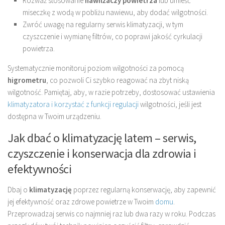
Rozważ stosowanie
nawilżaczy powietrza
lub umieść
miseczkę z wodą w pobliżu nawiewu, aby dodać wilgotności.
Zwróć uwagę na regularny serwis klimatyzacji, w tym
czyszczenie i wymianę filtrów, co poprawi jakość cyrkulacji
powietrza.
Systematycznie monitoruj poziom wilgotności za pomocą
higrometru
, co pozwoli Ci szybko reagować na zbyt niską
wilgotność. Pamiętaj, aby, w razie potrzeby, dostosować ustawienia
klimatyzatora i korzystać z funkcji regulacji
wilgotności, jeśli jest
dostępna w Twoim urządzeniu.
Jak dbać o klimatyzację latem – serwis,
czyszczenie i konserwacja dla zdrowia i
efektywności
Dbaj o
klimatyzację
poprzez regularną konserwację, aby zapewnić
jej efektywność oraz zdrowe powietrze w Twoim
domu
.
Przeprowadzaj serwis co najmniej raz lub dwa razy w roku. Podczas