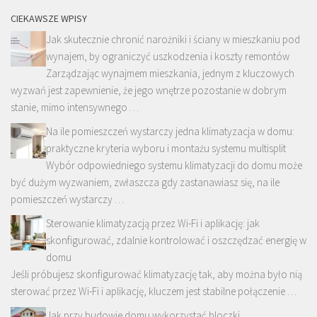
CIEKAWSZE WPISY
Jak skutecznie chronić narożniki i ściany w mieszkaniu pod
wynajem, by ograniczyć uszkodzenia i koszty remontów
Zarządzając wynajmem mieszkania, jednym z kluczowych
wyzwań jest zapewnienie, że jego wnętrze pozostanie w dobrym
stanie, mimo intensywnego …
Na ile pomieszczeń wystarczy jedna klimatyzacja w domu:
praktyczne kryteria wyboru i montażu systemu multisplit
Wybór odpowiedniego systemu klimatyzacji do domu może
być dużym wyzwaniem, zwłaszcza gdy zastanawiasz się, na ile
pomieszczeń wystarczy …
Sterowanie klimatyzacją przez Wi-Fi i aplikację: jak
skonfigurować, zdalnie kontrolować i oszczędzać energię w
domu
Jeśli próbujesz skonfigurować klimatyzację tak, aby można było nią
sterować przez Wi-Fi i aplikację, kluczem jest stabilne połączenie …
Jak przy budowie domu wykorzystać bloczki