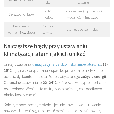
roku
systemu
Co 1-2
Poprawa jakości powietrza i
Czyszczenie filtrów
miesiące
wydajności klimatyzacji
Dezynfekcja
Podczas
Usunięcie bakterii i pleśni
wymienników ciepła
serwisu
Najczęstsze błędy przy ustawianiu
klimatyzacji latem i jak ich unikać
Unikaj ustawiania
klimatyzacji na bardzo niską temperaturę, np
.
18–
19°C
, gdy na zewnątrz panuje upał, bo prowadzi to nie tylko do
uczucia dyskomfortu, ale także do zwiększonego
zużycia energii
.
Optymalne ustawienia to
22–24°C
, które zapewniają komfort oraz
oszczędność. Wybieraj także tryby ekologiczne, co dodatkowo
obniży koszty energii.
Kolejnym powszechnym błędem jest nieprawidłowe kierowanie
nawiewu. Upewnij się, że strumień powietrza nie jest skierowany