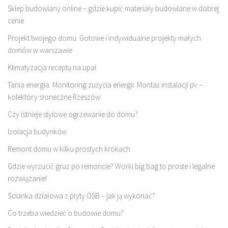
Sklep budowlany online – gdzie kupić materiały budowlane w dobrej
cenie
Projekt twojego domu. Gotowe i indywidualne projekty małych
domów w warszawie
Klimatyzacja receptą na upał
Tania energia. Monitoring zużycia energii. Montaż instalacji pv –
kolektory słoneczne Rzeszów
Czy istnieje stylowe ogrzewanie do domu?
Izolacja budynków
Remont domu w kilku prostych krokach
Gdzie wyrzucić gruz po remoncie? Worki big bag to proste i legalne
rozwiązanie!
Ścianka działowa z płyty OSB – jak ją wykonać?
Co trzeba wiedzieć o budowie domu?