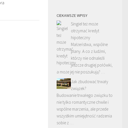
ora
CIEKAWSZE WPISY
Singiel też może
otrzymać kredyt
hipoteczny
Małżeństwa, wspólne
plany. A co z ludźmi,
którzy nie odnaleźli
jeszcze drugiej połówki,
a może jej nie poszukują? …
Jak zbudować trwały
związek?
Budowanie trwałego związku to
nie tylko romantyczne chwile i
wspólne marzenia, ale przede
wszystkim umiejętność radzenia
sobie z …