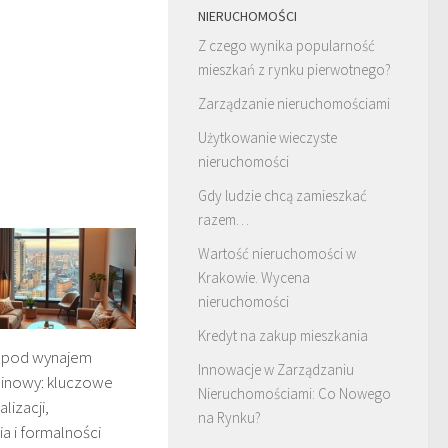
NIERUCHOMOŚCI
Z czego wynika popularność
mieszkań z rynku pierwotnego?
Zarządzanie nieruchomościami
Użytkowanie wieczyste
nieruchomości
Gdy ludzie chcą zamieszkać
razem…
Wartość nieruchomości w
Krakowie. Wycena
nieruchomości
Kredyt na zakup mieszkania
 pod wynajem
Innowacje w Zarządzaniu
inowy: kluczowe
Nieruchomościami: Co Nowego
lizacji,
na Rynku?
a i formalności