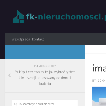
Współpraca i kontakt
ima
PREVIOUS STORY
Multisplit czy dwa splity: jak wybrać system
klimatyzacji dopasowany do domu i
BY
·
10-04
budżetu