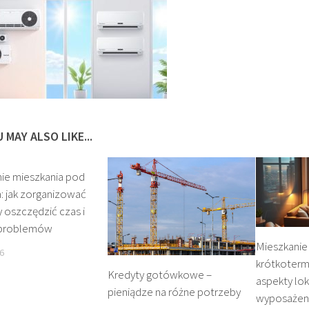
 MAY ALSO LIKE...
ie mieszkania pod
: jak zorganizować
y oszczędzić czas i
 problemów
Mieszkanie
6
krótkoterm
Kredyty gotówkowe –
aspekty loka
pieniądze na różne potrzeby
wyposażeni