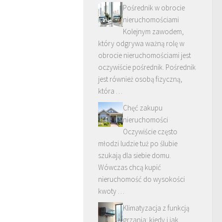
Pośrednik w obrocie
nieruchomościami
Kolejnym zawodem,
który odgrywa ważną rolę w
obrocie nieruchomościami jest
oczywiście pośrednik. Pośrednik
jest również osobą fizyczną,
która …
Chęć zakupu
nieruchomości
Oczywiście często
młodzi ludzie tuż po ślubie
szukają dla siebie domu.
Wówczas chcą kupić
nieruchomość do wysokości
kwoty …
Klimatyzacja z funkcją
grzania: kiedy i jak