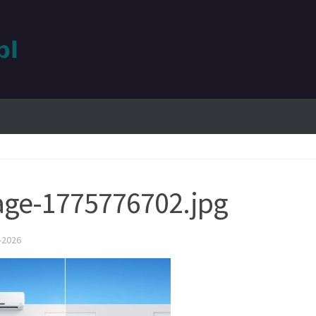
ge-1775776702.jpg
-2026