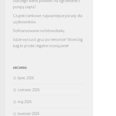
Dlaczego warto postawić na ogrzewanie z
pompą ciepła?
Czujniki ramkowe: najważniejsze porady dla
użytkowników
Dofinansowanie na fotowoltaikę
Gdzie wyrzucić gruz po remoncie? Worki big
bag to proste i legalne rozwiązanie!
ARCHIWA
lipiec 2026
czerwiec 2026
maj 2026
kwiecień 2026