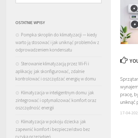
OSTATNIE WPISY
Pompka skroplin do klimatyzacji — kiedy
warto ją stosować i jak uniknąć problemów z
odprowadzeniem kondensatu
YOU
Sterowanie klimatyzacją przez Wi-Fi i
aplikację: jak skonfigurować, zdalnie
Sprzątan
kontrolować i oszczędzać energię w domu
wynajem
Klimatyzacja w inteligentnym domu: jak
pracę, b
zintegrować i optymalizować komfort oraz
uniknąć
oszczędność energii
17-04-202
Klimatyzacja w pokoju dziecka: jak
zapewnić komfort i bezpieczeństwo bez
ryzyka przeziębień