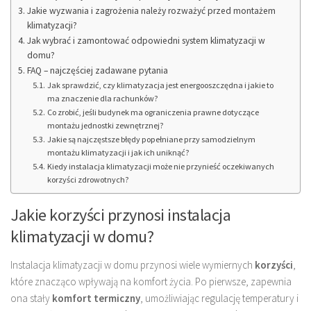
Jakie wyzwania i zagrożenia należy rozważyć przed montażem
klimatyzacji?
Jak wybrać i zamontować odpowiedni system klimatyzacji w
domu?
FAQ – najczęściej zadawane pytania
Jak sprawdzić, czy klimatyzacja jest energooszczędna i jakie to
ma znaczenie dla rachunków?
Co zrobić, jeśli budynek ma ograniczenia prawne dotyczące
montażu jednostki zewnętrznej?
Jakie są najczęstsze błędy popełniane przy samodzielnym
montażu klimatyzacji i jak ich uniknąć?
Kiedy instalacja klimatyzacji może nie przynieść oczekiwanych
korzyści zdrowotnych?
Jakie korzyści przynosi instalacja
klimatyzacji w domu?
Instalacja klimatyzacji w domu przynosi wiele wymiernych
korzyści
,
które znacząco wpływają na komfort życia. Po pierwsze, zapewnia
ona stały
komfort termiczny
, umożliwiając regulację temperatury i