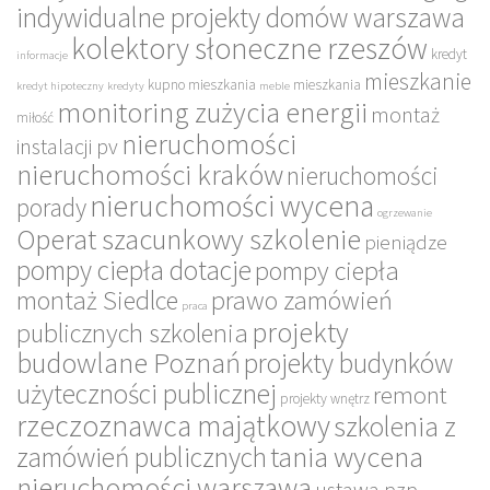
indywidualne projekty domów warszawa
kolektory słoneczne rzeszów
kredyt
informacje
mieszkanie
kupno mieszkania
mieszkania
kredyt hipoteczny
kredyty
meble
monitoring zużycia energii
montaż
miłość
nieruchomości
instalacji pv
nieruchomości kraków
nieruchomości
nieruchomości wycena
porady
ogrzewanie
Operat szacunkowy szkolenie
pieniądze
pompy ciepła dotacje
pompy ciepła
montaż Siedlce
prawo zamówień
praca
projekty
publicznych szkolenia
budowlane Poznań
projekty budynków
użyteczności publicznej
remont
projekty wnętrz
rzeczoznawca majątkowy
szkolenia z
tania wycena
zamówień publicznych
nieruchomości warszawa
ustawa pzp