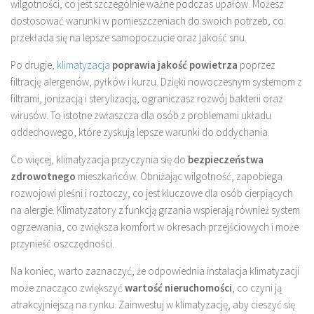
wilgotności, co jest szczególnie ważne podczas upałów. Możesz
dostosować warunki w pomieszczeniach do swoich potrzeb, co
przekłada się na lepsze samopoczucie oraz jakość snu.
Po drugie,
klimatyzacja
poprawia jakość powietrza
poprzez
filtrację alergenów, pyłków i kurzu. Dzięki nowoczesnym systemom z
filtrami, jonizacją i sterylizacją, ograniczasz rozwój bakterii oraz
wirusów. To istotne zwłaszcza dla osób z problemami układu
oddechowego, które zyskują lepsze warunki do oddychania.
Co więcej, klimatyzacja przyczynia się do
bezpieczeństwa
zdrowotnego
mieszkańców. Obniżając wilgotność, zapobiega
rozwojowi pleśni i roztoczy, co jest kluczowe dla osób cierpiących
na alergie. Klimatyzatory z funkcją grzania wspierają również system
ogrzewania, co zwiększa komfort w okresach przejściowych i może
przynieść oszczędności.
Na koniec, warto zaznaczyć, że odpowiednia instalacja klimatyzacji
może znacząco zwiększyć
wartość nieruchomości
, co czyni ją
atrakcyjniejszą na rynku. Zainwestuj w klimatyzację, aby cieszyć się