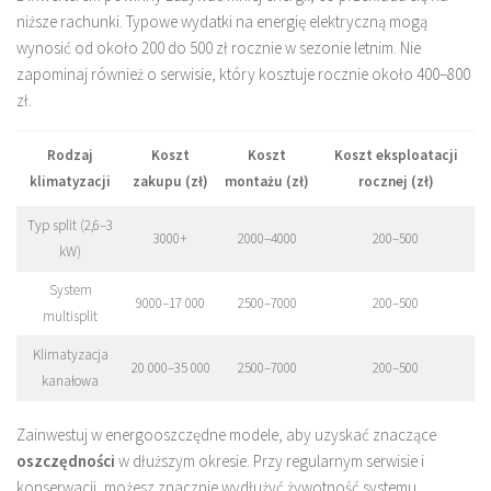
niższe rachunki. Typowe wydatki na energię elektryczną mogą
wynosić od około 200 do 500 zł rocznie w sezonie letnim. Nie
zapominaj również o serwisie, który kosztuje rocznie około 400–800
zł.
Rodzaj
Koszt
Koszt
Koszt eksploatacji
klimatyzacji
zakupu (zł)
montażu (zł)
rocznej (zł)
Typ split (2,6–3
3000+
2000–4000
200–500
kW)
System
9000–17 000
2500–7000
200–500
multisplit
Klimatyzacja
20 000–35 000
2500–7000
200–500
kanałowa
Zainwestuj w energooszczędne modele, aby uzyskać znaczące
oszczędności
w dłuższym okresie. Przy regularnym serwisie i
konserwacji, możesz znacznie wydłużyć żywotność systemu