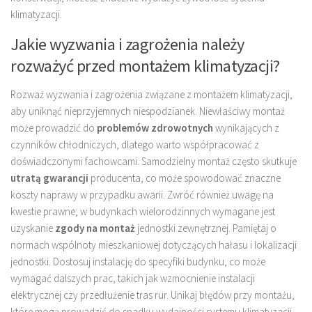
klimatyzacji.
Jakie wyzwania i zagrożenia należy
rozważyć przed montażem klimatyzacji?
Rozważ wyzwania i zagrożenia związane z montażem klimatyzacji,
aby uniknąć nieprzyjemnych niespodzianek. Niewłaściwy montaż
może prowadzić do
problemów zdrowotnych
wynikających z
czynników chłodniczych, dlatego warto współpracować z
doświadczonymi fachowcami. Samodzielny montaż często skutkuje
utratą gwarancji
producenta, co może spowodować znaczne
koszty naprawy w przypadku awarii. Zwróć również uwagę na
kwestie prawne; w budynkach wielorodzinnych wymagane jest
uzyskanie
zgody na montaż
jednostki zewnętrznej. Pamiętaj o
normach wspólnoty mieszkaniowej dotyczących hałasu i lokalizacji
jednostki. Dostosuj instalację do specyfiki budynku, co może
wymagać dalszych prac, takich jak wzmocnienie instalacji
elektrycznej czy przedłużenie tras rur. Unikaj błędów przy montażu,
które mogą prowadzić do spadku wydajności systemu klimatyzacji.