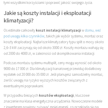
tymi wszystkimi korzyściami i poprawić jakość swojego życia.
Jakie są koszty instalacji i eksploatacji
klimatyzacji?
Os estimate całkowity
koszt instalacji klimatyzacji
w
domu, weź
pod uwagę kilka czynników
, takich jak wybór systemu, montaż oraz
koszty eksploatacji. Najtańsze klimatyzatory typu split o mocy około
2,6–3 kW zaczynają się od około 3000 zł. Koszty montażu wahają się
od 2000 do 4000 zł, w zależności od skomplikowania instalacji.
Podczas montażu systemu multisplit, ceny mogą wynosić od około
9000 do 17 000 zł. Dla klimatyzacji kanałowej przewiduj dodatkowy
wydatek od 20 000 do 35 000 zł. Jeśli planujesz samodzielny montaż,
zwróć uwagę na ryzyko wyższych kosztów związanych z
ewentualnymi poprawkami.
W przypadku bieżących
kosztów eksploatacji
, kluczowe
znaczenie ma klasa energetyczna urządzenia. Nowoczesne modele
z inwerterem powinny zużywać mniej energii, co przekłada się na