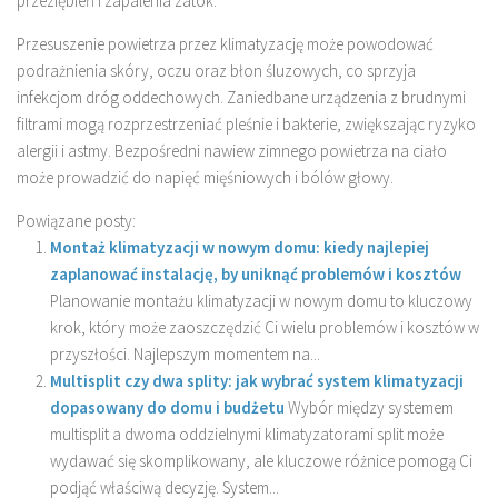
przeziębień i zapalenia zatok.
Przesuszenie powietrza przez klimatyzację może powodować
podrażnienia skóry, oczu oraz błon śluzowych, co sprzyja
infekcjom dróg oddechowych. Zaniedbane urządzenia z brudnymi
filtrami mogą rozprzestrzeniać pleśnie i bakterie, zwiększając ryzyko
alergii i astmy. Bezpośredni nawiew zimnego powietrza na ciało
może prowadzić do napięć mięśniowych i bólów głowy.
Powiązane posty:
Montaż klimatyzacji w nowym domu: kiedy najlepiej
zaplanować instalację, by uniknąć problemów i kosztów
Planowanie montażu klimatyzacji w nowym domu to kluczowy
krok, który może zaoszczędzić Ci wielu problemów i kosztów w
przyszłości. Najlepszym momentem na...
Multisplit czy dwa splity: jak wybrać system klimatyzacji
dopasowany do domu i budżetu
Wybór między systemem
multisplit a dwoma oddzielnymi klimatyzatorami split może
wydawać się skomplikowany, ale kluczowe różnice pomogą Ci
podjąć właściwą decyzję. System...