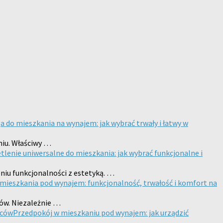
a do mieszkania na wynajem: jak wybrać trwały i łatwy w
niu. Właściwy …
tlenie uniwersalne do mieszkania: jak wybrać funkcjonalne i
iu funkcjonalności z estetyką. …
 mieszkania pod wynajem: funkcjonalność, trwałość i komfort na
ów. Niezależnie …
Przedpokój w mieszkaniu pod wynajem: jak urządzić