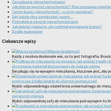
Zarządzanie nieruchomościami
Jak dobrze wycenić nieruchomość? Rzeczoznawca majątk
Zanim kupisz nieruchomość – o czym pamiętać?
Gdy ludzie chcą zamieszkać razem…
Pośrednik w obrocie nieruchomościami
Jak dobrać magazyn, aby spełniał wymagania branży?
Działki budowlane
Ciekawsze wpisy
Własna działalność
Każdy z osobna doskonale wie, co to jest fotografia. Bran
utrzymaniu materiał dostosowany do rodzaju najmu
Decydując się na wynajem mieszkania, kluczowe jest, aby p
estetyczne źródła światła do różnych pomieszczeń
Wybór odpowiedniego oświetlenia uniwersalnego do miesz
pierwszym miejscu
Wybór odpowiedniej sofy do mieszkania pod wynajem to kl
funkcjonalną i estetyczną przestrzeń dostosowaną do po