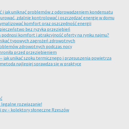
ać i jak uniknąć problemów z odprowadzeniem kondensatu
figurować, zdalnie kontrolować i oszczędzać energię w domu
tymalizować komfort oraz oszczędność energii
zpieczeństwo bez ryzyka przeziębień
podnosi komfort i atrakcyjność oferty na rynku najmu?
i unikać typowych zagrożeń zdrowotnych
 problemów zdrowotnych podczas nocy
chroniła przed przeziębieniem
— jak unikać szoku termicznego i przesuszenia powietrza
 metoda najlepiej sprawdza się w praktyce
eć
i legalne rozwiązanie!
ji pv – kolektory słoneczne Rzeszów