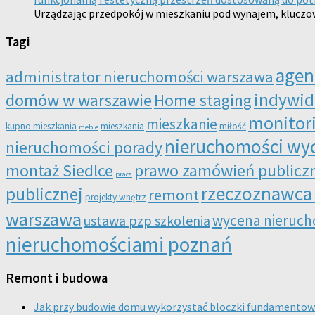
Urządzając przedpokój w mieszkaniu pod wynajem, kluczowe
Tagi
agen
administrator nieruchomości warszawa
indywid
domów w warszawie
Home staging
monitori
mieszkanie
kupno mieszkania
mieszkania
miłość
meble
nieruchomości wy
nieruchomości porady
montaż Siedlce
prawo zamówień publiczn
praca
rzeczoznawca
publicznej
remont
projekty wnętrz
warszawa
wycena nieruch
ustawa pzp szkolenia
nieruchomościami poznań
Remont i budowa
Jak przy budowie domu wykorzystać bloczki fundamentow