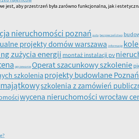
 jest, aby przestrzeń była zarówno funkcjonalna, jak i estetyczn
cja nieruchomości poznań
budo
auta
bezpieczeństwo
kole
ualne projekty domów warszawa
informacje
ng zużycia energii
nieru
montaż instalacji pv
cena
Operat szacunkowy szkolenie
pi
ogrzewanie
projekty budowlane Poznań
ych szkolenia
 majątkowy
szkolenia z zamówień publicz
wycena nieruchomości wrocław ce
omości
e?