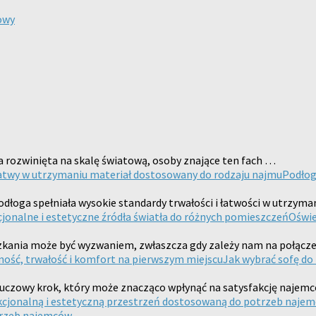
owy
ża rozwinięta na skalę światową, osoby znające ten fach …
Podłog
odłoga spełniała wysokie standardy trwałości i łatwości w utrzyma
Oświe
kania może być wyzwaniem, zwłaszcza gdy zależy nam na połączen
Jak wybrać sofę do
uczowy krok, który może znacząco wpłynąć na satysfakcję najemc
trzeb najemców