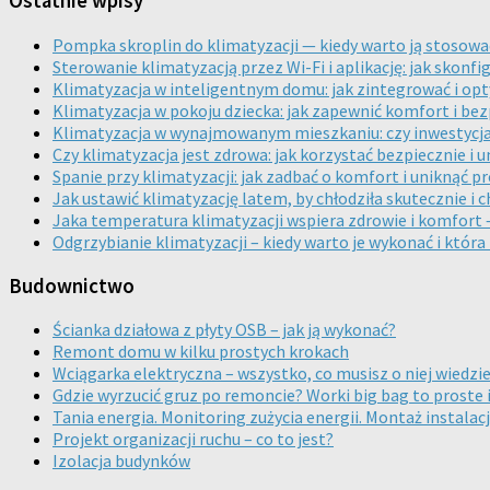
Ostatnie wpisy
Pompka skroplin do klimatyzacji — kiedy warto ją stosow
Sterowanie klimatyzacją przez Wi-Fi i aplikację: jak skon
Klimatyzacja w inteligentnym domu: jak zintegrować i op
Klimatyzacja w pokoju dziecka: jak zapewnić komfort i be
Klimatyzacja w wynajmowanym mieszkaniu: czy inwestycja 
Czy klimatyzacja jest zdrowa: jak korzystać bezpiecznie 
Spanie przy klimatyzacji: jak zadbać o komfort i uniknąć
Jak ustawić klimatyzację latem, by chłodziła skutecznie i 
Jaka temperatura klimatyzacji wspiera zdrowie i komfort 
Odgrzybianie klimatyzacji – kiedy warto je wykonać i która
Budownictwo
Ścianka działowa z płyty OSB – jak ją wykonać?
Remont domu w kilku prostych krokach
Wciągarka elektryczna – wszystko, co musisz o niej wiedzi
Gdzie wyrzucić gruz po remoncie? Worki big bag to proste 
Tania energia. Monitoring zużycia energii. Montaż instalac
Projekt organizacji ruchu – co to jest?
Izolacja budynków