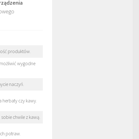
rządzenia
zowego
żość produktów.
umożliwić wygodne
ycie naczyń.
 herbaty czy kawy.
sobie chwile z kawą.
ych potraw.