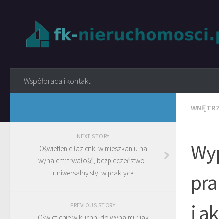
Współpraca i kontakt
WNĘTRZ
NEXT STORY
Wyp
Oświetlenie łazienki w mieszkaniu na
wynajem: trwałość, bezpieczeństwo i
uniwersalny styl w praktyce
pra
i a
PREVIOUS STORY
Oświetlenie w kuchni do wynajmu: jak