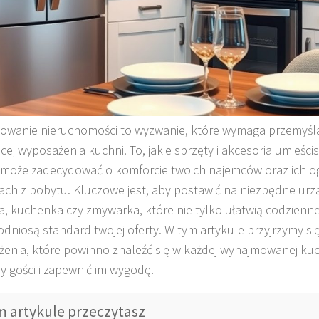
wanie nieruchomości to wyzwanie, które wymaga przemyślan
cej wyposażenia kuchni. To, jakie sprzęty i akcesoria umieś
 może zadecydować o komforcie twoich najemców oraz ich o
ach z pobytu. Kluczowe jest, aby postawić na niezbędne urzą
, kuchenka czy zmywarka, które nie tylko ułatwią codzienne
odniosą standard twojej oferty. W tym artykule przyjrzymy się 
enia, które powinno znaleźć się w każdej wynajmowanej kuc
y gości i zapewnić im wygodę.
m artykule przeczytasz