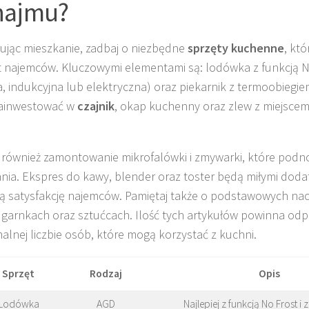
najmu?
jąc mieszkanie, zadbaj o niezbędne
sprzęty kuchenne
, kt
 najemców. Kluczowymi elementami są: lodówka z funkcją N
, indukcyjna lub elektryczna) oraz piekarnik z termoobieg
zainwestować w
czajnik
, okap kuchenny oraz zlew z miejscem
również zamontowanie mikrofalówki i zmywarki, które podn
nia. Ekspres do kawy, blender oraz toster będą miłymi doda
ą satysfakcję najemców. Pamiętaj także o podstawowych nacz
 garnkach oraz sztućcach. Ilość tych artykułów powinna od
lnej liczbie osób, które mogą korzystać z kuchni.
Sprzęt
Rodzaj
Opis
Lodówka
AGD
Najlepiej z funkcją No Frost 