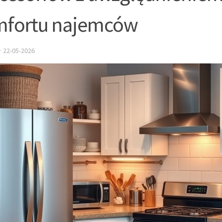
mfortu najemców
·
22-05-2026