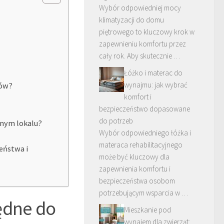
Wybór odpowiedniej mocy
klimatyzacji do domu
piętrowego to kluczowy krok w
zapewnieniu komfortu przez
cały rok. Aby skutecznie …
Łóżko i materac do
wynajmu: jak wybrać
ców?
komfort i
bezpieczeństwo dopasowane
do potrzeb
nym lokalu?
Wybór odpowiedniego łóżka i
materaca rehabilitacyjnego
eństwa i
może być kluczowy dla
zapewnienia komfortu i
bezpieczeństwa osobom
potrzebującym wsparcia w …
ędne do
Mieszkanie pod
wynajem dla zwierząt: