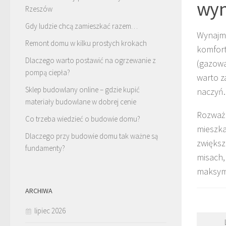
wy
Rzeszów
Gdy ludzie chcą zamieszkać razem…
Wynajmu
Remont domu w kilku prostych krokach
komfort
Dlaczego warto postawić na ogrzewanie z
(gazowa
pompą ciepła?
warto 
Sklep budowlany online – gdzie kupić
naczyń.
materiały budowlane w dobrej cenie
Rozważ 
Co trzeba wiedzieć o budowie domu?
mieszka
Dlaczego przy budowie domu tak ważne są
zwiększ
fundamenty?
misach,
maksyma
ARCHIWA
lipiec 2026