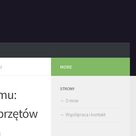
U
MORE
STRONY
mu:
O mnie
sprzętów
Współpraca i kontakt
m