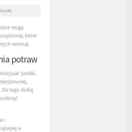
ekąsek.
 które mogą
urządzenia, które
nych recenzji.
nia potraw
otowywać posiłki.
 nierdzewnej,
 Do tego dodaj
 uniknąć
e i
 najlepiej w