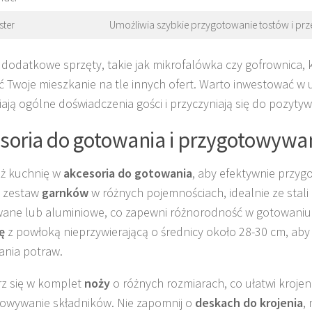
ster
Umożliwia szybkie przygotowanie tostów i prz
dodatkowe sprzęty, takie jak mikrofalówka czy gofrownica,
ć Twoje mieszkanie na tle innych ofert. Warto inwestować w 
ają ogólne doświadczenia gości i przyczyniają się do pozytyw
soria do gotowania i przygotowywa
ż kuchnię w
akcesoria do gotowania
, aby efektywnie przyg
z zestaw
garnków
w różnych pojemnościach, idealnie ze stali
ane lub aluminiowe, co zapewni różnorodność w gotowaniu.
ę
z powłoką nieprzywierającą o średnicy około 28-30 cm, aby
ania potraw.
z się w komplet
noży
o różnych rozmiarach, co ułatwi krojeni
owywanie składników. Nie zapomnij o
deskach do krojenia
,