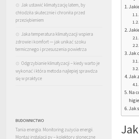
Jak ustawić klimatyzację latem, by
Jaki
chłodziła skutecznie i chroniła przed
przeziębieniem
Jaki
Jaka temperatura klimatyzacji wspiera
zdrowie i komfort — jak unikać szoku
termicznego i przesuszenia powietrza
Jak 
Odgrzybianie klimatyzacji – kiedy warto je
wykonać i która metoda najlepiej sprawdza
Jak 
się w praktyce
Na c
higi
Jak 
BUDOWNICTWO
Jak
Tania energia. Monitoring zużycia energii.
Montaż instalacji pv – kolektory słoneczne