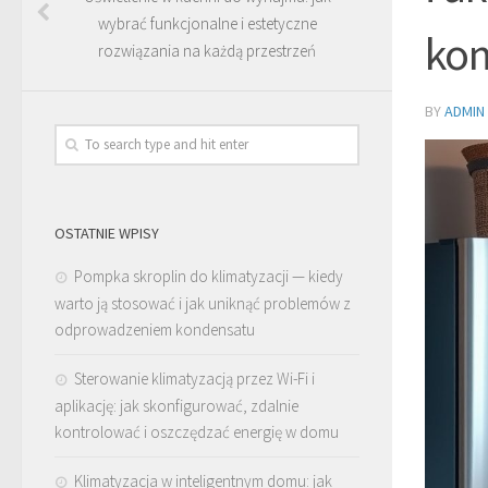
wybrać funkcjonalne i estetyczne
ko
rozwiązania na każdą przestrzeń
BY
ADMIN
OSTATNIE WPISY
Pompka skroplin do klimatyzacji — kiedy
warto ją stosować i jak uniknąć problemów z
odprowadzeniem kondensatu
Sterowanie klimatyzacją przez Wi-Fi i
aplikację: jak skonfigurować, zdalnie
kontrolować i oszczędzać energię w domu
Klimatyzacja w inteligentnym domu: jak