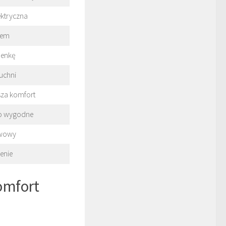
ektryczna
iem
henkę
kuchni
sza komfort
zo wygodne
ewowy
enie
omfort