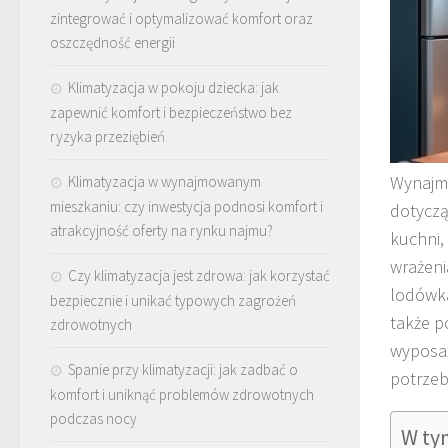
zintegrować i optymalizować komfort oraz
oszczędność energii
Klimatyzacja w pokoju dziecka: jak
zapewnić komfort i bezpieczeństwo bez
ryzyka przeziębień
Wynajmo
Klimatyzacja w wynajmowanym
mieszkaniu: czy inwestycja podnosi komfort i
dotyczą
atrakcyjność oferty na rynku najmu?
kuchni,
wrażeni
Czy klimatyzacja jest zdrowa: jak korzystać
lodówka
bezpiecznie i unikać typowych zagrożeń
także p
zdrowotnych
wyposaż
Spanie przy klimatyzacji: jak zadbać o
potrzeb
komfort i uniknąć problemów zdrowotnych
podczas nocy
W ty