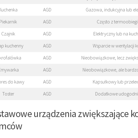
Kuchenka
AGD
Gazowa, indukcyjna lub el
Piekarnik
AGD
Często z termoobieg
Czajnik
AGD
Elektryczny lub na kuc
ap kuchenny
AGD
Wsparcie w wentylacji 
krofalówka
AGD
Nieobowiązkowe, lecz zwięk
Zmywarka
AGD
Nieobowiązkowe, ale bard
pres do kawy
AGD
Kapsułkowy lub przel
Toster
AGD
Dodatkowe udogodni
tawowe urządzenia zwiększające k
emców