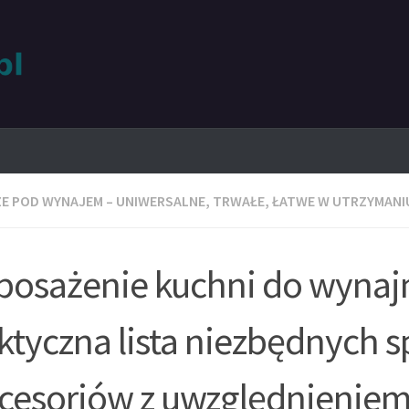
E POD WYNAJEM – UNIWERSALNE, TRWAŁE, ŁATWE W UTRZYMANI
osażenie kuchni do wynaj
ktyczna lista niezbędnych 
kcesoriów z uwzględnienie