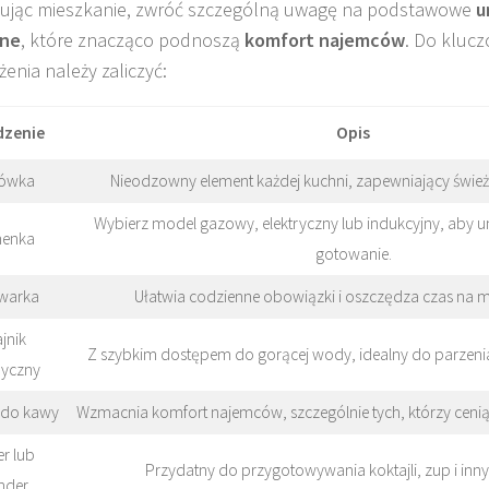
ując mieszkanie, zwróć szczególną uwagę na podstawowe
u
ne
, które znacząco podnoszą
komfort najemców
. Do kluc
enia należy zaliczyć:
dzenie
Opis
ówka
Nieodzowny element każdej kuchni, zapewniający świe
Wybierz model gazowy, elektryczny lub indukcyjny, aby 
henka
gotowanie.
warka
Ułatwia codzienne obowiązki i oszczędza czas na m
jnik
Z szybkim dostępem do gorącej wody, idealny do parzenia
ryczny
 do kawy
Wzmacnia komfort najemców, szczególnie tych, którzy cenią 
er lub
Przydatny do przygotowywania koktajli, zup i inn
nder