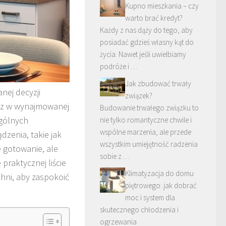
Kupno mieszkania – czy
warto brać kredyt?
Każdy z nas dąży do tego, aby
posiadać gdzieś własny kąt do
życia. Nawet jeśli uwielbiamy
podróże i …
Jak zbudować trwały
ej decyzji
związek?
cisz w wynajmowanej
Budowanie trwałego związku to
gólnych
nie tylko romantyczne chwile i
wspólne marzenia, ale przede
dzenia, takie jak
wszystkim umiejętność radzenia
 gotowanie, ale
sobie z …
praktycznej liście
Klimatyzacja do domu
hni, aby zaspokoić
piętrowego: jak dobrać
moc i system dla
skutecznego chłodzenia i
ogrzewania