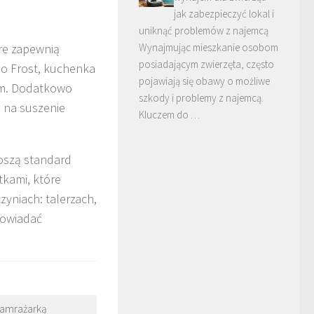
jak zabezpieczyć lokal i
uniknąć problemów z najemcą
óre zapewnią
Wynajmując mieszkanie osobom
posiadającym zwierzęta, często
o Frost, kuchenka
pojawiają się obawy o możliwe
iem. Dodatkowo
szkody i problemy z najemcą.
 na suszenie
Kluczem do …
oszą standard
tkami, które
yniach: talerzach,
powiadać
i zamrażarką