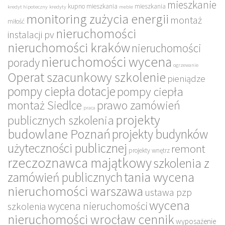
mieszkanie
kupno mieszkania
mieszkania
kredyt hipoteczny
kredyty
meble
monitoring zużycia energii
montaż
miłość
nieruchomości
instalacji pv
nieruchomości kraków
nieruchomości
nieruchomości wycena
porady
ogrzewanie
Operat szacunkowy szkolenie
pieniądze
pompy ciepła dotacje
pompy ciepła
montaż Siedlce
prawo zamówień
praca
projekty
publicznych szkolenia
budowlane Poznań
projekty budynków
użyteczności publicznej
remont
projekty wnętrz
rzeczoznawca majątkowy
szkolenia z
tania wycena
zamówień publicznych
nieruchomości warszawa
ustawa pzp
wycena
wycena nieruchomości
szkolenia
nieruchomości wrocław cennik
wyposażenie