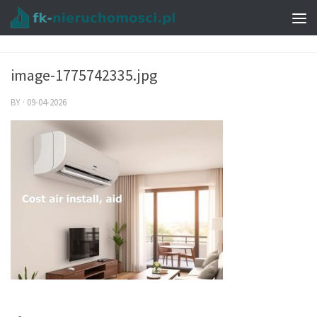
image-1775742335.jpg
BY
·
09-04-2026