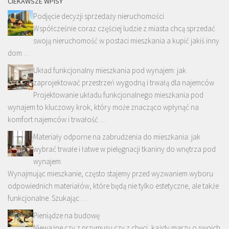
CIEKAWSZE WPISY
Podjęcie decyzji sprzedaży nieruchomości
Współcześnie coraz częściej ludzie z miasta chcą sprzedać
swoją nieruchomość w postaci mieszkania a kupić jakiś inny
dom …
Układ funkcjonalny mieszkania pod wynajem: jak
zaprojektować przestrzeń wygodną i trwałą dla najemców
Projektowanie układu funkcjonalnego mieszkania pod
wynajem to kluczowy krok, który może znacząco wpłynąć na
komfort najemców i trwałość …
Materiały odporne na zabrudzenia do mieszkania: jak
wybrać trwałe i łatwe w pielęgnacji tkaniny do wnętrza pod
wynajem
Wynajmując mieszkanie, często stajemy przed wyzwaniem wyboru
odpowiednich materiałów, które będą nie tylko estetyczne, ale także
funkcjonalne. Szukając …
Pieniądze na budowę
Nieważne czy z przymusu czy z chęci, każdy marzy o swoich