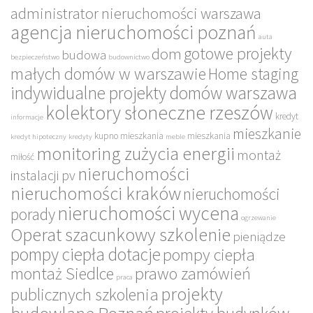
administrator nieruchomości warszawa
agencja nieruchomości poznań
auta
gotowe projekty
dom
budowa
bezpieczeństwo
budownictwo
małych domów w warszawie
Home staging
indywidualne projekty domów warszawa
kolektory słoneczne rzeszów
kredyt
informacje
mieszkanie
kupno mieszkania
mieszkania
kredyt hipoteczny
kredyty
meble
monitoring zużycia energii
montaż
miłość
nieruchomości
instalacji pv
nieruchomości kraków
nieruchomości
nieruchomości wycena
porady
ogrzewanie
Operat szacunkowy szkolenie
pieniądze
pompy ciepła dotacje
pompy ciepła
montaż Siedlce
prawo zamówień
praca
projekty
publicznych szkolenia