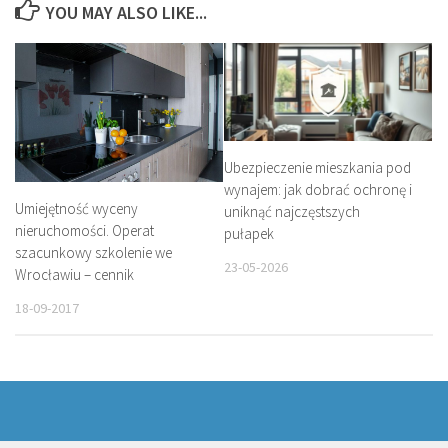
YOU MAY ALSO LIKE...
Ubezpieczenie mieszkania pod
wynajem: jak dobrać ochronę i
Umiejętność wyceny
uniknąć najczęstszych
nieruchomości. Operat
pułapek
szacunkowy szkolenie we
23-05-2026
Wrocławiu – cennik
18-09-2017