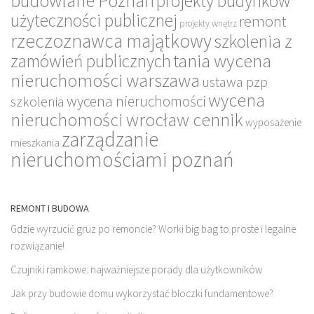
budowlane Poznań
projekty budynków
użyteczności publicznej
remont
projekty wnętrz
rzeczoznawca majątkowy
szkolenia z
tania wycena
zamówień publicznych
nieruchomości warszawa
ustawa pzp
wycena
wycena nieruchomości
szkolenia
nieruchomości wrocław cennik
wyposażenie
zarządzanie
mieszkania
nieruchomościami poznań
REMONT I BUDOWA
Gdzie wyrzucić gruz po remoncie? Worki big bag to proste i legalne
rozwiązanie!
Czujniki ramkowe: najważniejsze porady dla użytkowników
Jak przy budowie domu wykorzystać bloczki fundamentowe?