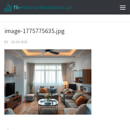
image-1775775635.jpg
BY
·
10-04-2026