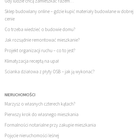
Gdy ludzie chcą zamieszkać razem…
Sklep budowlany online – gdzie kupić materiały budowlane w dobrej
cenie
Co trzeba wiedzieć o budowie domu?
Jak rozsądnie remontować mieszkanie?
Projekt organizacji ruchu – co to jest?
Klimatyzacja receptą na upał
Ścianka działowa z płyty OSB – jak ją wykonać?
NIERUCHOMOŚCI
Marzysz o własnych czterech kątach?
Pierwszy krok do własnego mieszkania
Formalności notarialne przy zakupie mieszkania
Pojęcie nieruchomości leśnej