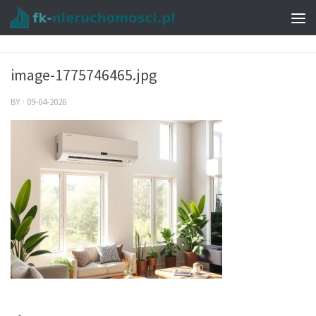
image-1775746465.jpg
BY
·
09-04-2026