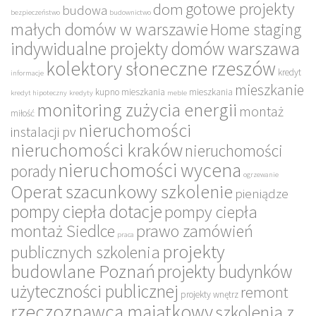
gotowe projekty
dom
budowa
bezpieczeństwo
budownictwo
małych domów w warszawie
Home staging
indywidualne projekty domów warszawa
kolektory słoneczne rzeszów
kredyt
informacje
mieszkanie
kupno mieszkania
mieszkania
kredyt hipoteczny
kredyty
meble
monitoring zużycia energii
montaż
miłość
nieruchomości
instalacji pv
nieruchomości kraków
nieruchomości
nieruchomości wycena
porady
ogrzewanie
Operat szacunkowy szkolenie
pieniądze
pompy ciepła dotacje
pompy ciepła
montaż Siedlce
prawo zamówień
praca
projekty
publicznych szkolenia
budowlane Poznań
projekty budynków
użyteczności publicznej
remont
projekty wnętrz
rzeczoznawca majątkowy
szkolenia z