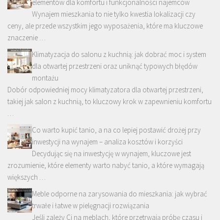
elementów dla komfortu i funkcjonalności najemców
Wynajem mieszkania to nie tylko kwestia lokalizacji czy
ceny, ale przede wszystkim jego wyposażenia, które ma kluczowe
znaczenie …
Klimatyzacja do salonu z kuchnią: jak dobrać moc i system
dla otwartej przestrzeni oraz uniknąć typowych błędów
montażu
Dobór odpowiedniej mocy klimatyzatora dla otwartej przestrzeni,
takiej jak salon z kuchnią, to kluczowy krok w zapewnieniu komfortu
…
Co warto kupić tanio, a na co lepiej postawić drożej przy
inwestycji na wynajem – analiza kosztów i korzyści
Decydując się na inwestycję w wynajem, kluczowe jest
zrozumienie, które elementy warto nabyć tanio, a które wymagają
większych …
Meble odporne na zarysowania do mieszkania: jak wybrać
trwałe i łatwe w pielęgnacji rozwiązania
Jeśli zależy Ci na meblach, które przetrwają próbę czasu i