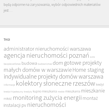
będą odporne na zarysowania, wybór odpowiednich materiałów
jest …
TAGI
administrator nieruchomości warszawa
agencja nieruchomości poznań
auta
gotowe projekty
dom
budowa
bezpieczeństwo
budownictwo
małych domów w warszawie
Home staging
indywidualne projekty domów warszawa
kolektory słoneczne rzeszów
kredyt
informacje
mieszkanie
kupno mieszkania
mieszkania
kredyt hipoteczny
kredyty
meble
monitoring zużycia energii
montaż
miłość
nieruchomości
instalacji pv