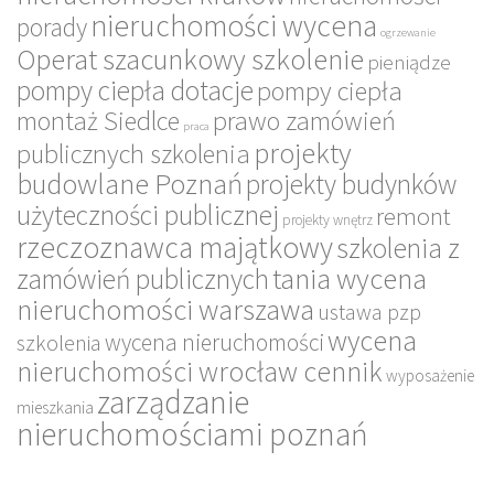
nieruchomości wycena
porady
ogrzewanie
Operat szacunkowy szkolenie
pieniądze
pompy ciepła dotacje
pompy ciepła
montaż Siedlce
prawo zamówień
praca
projekty
publicznych szkolenia
budowlane Poznań
projekty budynków
użyteczności publicznej
remont
projekty wnętrz
rzeczoznawca majątkowy
szkolenia z
tania wycena
zamówień publicznych
nieruchomości warszawa
ustawa pzp
wycena
wycena nieruchomości
szkolenia
nieruchomości wrocław cennik
wyposażenie
zarządzanie
mieszkania
nieruchomościami poznań