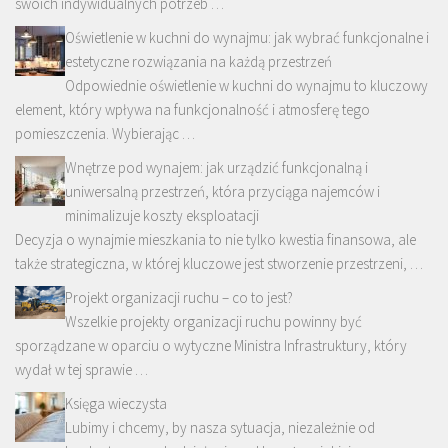
swoich indywidualnych potrzeb …
Oświetlenie w kuchni do wynajmu: jak wybrać funkcjonalne i
estetyczne rozwiązania na każdą przestrzeń
Odpowiednie oświetlenie w kuchni do wynajmu to kluczowy
element, który wpływa na funkcjonalność i atmosferę tego
pomieszczenia. Wybierając …
Wnętrze pod wynajem: jak urządzić funkcjonalną i
uniwersalną przestrzeń, która przyciąga najemców i
minimalizuje koszty eksploatacji
Decyzja o wynajmie mieszkania to nie tylko kwestia finansowa, ale
także strategiczna, w której kluczowe jest stworzenie przestrzeni, …
Projekt organizacji ruchu – co to jest?
Wszelkie projekty organizacji ruchu powinny być
sporządzane w oparciu o wytyczne Ministra Infrastruktury, który
wydał w tej sprawie …
Księga wieczysta
Lubimy i chcemy, by nasza sytuacja, niezależnie od