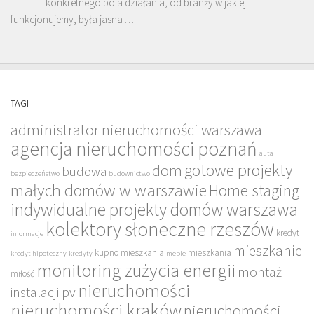
konkretnego pola działania, od branży w jakiej
funkcjonujemy, była jasna …
TAGI
administrator nieruchomości warszawa
agencja nieruchomości poznań
auta
gotowe projekty
dom
budowa
bezpieczeństwo
budownictwo
małych domów w warszawie
Home staging
indywidualne projekty domów warszawa
kolektory słoneczne rzeszów
kredyt
informacje
mieszkanie
kupno mieszkania
mieszkania
kredyt hipoteczny
kredyty
meble
monitoring zużycia energii
montaż
miłość
nieruchomości
instalacji pv
nieruchomości kraków
nieruchomości