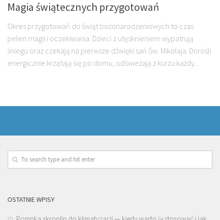
Magia świątecznych przygotowań
Okres przygotowań do świąt bożonarodzeniowych to czas
pełen magii i oczekiwania. Dzieci z utęsknieniem wypatrują
śniegu oraz czekają na pierwsze dźwięki sań Św. Mikołaja. Dorośli
energicznie krzątają się po domu, odświeżają z kurzu każdy...
OSTATNIE WPISY
Pompka skroplin do klimatyzacji — kiedy warto ją stosować i jak