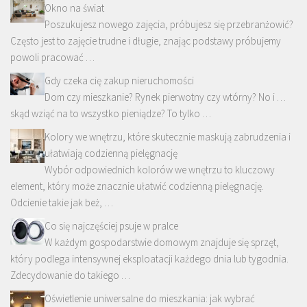
Okno na świat
Poszukujesz nowego zajęcia, próbujesz się przebranżowić?
Często jest to zajęcie trudne i długie, znając podstawy próbujemy
powoli pracować …
Gdy czeka cię zakup nieruchomości
Dom czy mieszkanie? Rynek pierwotny czy wtórny? No i …
skąd wziąć na to wszystko pieniądze? To tylko …
Kolory we wnętrzu, które skutecznie maskują zabrudzenia i
ułatwiają codzienną pielęgnację
Wybór odpowiednich kolorów we wnętrzu to kluczowy
element, który może znacznie ułatwić codzienną pielęgnację.
Odcienie takie jak beż, …
Co się najczęściej psuje w pralce
W każdym gospodarstwie domowym znajduje się sprzęt,
który podlega intensywnej eksploatacji każdego dnia lub tygodnia.
Zdecydowanie do takiego …
Oświetlenie uniwersalne do mieszkania: jak wybrać