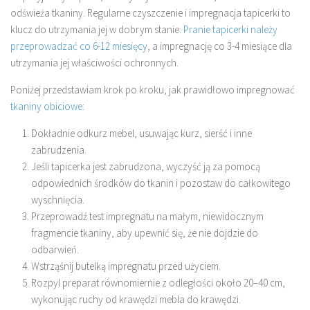
odświeża tkaniny. Regularne czyszczenie i impregnacja tapicerki to
klucz do utrzymania jej w dobrym stanie.
Pranie tapicerki należy
przeprowadzać co 6-12 miesięcy
, a impregnację co 3-4 miesiące dla
utrzymania jej właściwości ochronnych.
Poniżej przedstawiam krok po kroku, jak prawidłowo impregnować
tkaniny obiciowe
:
Dokładnie odkurz mebel, usuwając kurz, sierść i inne
zabrudzenia.
Jeśli tapicerka jest zabrudzona, wyczyść ją za pomocą
odpowiednich środków do tkanin i pozostaw do całkowitego
wyschnięcia.
Przeprowadź test impregnatu na małym, niewidocznym
fragmencie tkaniny, aby upewnić się, że nie dojdzie do
odbarwień.
Wstrząśnij butelką impregnatu przed użyciem.
Rozpyl preparat równomiernie z odległości około 20–40 cm,
wykonując ruchy od krawędzi mebla do krawędzi.