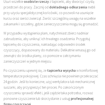
Usuń wszelkie
osobiste rzeczy
z tapicerki, aby stworzyć czystą
przestrzeń do pracy. Zacznij od
dokładnego odkurzenia
mebli
przy użyciu specjalistycznej końcówki, co pozwoli na usunięcie
kurzu oraz sierści zwierząt. Zwróć szczególną uwagę na wszelkie
zakamarki i szczeliny, gdzie zanieczyszczenia mogą się gromadzić.
W przypadku wystąpienia plam, natychmiast zbierz nadmiar
zabrudzenia, aby uniknąć ich trwałego osadzenia. Przygotuj
tapicerkę do czyszczenia, nakładając odpowiedni środek
czyszczący, dopasowany do materiału. Delikatnie wmasuj go od
zewnątrz do środka plamy, co pomoże w zatrzymaniu
zanieczyszczeń w jednym miejscu.
Po czyszczeniu upewnij się, że
tapicerka wysycha
w komfortowej
temperaturze pokojowej. Czas schnięcia nie powinien przekraczać
24 godzin. Jeśli to konieczne, użyj wentylatora lub mechanicznej
suszarki, aby przyspieszyć ten proces. Po zakończonym
czyszczeniu sprawdź efekt i, jeśli zajdzie taka potrzeba, rozważ
ponowne czyszczenie lub skorzystanie z usług
profesjonalnej
firmy czyszczącej
.