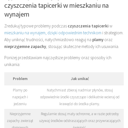
czyszczenia tapicerki w mieszkaniu na
wynajem
Zredukuj typowe problemy podczas
czyszczenia tapicerki
w
mieszkaniu na wynajem, dzięki odpowiednim technikom
i strategiom.
Aby uniknąć trudności, natychmiastowo reaguj na
plamy
oraz
nieprzyjemne zapachy
, stosując skuteczne metody ich usuwania.
Poniżej przedstawiam najczęstsze problemy oraz sposoby ich
unikania:
Problem
Jak unikać
Plamy po
Natychmiast zbieraj nadmiar płynów, stosuj
napojach i
odpowiednie środki czyszczące i delikatnie wcieraj od
jedzeniu
krawędzi do środka plamy.
Nieprzyjemne
Regularnie stosuj maty ochronne, a w razie potrzeby
zapachy zwierząt
używaj środków odstraszających oraz przywracających
domowych
świeżość.