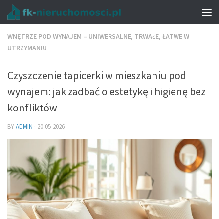
WNĘTRZE POD WYNAJEM – UNIWERSALNE, TRWAŁE, ŁATWE W
UTRZYMANIU
Czyszczenie tapicerki w mieszkaniu pod
wynajem: jak zadbać o estetykę i higienę bez
konfliktów
BY
ADMIN
·
20-05-2026