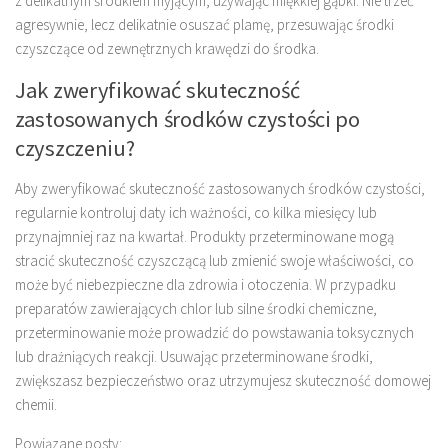
z delikatnym środkiem myjącym, używając miękkiej gąbki. Nie trzeć
agresywnie, lecz delikatnie osuszać plamę, przesuwając środki
czyszczące od zewnętrznych krawędzi do środka.
Jak zweryfikować skuteczność
zastosowanych środków czystości po
czyszczeniu?
Aby zweryfikować skuteczność zastosowanych środków czystości,
regularnie kontroluj daty ich ważności, co kilka miesięcy lub
przynajmniej raz na kwartał. Produkty przeterminowane mogą
stracić skuteczność czyszczącą lub zmienić swoje właściwości, co
może być niebezpieczne dla zdrowia i otoczenia. W przypadku
preparatów zawierających chlor lub silne środki chemiczne,
przeterminowanie może prowadzić do powstawania toksycznych
lub drażniących reakcji. Usuwając przeterminowane środki,
zwiększasz bezpieczeństwo oraz utrzymujesz skuteczność domowej
chemii.
Powiązane posty: