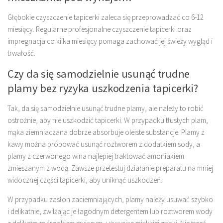
Głębokie czyszczenie tapicerki zaleca się przeprowadzać co 6-12
miesięcy. Regularne profesjonalne czyszczenie tapicerki oraz
impregnacja co kilka miesięcy pomaga zachować jej świeży wygląd i
trwałość.
Czy da się samodzielnie usunąć trudne
plamy bez ryzyka uszkodzenia tapicerki?
Tak, da się samodzielnie usunąć trudne plamy, ale należy to robić
ostrożnie, aby nie uszkodzić tapicerki. W przypadku tłustych plam,
mąka ziemniaczana dobrze absorbuje oleiste substancje. Plamy z
kawy można próbować usunąć roztworem z dodatkiem sody, a
plamy z czerwonego wina najlepiej traktować amoniakiem
zmieszanym z wodą. Zawsze przetestuj działanie preparatu na mniej
widocznej części tapicerki, aby uniknąć uszkodzeń.
W przypadku zasłon zaciemniających, plamy należy usuwać szybko
i delikatnie, zwilżając je łagodnym detergentem lub roztworem wody