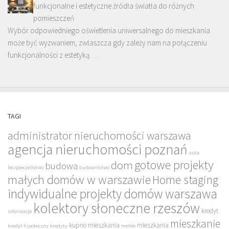
funkcjonalne i estetyczne źródła światła do różnych
pomieszczeń
Wybór odpowiedniego oświetlenia uniwersalnego do mieszkania
może być wyzwaniem, zwłaszcza gdy zależy nam na połączeniu
funkcjonalności z estetyką. …
TAGI
administrator nieruchomości warszawa
agencja nieruchomości poznań
auta
gotowe projekty
dom
budowa
bezpieczeństwo
budownictwo
małych domów w warszawie
Home staging
indywidualne projekty domów warszawa
kolektory słoneczne rzeszów
kredyt
informacje
mieszkanie
kupno mieszkania
mieszkania
kredyt hipoteczny
kredyty
meble