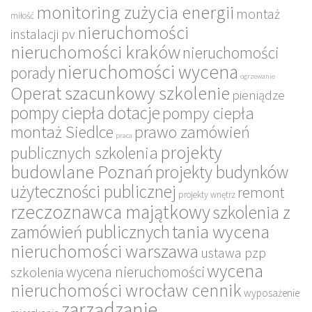
monitoring zużycia energii
montaż
miłość
nieruchomości
instalacji pv
nieruchomości kraków
nieruchomości
nieruchomości wycena
porady
ogrzewanie
Operat szacunkowy szkolenie
pieniądze
pompy ciepła dotacje
pompy ciepła
montaż Siedlce
prawo zamówień
praca
projekty
publicznych szkolenia
budowlane Poznań
projekty budynków
użyteczności publicznej
remont
projekty wnętrz
rzeczoznawca majątkowy
szkolenia z
tania wycena
zamówień publicznych
nieruchomości warszawa
ustawa pzp
wycena
wycena nieruchomości
szkolenia
nieruchomości wrocław cennik
wyposażenie
zarządzanie