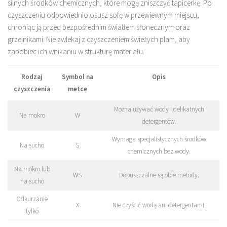
silnych środków chemicznych, które mogą zniszczyć tapicerkę. Po
czyszczeniu odpowiednio osusz sofę w przewiewnym miejscu,
chroniąc ją przed bezpośrednim światłem słonecznym oraz
grzejnikami. Nie zwlekaj z czyszczeniem świeżych plam, aby
zapobiec ich wnikaniu w strukturę materiału.
Rodzaj
Symbol na
Opis
czyszczenia
metce
Można używać wody i delikatnych
Na mokro
W
detergentów.
Wymaga specjalistycznych środków
Na sucho
S
chemicznych bez wody.
Na mokro lub
WS
Dopuszczalne są obie metody.
na sucho
Odkurzanie
X
Nie czyścić wodą ani detergentami.
tylko