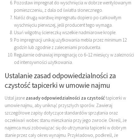
Pozostaw impregnat do wyschnięcia w dobrze wentylowanym
pomieszczeniu, z dala od światła słonecznego.
Nałóż drugą warstwę impregnatu dopiero po całkowitym
wyschnięciu pierwszej, jeśli producent tego wymaga.
Usuń wilgotną ściereczką wszelkie nadmiarowe krople.
Po impregnacji unikaj użytkowania mebla przez minimum 12
godzin lub zgodnie z zaleceniami producenta.
Regularnie odnawiaj impregnację co 6–12 miesięcy w zależności
od intensywności użytkowania.
Ustalanie zasad odpowiedzialności za
czystość tapicerki w umowie najmu
Ustal jasne
zasady odpowiedzialności za czystość
tapicerki w
umowie najmu, aby uniknąć przyszłych sporów. Zawieraj
szczegółowe zapisy dotyczące standardów sprzątania oraz
oczekiwań wobec stanu mieszkania przy jego zwrocie. Określ, że
najemca musi zobowiązać się do utrzymania tapicerki w dobrym
stanie przez cały okres wynajmu. Przykładowo, podkreśl, że