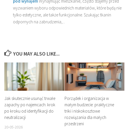
pod wynajem
Wynajmując mieszkanie, często stajemy przed
wyzwaniem wyboru odpowiednich materiałów, które będą nie
tylko estetyczne, ale także funkcjonalne. Szukając tkanin
odpornych na zabrudzenia,...
YOU MAY ALSO LIKE...
Jak skutecznie usunąć trwałe
Porządek i organizacja w
zapachy po najemcach: krok
małym budżecie: praktyczne
po kroku od identyfikacji do
triki i niskokosztowe
neutralizacji
rozwiązania dla małych
przestrzeni
20-05-2026