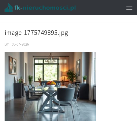
image-1775749895.jpg
BY
·
09-04-2026