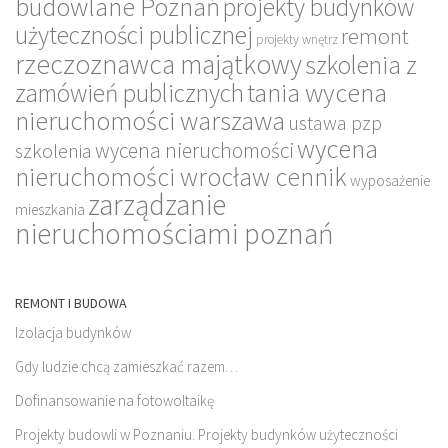
budowlane Poznań
projekty budynków
użyteczności publicznej
remont
projekty wnętrz
rzeczoznawca majątkowy
szkolenia z
tania wycena
zamówień publicznych
nieruchomości warszawa
ustawa pzp
wycena
wycena nieruchomości
szkolenia
nieruchomości wrocław cennik
wyposażenie
zarządzanie
mieszkania
nieruchomościami poznań
REMONT I BUDOWA
Izolacja budynków
Gdy ludzie chcą zamieszkać razem…
Dofinansowanie na fotowoltaikę
Projekty budowli w Poznaniu. Projekty budynków użyteczności