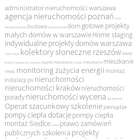
administrator nieruchomości warszawa
agencja nieruchomości poznań
auta
gotowe projekty
dom
budowa
bezpieczeństwo
budownictwo
małych domów w warszawie
Home staging
indywidualne projekty domów warszawa
kolektory słoneczne rzeszów
kredyt
informacje
mieszkanie
kupno mieszkania
mieszkania
kredyt hipoteczny
kredyty
meble
monitoring zużycia energii
montaż
miłość
nieruchomości
instalacji pv
nieruchomości kraków
nieruchomości
nieruchomości wycena
porady
ogrzewanie
Operat szacunkowy szkolenie
pieniądze
pompy ciepła dotacje
pompy ciepła
montaż Siedlce
prawo zamówień
praca
projekty
publicznych szkolenia