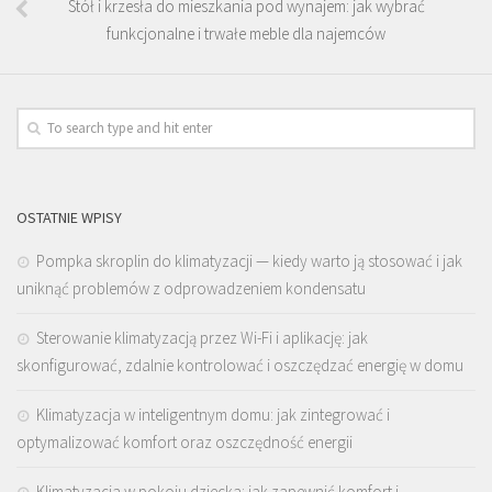
Stół i krzesła do mieszkania pod wynajem: jak wybrać
funkcjonalne i trwałe meble dla najemców
OSTATNIE WPISY
Pompka skroplin do klimatyzacji — kiedy warto ją stosować i jak
uniknąć problemów z odprowadzeniem kondensatu
Sterowanie klimatyzacją przez Wi-Fi i aplikację: jak
skonfigurować, zdalnie kontrolować i oszczędzać energię w domu
Klimatyzacja w inteligentnym domu: jak zintegrować i
optymalizować komfort oraz oszczędność energii
Klimatyzacja w pokoju dziecka: jak zapewnić komfort i