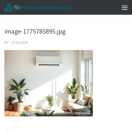
image-1775785895.jpg
BY
·
10-04-2026