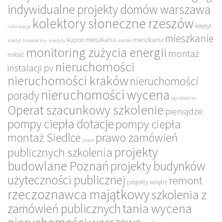
indywidualne projekty domów warszawa
kolektory słoneczne rzeszów
kredyt
informacje
mieszkanie
kupno mieszkania
mieszkania
kredyt hipoteczny
kredyty
meble
monitoring zużycia energii
montaż
miłość
nieruchomości
instalacji pv
nieruchomości kraków
nieruchomości
nieruchomości wycena
porady
ogrzewanie
Operat szacunkowy szkolenie
pieniądze
pompy ciepła dotacje
pompy ciepła
montaż Siedlce
prawo zamówień
praca
projekty
publicznych szkolenia
budowlane Poznań
projekty budynków
użyteczności publicznej
remont
projekty wnętrz
rzeczoznawca majątkowy
szkolenia z
tania wycena
zamówień publicznych