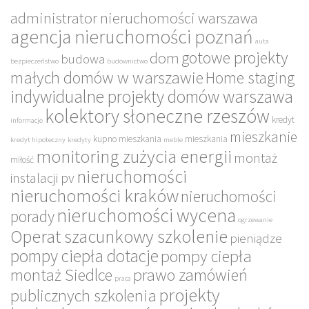
administrator nieruchomości warszawa
agencja nieruchomości poznań
auta
gotowe projekty
dom
budowa
bezpieczeństwo
budownictwo
małych domów w warszawie
Home staging
indywidualne projekty domów warszawa
kolektory słoneczne rzeszów
kredyt
informacje
mieszkanie
kupno mieszkania
mieszkania
kredyt hipoteczny
kredyty
meble
monitoring zużycia energii
montaż
miłość
nieruchomości
instalacji pv
nieruchomości kraków
nieruchomości
nieruchomości wycena
porady
ogrzewanie
Operat szacunkowy szkolenie
pieniądze
pompy ciepła dotacje
pompy ciepła
montaż Siedlce
prawo zamówień
praca
projekty
publicznych szkolenia