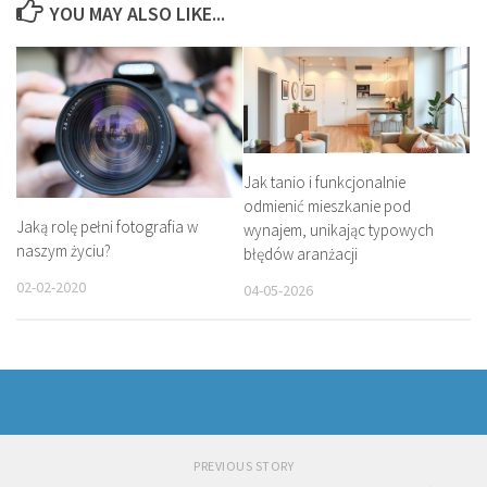
YOU MAY ALSO LIKE...
Jak tanio i funkcjonalnie
odmienić mieszkanie pod
Jaką rolę pełni fotografia w
wynajem, unikając typowych
naszym życiu?
błędów aranżacji
02-02-2020
04-05-2026
PREVIOUS STORY