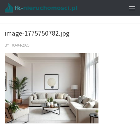
image-1775750782.jpg
BY
·
09-04-2026