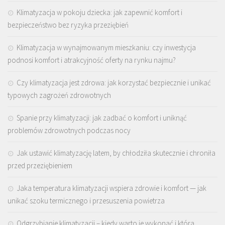
Klimatyzacja w pokoju dziecka: jak zapewnić komfort i
bezpieczeństwo bez ryzyka przeziębień
Klimatyzacja w wynajmowanym mieszkaniu: czy inwestycja
podnosi komfort i atrakcyjność oferty na rynku najmu?
Czy klimatyzacja jest zdrowa: jak korzystać bezpiecznie i unikać
typowych zagrożeń zdrowotnych
Spanie przy klimatyzacji: jak zadbać o komfort i uniknąć
problemów zdrowotnych podczas nocy
Jak ustawić klimatyzację latem, by chłodziła skutecznie i chroniła
przed przeziębieniem
Jaka temperatura klimatyzacji wspiera zdrowie i komfort — jak
unikać szoku termicznego i przesuszenia powietrza
Odgrzybianie klimatyzacji – kiedy warto je wykonać i która