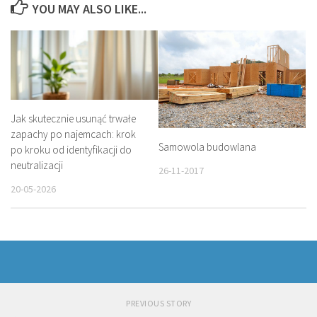
YOU MAY ALSO LIKE...
Jak skutecznie usunąć trwałe
zapachy po najemcach: krok
Samowola budowlana
po kroku od identyfikacji do
neutralizacji
26-11-2017
20-05-2026
PREVIOUS STORY