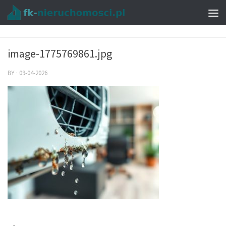
image-1775769861.jpg
BY
·
09-04-2026