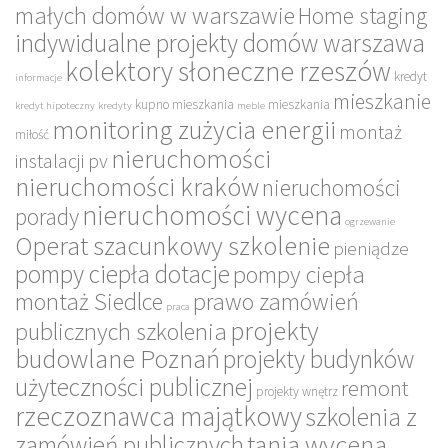
małych domów w warszawie
Home staging
indywidualne projekty domów warszawa
kolektory słoneczne rzeszów
kredyt
informacje
mieszkanie
kupno mieszkania
mieszkania
kredyt hipoteczny
kredyty
meble
monitoring zużycia energii
montaż
miłość
nieruchomości
instalacji pv
nieruchomości kraków
nieruchomości
nieruchomości wycena
porady
ogrzewanie
Operat szacunkowy szkolenie
pieniądze
pompy ciepła dotacje
pompy ciepła
montaż Siedlce
prawo zamówień
praca
projekty
publicznych szkolenia
budowlane Poznań
projekty budynków
użyteczności publicznej
remont
projekty wnętrz
rzeczoznawca majątkowy
szkolenia z
tania wycena
zamówień publicznych