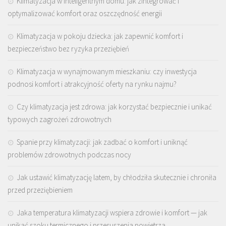
Klimatyzacja w inteligentnym domu: jak zintegrować i
optymalizować komfort oraz oszczędność energii
Klimatyzacja w pokoju dziecka: jak zapewnić komfort i
bezpieczeństwo bez ryzyka przeziębień
Klimatyzacja w wynajmowanym mieszkaniu: czy inwestycja
podnosi komfort i atrakcyjność oferty na rynku najmu?
Czy klimatyzacja jest zdrowa: jak korzystać bezpiecznie i unikać
typowych zagrożeń zdrowotnych
Spanie przy klimatyzacji: jak zadbać o komfort i uniknąć
problemów zdrowotnych podczas nocy
Jak ustawić klimatyzację latem, by chłodziła skutecznie i chroniła
przed przeziębieniem
Jaka temperatura klimatyzacji wspiera zdrowie i komfort — jak
unikać szoku termicznego i przesuszenia powietrza