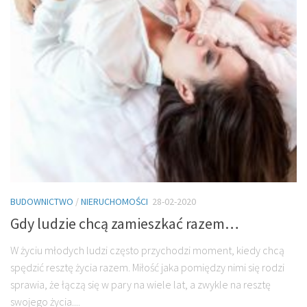
BUDOWNICTWO
/
NIERUCHOMOŚCI
28-02-2020
Gdy ludzie chcą zamieszkać razem…
W życiu młodych ludzi często przychodzi moment, kiedy chcą
spędzić resztę życia razem. Miłość jaka pomiędzy nimi się rodzi
sprawia, że łączą się w pary na wiele lat, a zwykle na resztę
swojego życia....