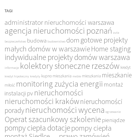
TAGI
administrator nieruchomości warszawa
agencja nieruchomości poznań
auta
gotowe projekty
dom
budowa
bezpieczeństwo
budownictwo
małych domów w warszawie
Home staging
indywidualne projekty domów warszawa
kolektory słoneczne rzeszów
kredyt
informacje
mieszkanie
kupno mieszkania
mieszkania
kredyt hipoteczny
kredyty
meble
monitoring zużycia energii
montaż
miłość
nieruchomości
instalacji pv
nieruchomości kraków
nieruchomości
nieruchomości wycena
porady
ogrzewanie
Operat szacunkowy szkolenie
pieniądze
pompy ciepła dotacje
pompy ciepła
montaż Siedlce
prawo zamówień