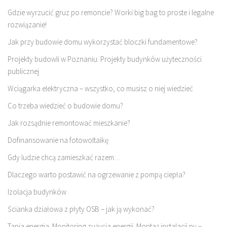
Gdzie wyrzucić gruz po remoncie? Worki big bag to proste i legalne
rozwiązanie!
Jak przy budowie domu wykorzystać bloczki fundamentowe?
Projekty budowli w Poznaniu. Projekty budynków użyteczności
publicznej
Wciągarka elektryczna – wszystko, co musisz o niej wiedzieć
Co trzeba wiedzieć o budowie domu?
Jak rozsądnie remontować mieszkanie?
Dofinansowanie na fotowoltaikę
Gdy ludzie chcą zamieszkać razem…
Dlaczego warto postawić na ogrzewanie z pompą ciepła?
Izolacja budynków
Ścianka działowa z płyty OSB – jak ją wykonać?
Tania energia. Monitoring zużycia energii. Montaż instalacji pv –