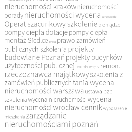
nieruchomości kraków
nieruchomości
nieruchomości wycena
porady
ogrzewanie
Operat szacunkowy szkolenie
pieniądze
pompy ciepła dotacje
pompy ciepła
montaż Siedlce
prawo zamówień
praca
projekty
publicznych szkolenia
budowlane Poznań
projekty budynków
użyteczności publicznej
remont
projekty wnętrz
rzeczoznawca majątkowy
szkolenia z
tania wycena
zamówień publicznych
nieruchomości warszawa
ustawa pzp
wycena
wycena nieruchomości
szkolenia
nieruchomości wrocław cennik
wyposażenie
zarządzanie
mieszkania
nieruchomościami poznań