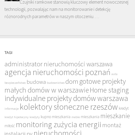
Czujniki ramkowe stanowią kluczowy element nowoczesnej
technologii, pozwalając nam na monitorowanie i detekcję
różnorodnych parametrów w naszym otoczeniu. …
TAGI
administrator nieruchomości warszawa
agencja nieruchomości poznań
auta
gotowe projekty
dom
budowa
bezpieczeństwo
budownictwo
małych domów w warszawie
Home staging
indywidualne projekty domów warszawa
kolektory słoneczne rzeszów
kredyt
informacje
mieszkanie
kupno mieszkania
mieszkania
kredyt hipoteczny
kredyty
meble
monitoring zużycia energii
montaż
miłość
nieruchomości
instalacji pv