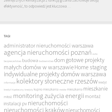
zewnętrznych klimatyzacja z funkcją grzania zachowuje swoją
efektywność, to odpowiedź jest kluczowa …
TAGI
administrator nieruchomości warszawa
agencja nieruchomości poznań
auta
gotowe projekty
dom
budowa
bezpieczeństwo
budownictwo
małych domów w warszawie
Home staging
indywidualne projekty domów warszawa
kolektory słoneczne rzeszów
kredyt
informacje
mieszkanie
kupno mieszkania
mieszkania
kredyt hipoteczny
kredyty
meble
monitoring zużycia energii
montaż
miłość
nieruchomości
instalacji pv
nieruchomości kraków
nieruchomości