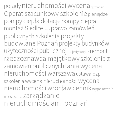
nieruchomości wycena
porady
ogrzewanie
Operat szacunkowy szkolenie
pieniądze
pompy ciepła dotacje
pompy ciepła
montaż Siedlce
prawo zamówień
praca
projekty
publicznych szkolenia
budowlane Poznań
projekty budynków
użyteczności publicznej
remont
projekty wnętrz
rzeczoznawca majątkowy
szkolenia z
tania wycena
zamówień publicznych
nieruchomości warszawa
ustawa pzp
wycena
wycena nieruchomości
szkolenia
nieruchomości wrocław cennik
wyposażenie
zarządzanie
mieszkania
nieruchomościami poznań