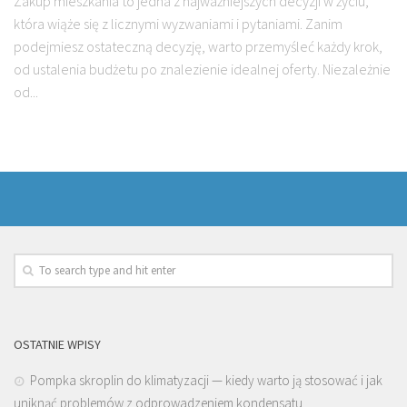
Zakup mieszkania to jedna z najważniejszych decyzji w życiu,
która wiąże się z licznymi wyzwaniami i pytaniami. Zanim
podejmiesz ostateczną decyzję, warto przemyśleć każdy krok,
od ustalenia budżetu po znalezienie idealnej oferty. Niezależnie
od...
OSTATNIE WPISY
Pompka skroplin do klimatyzacji — kiedy warto ją stosować i jak
uniknąć problemów z odprowadzeniem kondensatu