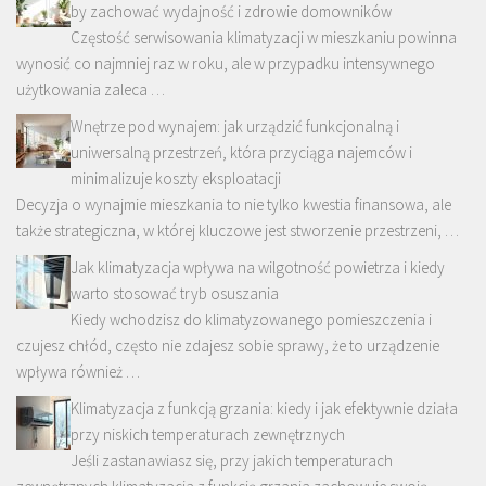
by zachować wydajność i zdrowie domowników
Częstość serwisowania klimatyzacji w mieszkaniu powinna
wynosić co najmniej raz w roku, ale w przypadku intensywnego
użytkowania zaleca …
Wnętrze pod wynajem: jak urządzić funkcjonalną i
uniwersalną przestrzeń, która przyciąga najemców i
minimalizuje koszty eksploatacji
Decyzja o wynajmie mieszkania to nie tylko kwestia finansowa, ale
także strategiczna, w której kluczowe jest stworzenie przestrzeni, …
Jak klimatyzacja wpływa na wilgotność powietrza i kiedy
warto stosować tryb osuszania
Kiedy wchodzisz do klimatyzowanego pomieszczenia i
czujesz chłód, często nie zdajesz sobie sprawy, że to urządzenie
wpływa również …
Klimatyzacja z funkcją grzania: kiedy i jak efektywnie działa
przy niskich temperaturach zewnętrznych
Jeśli zastanawiasz się, przy jakich temperaturach