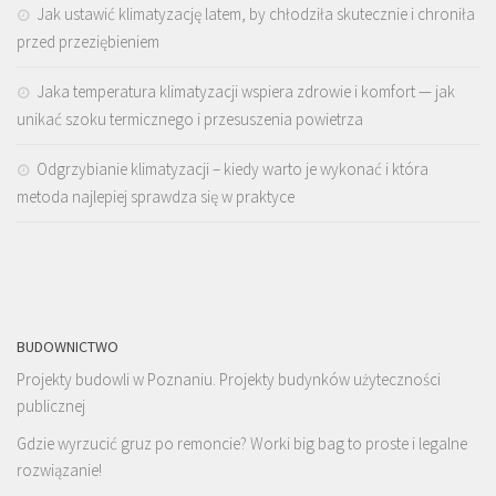
Jak ustawić klimatyzację latem, by chłodziła skutecznie i chroniła
przed przeziębieniem
Jaka temperatura klimatyzacji wspiera zdrowie i komfort — jak
unikać szoku termicznego i przesuszenia powietrza
Odgrzybianie klimatyzacji – kiedy warto je wykonać i która
metoda najlepiej sprawdza się w praktyce
BUDOWNICTWO
Projekty budowli w Poznaniu. Projekty budynków użyteczności
publicznej
Gdzie wyrzucić gruz po remoncie? Worki big bag to proste i legalne
rozwiązanie!