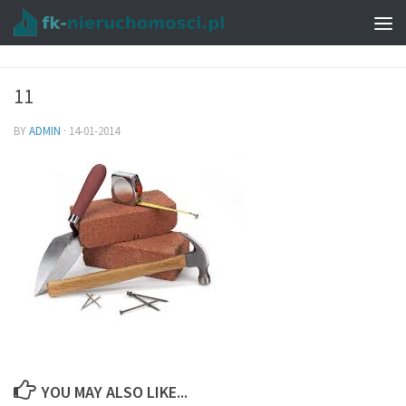
11
BY
ADMIN
·
14-01-2014
YOU MAY ALSO LIKE...