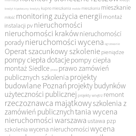
informacje
mieszkanie
kupno mieszkania
mieszkania
kredyt hipoteczny
kredyty
meble
monitoring zużycia energii
montaż
miłość
nieruchomości
instalacji pv
nieruchomości kraków
nieruchomości
nieruchomości wycena
porady
ogrzewanie
Operat szacunkowy szkolenie
pieniądze
pompy ciepła dotacje
pompy ciepła
montaż Siedlce
prawo zamówień
praca
projekty
publicznych szkolenia
budowlane Poznań
projekty budynków
użyteczności publicznej
remont
projekty wnętrz
rzeczoznawca majątkowy
szkolenia z
tania wycena
zamówień publicznych
nieruchomości warszawa
ustawa pzp
wycena
wycena nieruchomości
szkolenia