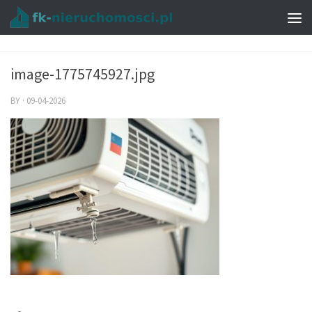
image-1775745927.jpg
BY
·
09-04-2026