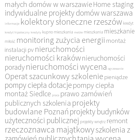
małych domów w warszawie
Home staging
indywidualne projekty domów warszawa
kolektory słoneczne rzeszów
kredyt
informacje
mieszkanie
kupno mieszkania
mieszkania
kredyt hipoteczny
kredyty
meble
monitoring zużycia energii
montaż
miłość
nieruchomości
instalacji pv
nieruchomości kraków
nieruchomości
nieruchomości wycena
porady
ogrzewanie
Operat szacunkowy szkolenie
pieniądze
pompy ciepła dotacje
pompy ciepła
montaż Siedlce
prawo zamówień
praca
projekty
publicznych szkolenia
budowlane Poznań
projekty budynków
użyteczności publicznej
remont
projekty wnętrz
rzeczoznawca majątkowy
szkolenia z
tania wycena
zamówień publicznych