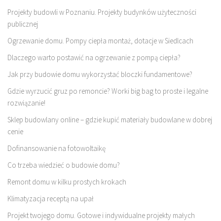
Projekty budowli w Poznaniu. Projekty budynków użyteczności
publicznej
Ogrzewanie domu. Pompy ciepła montaż, dotacje w Siedlcach
Dlaczego warto postawić na ogrzewanie z pompą ciepła?
Jak przy budowie domu wykorzystać bloczki fundamentowe?
Gdzie wyrzucić gruz po remoncie? Worki big bag to proste i legalne
rozwiązanie!
Sklep budowlany online – gdzie kupić materiały budowlane w dobrej
cenie
Dofinansowanie na fotowoltaikę
Co trzeba wiedzieć o budowie domu?
Remont domu w kilku prostych krokach
Klimatyzacja receptą na upał
Projekt twojego domu. Gotowe i indywidualne projekty małych