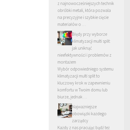
z najnowocześniejszych technik
obróbki metali, która pozwala
na precyzyjne i szybkie cięcie
materiałów o …
Błędy przy wyborze
klimatyzacji multi split:
jak uniknąć
nieefektywności i problemów z
montażem
Wybór odpowiedniego systemu
klimatyzacji multi split to
kluczowy krok w zapewnieniu
komfortu w Twoim domu lub
biurze, jednak …
Najważniejsze
obowiązki każdego
zarządcy
Każdy z nas pracując bądź też