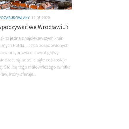
POZABUDOWLANY
12-01-2020
ypoczywać we Wrocławiu?
ąsk to jedna z najciekawszych krain
cznych Polski. Liczba posadowionych
ów przyprawia o zawrót głowy.
iedzać, oglądać i ciągle coś zostaje
ej. Stolicą tego malowniczego światka
ław, który oferuje...