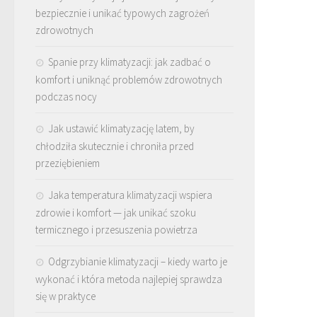
bezpiecznie i unikać typowych zagrożeń
zdrowotnych
Spanie przy klimatyzacji: jak zadbać o
komfort i uniknąć problemów zdrowotnych
podczas nocy
Jak ustawić klimatyzację latem, by
chłodziła skutecznie i chroniła przed
przeziębieniem
Jaka temperatura klimatyzacji wspiera
zdrowie i komfort — jak unikać szoku
termicznego i przesuszenia powietrza
Odgrzybianie klimatyzacji – kiedy warto je
wykonać i która metoda najlepiej sprawdza
się w praktyce