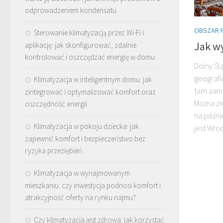
odprowadzeniem kondensatu
OBSZAR 
Sterowanie klimatyzacją przez Wi-Fi i
Jak w
aplikację: jak skonfigurować, zdalnie
kontrolować i oszczędzać energię w domu
Dolny Śl
geografi
Klimatyzacja w inteligentnym domu: jak
tam zamk
zintegrować i optymalizować komfort oraz
Można zw
oszczędność energii
na późni
Klimatyzacja w pokoju dziecka: jak
jest Wroc
zapewnić komfort i bezpieczeństwo bez
ryzyka przeziębień
Klimatyzacja w wynajmowanym
mieszkaniu: czy inwestycja podnosi komfort i
atrakcyjność oferty na rynku najmu?
Czy klimatyzacja jest zdrowa: jak korzystać