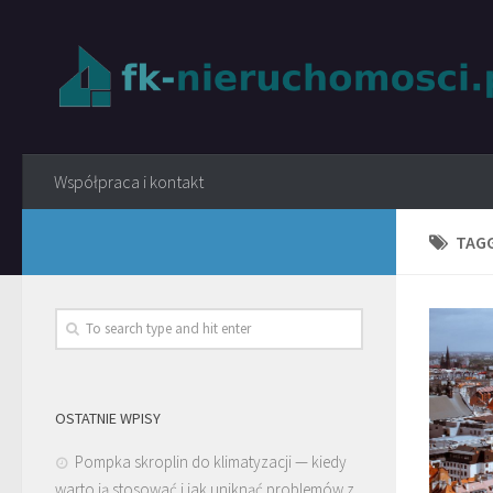
Współpraca i kontakt
TAG
OSTATNIE WPISY
Pompka skroplin do klimatyzacji — kiedy
warto ją stosować i jak uniknąć problemów z