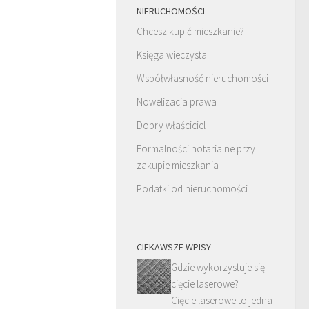
NIERUCHOMOŚCI
Chcesz kupić mieszkanie?
Księga wieczysta
Współwłasność nieruchomości
Nowelizacja prawa
Dobry właściciel
Formalności notarialne przy
zakupie mieszkania
Podatki od nieruchomości
CIEKAWSZE WPISY
Gdzie wykorzystuje się
cięcie laserowe?
Cięcie laserowe to jedna