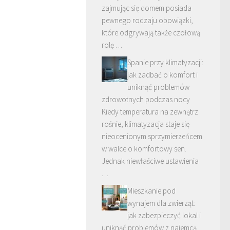
zajmując się domem posiada
pewnego rodzaju obowiązki,
które odgrywają także czołową
rolę …
Spanie przy klimatyzacji:
jak zadbać o komfort i
uniknąć problemów
zdrowotnych podczas nocy
Kiedy temperatura na zewnątrz
rośnie, klimatyzacja staje się
nieocenionym sprzymierzeńcem
w walce o komfortowy sen.
Jednak niewłaściwe ustawienia
…
Mieszkanie pod
wynajem dla zwierząt:
jak zabezpieczyć lokal i
uniknąć problemów z najemcą