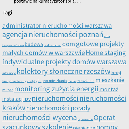
postawić na klimatyzator split, …
Tagi
administrator nieruchomości warszawa
agencja nieruchomości poznań
auta
gotowe projekty
dom
budowa
bezpieczeństwo
budownictwo
małych domów w warszawie
Home staging
indywidualne projekty domów warszawa
kolektory słoneczne rzeszów
kredyt
informacje
mieszkanie
kupno mieszkania
mieszkania
kredyt hipoteczny
kredyty
meble
monitoring zużycia energii
montaż
miłość
nieruchomości
nieruchomości
instalacji pv
kraków
nieruchomości porady
nieruchomości wycena
Operat
ogrzewanie
szacunkowy szkolenie
pompy
pieniądze