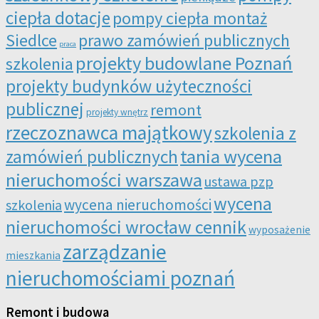
ciepła dotacje
pompy ciepła montaż
Siedlce
prawo zamówień publicznych
praca
projekty budowlane Poznań
szkolenia
projekty budynków użyteczności
publicznej
remont
projekty wnętrz
rzeczoznawca majątkowy
szkolenia z
tania wycena
zamówień publicznych
nieruchomości warszawa
ustawa pzp
wycena
wycena nieruchomości
szkolenia
nieruchomości wrocław cennik
wyposażenie
zarządzanie
mieszkania
nieruchomościami poznań
Remont i budowa