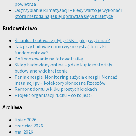
powietrza
Odgrzybianie klimatyzacji – kiedy warto je wykonać i
która metoda najlepiej sprawdza się w praktyce
Budownictwo
Ścianka działowa z płyty OSB – jak ją wykonać?
Jak przy budowie domu wykorzystać bloczki
fundamentowe?
Dofinansowanie na fotowoltaikę
Sklep budowlany online – gdzie kupić materiały
budowlane w dobrej cenie
Tania energia. Monitoring zużycia energii. Montaż
instalacji pv – kolektory słoneczne Rzeszów
Remont domu w kilku prostych krokach
Projekt organizacji ruchu – co to jest?
Archiwa
lipiec 2026
czerwiec 2026
maj 2026