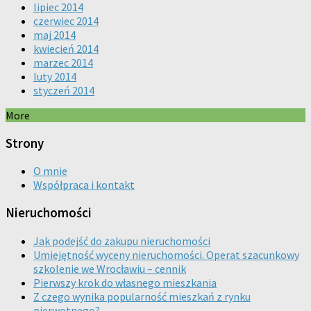
lipiec 2014
czerwiec 2014
maj 2014
kwiecień 2014
marzec 2014
luty 2014
styczeń 2014
More
Strony
O mnie
Współpraca i kontakt
Nieruchomości
Jak podejść do zakupu nieruchomości
Umiejętność wyceny nieruchomości. Operat szacunkowy
szkolenie we Wrocławiu – cennik
Pierwszy krok do własnego mieszkania
Z czego wynika popularność mieszkań z rynku
pierwotnego?