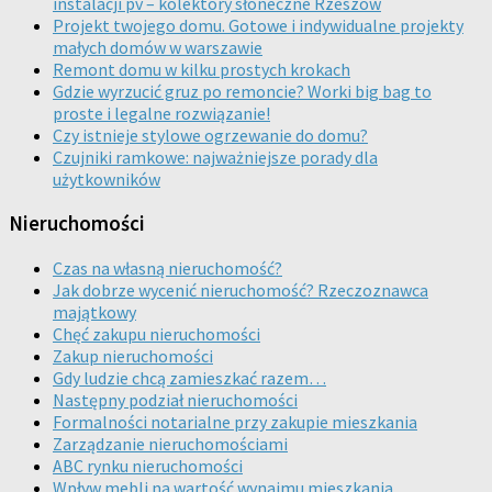
instalacji pv – kolektory słoneczne Rzeszów
Projekt twojego domu. Gotowe i indywidualne projekty
małych domów w warszawie
Remont domu w kilku prostych krokach
Gdzie wyrzucić gruz po remoncie? Worki big bag to
proste i legalne rozwiązanie!
Czy istnieje stylowe ogrzewanie do domu?
Czujniki ramkowe: najważniejsze porady dla
użytkowników
Nieruchomości
Czas na własną nieruchomość?
Jak dobrze wycenić nieruchomość? Rzeczoznawca
majątkowy
Chęć zakupu nieruchomości
Zakup nieruchomości
Gdy ludzie chcą zamieszkać razem…
Następny podział nieruchomości
Formalności notarialne przy zakupie mieszkania
Zarządzanie nieruchomościami
ABC rynku nieruchomości
Wpływ mebli na wartość wynajmu mieszkania