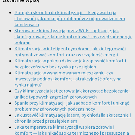
Ostatnie wpisy
Pompka skroplin do klimatyzacji — kiedy warto ją
stosować i jak uniknąć problemów z odprowadzeniem
kondensatu
Sterowanie klimatyzacją przez Wi-Fi i aplikację: jak
skonfigurować, zdalnie kontrolować i oszczędzać energię
w domu
Klimatyzacja w inteligentnym domu: jak zintegrować i
optymalizować komfort oraz oszczędność energii
Klimatyzacja w pokoju dziecka: jak zapewnić komfort i
bezpieczeństwo bez ryzyka przeziębień
Klimatyzacja w wynajmowanym mieszkaniu: czy
inwestycja podnosi komfort i atrakcyjność oferty na
rynku najmu?
Czy klimatyzacja jest zdrowa: jak korzystać bezpiecznie i
unikać typowych zagrożeń zdrowotnych
Spanie przy klimatyzacji: jak zadbać o komfort i uniknąć
problemów zdrowotnych podczas nocy
Jak ustawić klimatyzację latem, by chłodziła skutecznie i
chroniła przed przeziębieniem
Jaka temperatura klimatyzacji wspiera zdrowie i
komfort — jak unikać szoku termicznego i przesuszenia