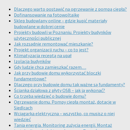
Dlaczego warto postawić na ogrzewanie z pompą ciepła?
Dofinansowanie na fotowoltaikę
Sklep budowlany online – gdzie kupić materiały
budowlane w dobrej cenie
Projekty budowli w Poznaniu. Projekty budynków
użyteczności publicznej
Jak rozsądnie remontować mieszkanie?
Projekt organizacji ruchu – co to jest?
Klimatyzacja receptą na upał
Izolacja budynków
Gdy ludzie chcą zamieszkać razem…
Jak przy budowie domu wykorzystać bloczki
fundamentowe?
Dlaczego przy budowie domu tak ważne są fundamenty?
Ścianka działowa z płyty OSB – jak ją wykonać?
Co trzeba wiedzieć o budowie domu?
Ogrzewanie domu. Pompy ciepła montaż, dotacje w
Siedlcach
Wciągarka elektryczna – wszystko, co musisz o niej
wiedzieć
Tania energia. Monitoring zużycia energii. Montaż