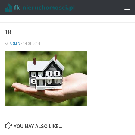
18
BY
ADMIN
·
14-01-2014
YOU MAY ALSO LIKE...