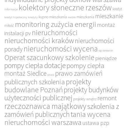
kolektory słoneczne rzeszów
kredyt
informacje
mieszkanie
kupno mieszkania
mieszkania
kredyt hipoteczny
kredyty
meble
monitoring zużycia energii
montaż
miłość
nieruchomości
instalacji pv
nieruchomości kraków
nieruchomości
nieruchomości wycena
porady
ogrzewanie
Operat szacunkowy szkolenie
pieniądze
pompy ciepła dotacje
pompy ciepła
montaż Siedlce
prawo zamówień
praca
projekty
publicznych szkolenia
budowlane Poznań
projekty budynków
użyteczności publicznej
remont
projekty wnętrz
rzeczoznawca majątkowy
szkolenia z
tania wycena
zamówień publicznych
nieruchomości warszawa
ustawa pzp