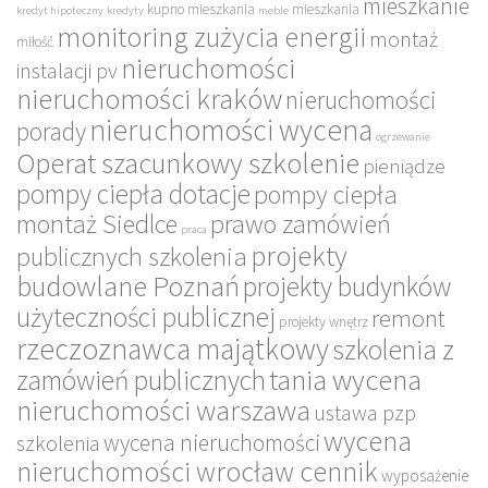
mieszkanie
kupno mieszkania
mieszkania
kredyt hipoteczny
kredyty
meble
monitoring zużycia energii
montaż
miłość
nieruchomości
instalacji pv
nieruchomości kraków
nieruchomości
nieruchomości wycena
porady
ogrzewanie
Operat szacunkowy szkolenie
pieniądze
pompy ciepła dotacje
pompy ciepła
montaż Siedlce
prawo zamówień
praca
projekty
publicznych szkolenia
budowlane Poznań
projekty budynków
użyteczności publicznej
remont
projekty wnętrz
rzeczoznawca majątkowy
szkolenia z
tania wycena
zamówień publicznych
nieruchomości warszawa
ustawa pzp
wycena
wycena nieruchomości
szkolenia
nieruchomości wrocław cennik
wyposażenie