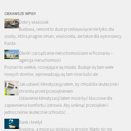
CIEKAWSZE WPISY
Dobry właściciel
Budowa, remont to duże przedsięwzięcie nie tylko dla
osoby, która pragnie zmian, właściciela, ale także dla wykonawcy.
Każda …
Obrót i zarządzanie nieruchomościami w Poznaniu –
agencja nieruchomości
Poznań to wielkie, rozwijające się miasto. Buduje się tam wiele
nowych domów, wprowadzają się tam nowi ludzi ale …
Jak ustawić klimatyzację latem, by chłodziła skutecznie i
chroniła przed przeziębieniem
Ustawienie klimatyzacji latem może być kluczowe dla
zapewnienia komfortu i zdrowia. Aby uniknąć przeziębień i
jednocześnie skutecznie schłodzić …
Bank i kredyt
Rodzina, a może już dzidziuś w drodze. Nigdy nic nie