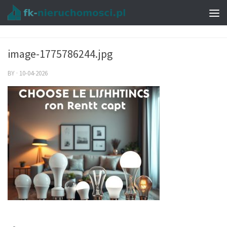
image-1775786244.jpg
BY
·
10-04-2026