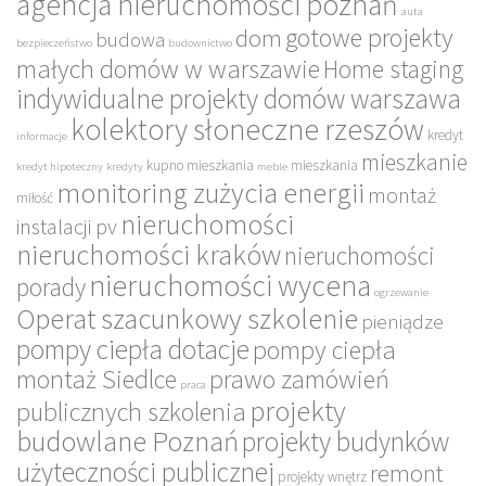
agencja nieruchomości poznań
auta
gotowe projekty
dom
budowa
bezpieczeństwo
budownictwo
małych domów w warszawie
Home staging
indywidualne projekty domów warszawa
kolektory słoneczne rzeszów
kredyt
informacje
mieszkanie
kupno mieszkania
mieszkania
kredyt hipoteczny
kredyty
meble
monitoring zużycia energii
montaż
miłość
nieruchomości
instalacji pv
nieruchomości kraków
nieruchomości
nieruchomości wycena
porady
ogrzewanie
Operat szacunkowy szkolenie
pieniądze
pompy ciepła dotacje
pompy ciepła
montaż Siedlce
prawo zamówień
praca
projekty
publicznych szkolenia
budowlane Poznań
projekty budynków
użyteczności publicznej
remont
projekty wnętrz