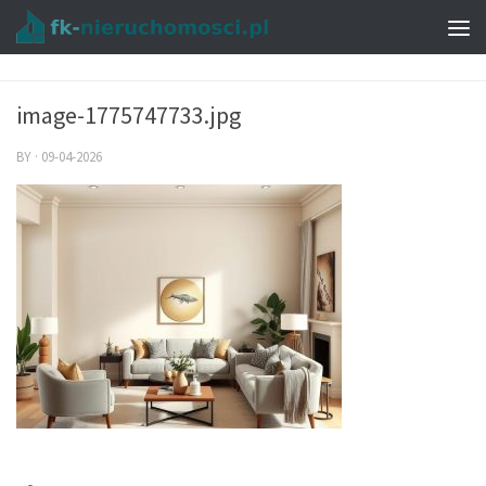
image-1775747733.jpg
BY
·
09-04-2026