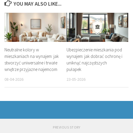
YOU MAY ALSO LIKE...
Neutralne kolory w
Ubezpieczenie mieszkania pod
mieszkaniach na wynajem: jak
wynajem: jak dobrać ochronę i
stworzyć uniwersalne i trwałe
uniknąć najczęstszych
wnętrze przyjazne najemcom
pułapek
08-04-2026
23-05-2026
PREVIOUS STORY