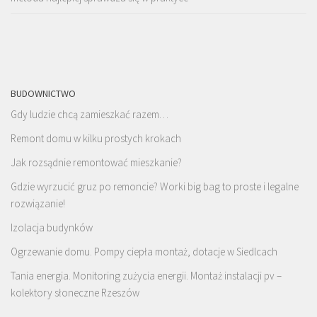
BUDOWNICTWO
Gdy ludzie chcą zamieszkać razem…
Remont domu w kilku prostych krokach
Jak rozsądnie remontować mieszkanie?
Gdzie wyrzucić gruz po remoncie? Worki big bag to proste i legalne
rozwiązanie!
Izolacja budynków
Ogrzewanie domu. Pompy ciepła montaż, dotacje w Siedlcach
Tania energia. Monitoring zużycia energii. Montaż instalacji pv –
kolektory słoneczne Rzeszów