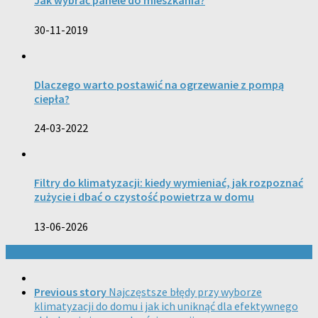
Jak wybrać panele do mieszkania?
30-11-2019
Dlaczego warto postawić na ogrzewanie z pompą
ciepła?
24-03-2022
Filtry do klimatyzacji: kiedy wymieniać, jak rozpoznać
zużycie i dbać o czystość powietrza w domu
13-06-2026
Previous story
Najczęstsze błędy przy wyborze
klimatyzacji do domu i jak ich uniknąć dla efektywnego