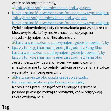
wiele osób popełnia błędy, …
Jak wybrać sofę do mieszkania pod wynajem:
funkcjonalność, trwałość i komfort na pierwszym miejscu
Wybór odpowiedniej sofy do mieszkania pod wynajem to
kluczowy krok, który może znacząco wpłynąć na
satysfakcję najemców. Niezależnie …
Lustra w mieszkaniu pod wynajem: gdzie je powiesić, by
łączyły funkcję i harmonię energii zgodnie z Feng Shui
Jeśli chcesz, aby lustra w Twoim wynajmowanym
mieszkaniu nie tylko pełniły funkcję praktyczną, ale także
wspierały harmonię energii …
Najważniejsze obowiązki każdego zarządcy
Każdy z nas pracując bądź też zajmując się domem
posiada pewnego rodzaju obowiązki, które odgrywają
także czołową rolę …
Tagi