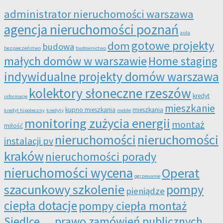
administrator nieruchomości warszawa
agencja nieruchomości poznań
auta
gotowe projekty
dom
budowa
bezpieczeństwo
budownictwo
małych domów w warszawie
Home staging
indywidualne projekty domów warszawa
kolektory słoneczne rzeszów
kredyt
informacje
mieszkanie
kupno mieszkania
mieszkania
kredyt hipoteczny
kredyty
meble
monitoring zużycia energii
montaż
miłość
nieruchomości
nieruchomości
instalacji pv
kraków
nieruchomości porady
nieruchomości wycena
Operat
ogrzewanie
szacunkowy szkolenie
pompy
pieniądze
ciepła dotacje
pompy ciepła montaż
Siedlce
prawo zamówień publicznych