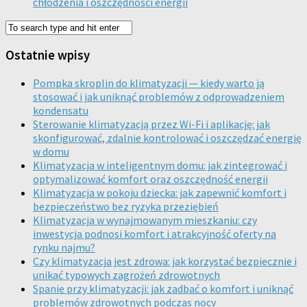
chłodzenia i oszczędności energii
Ostatnie wpisy
Pompka skroplin do klimatyzacji — kiedy warto ją
stosować i jak uniknąć problemów z odprowadzeniem
kondensatu
Sterowanie klimatyzacją przez Wi-Fi i aplikację: jak
skonfigurować, zdalnie kontrolować i oszczędzać energię
w domu
Klimatyzacja w inteligentnym domu: jak zintegrować i
optymalizować komfort oraz oszczędność energii
Klimatyzacja w pokoju dziecka: jak zapewnić komfort i
bezpieczeństwo bez ryzyka przeziębień
Klimatyzacja w wynajmowanym mieszkaniu: czy
inwestycja podnosi komfort i atrakcyjność oferty na
rynku najmu?
Czy klimatyzacja jest zdrowa: jak korzystać bezpiecznie i
unikać typowych zagrożeń zdrowotnych
Spanie przy klimatyzacji: jak zadbać o komfort i uniknąć
problemów zdrowotnych podczas nocy