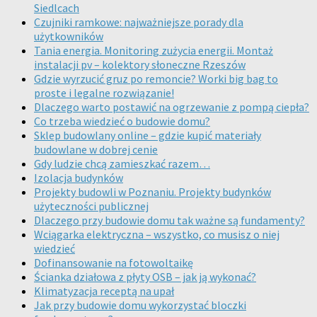
Siedlcach
Czujniki ramkowe: najważniejsze porady dla
użytkowników
Tania energia. Monitoring zużycia energii. Montaż
instalacji pv – kolektory słoneczne Rzeszów
Gdzie wyrzucić gruz po remoncie? Worki big bag to
proste i legalne rozwiązanie!
Dlaczego warto postawić na ogrzewanie z pompą ciepła?
Co trzeba wiedzieć o budowie domu?
Sklep budowlany online – gdzie kupić materiały
budowlane w dobrej cenie
Gdy ludzie chcą zamieszkać razem…
Izolacja budynków
Projekty budowli w Poznaniu. Projekty budynków
użyteczności publicznej
Dlaczego przy budowie domu tak ważne są fundamenty?
Wciągarka elektryczna – wszystko, co musisz o niej
wiedzieć
Dofinansowanie na fotowoltaikę
Ścianka działowa z płyty OSB – jak ją wykonać?
Klimatyzacja receptą na upał
Jak przy budowie domu wykorzystać bloczki