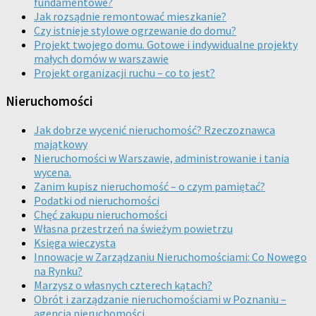
fundamentowe?
Jak rozsądnie remontować mieszkanie?
Czy istnieje stylowe ogrzewanie do domu?
Projekt twojego domu. Gotowe i indywidualne projekty
małych domów w warszawie
Projekt organizacji ruchu – co to jest?
Nieruchomości
Jak dobrze wycenić nieruchomość? Rzeczoznawca
majątkowy
Nieruchomości w Warszawie, administrowanie i tania
wycena.
Zanim kupisz nieruchomość – o czym pamiętać?
Podatki od nieruchomości
Chęć zakupu nieruchomości
Własna przestrzeń na świeżym powietrzu
Księga wieczysta
Innowacje w Zarządzaniu Nieruchomościami: Co Nowego
na Rynku?
Marzysz o własnych czterech kątach?
Obrót i zarządzanie nieruchomościami w Poznaniu –
agencja nieruchomości