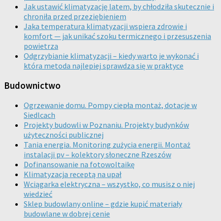
Jak ustawić klimatyzację latem, by chłodziła skutecznie i
chroniła przed przeziębieniem
Jaka temperatura klimatyzacji wspiera zdrowie i
komfort — jak unikać szoku termicznego i przesuszenia
powietrza
Odgrzybianie klimatyzacji – kiedy warto je wykonać i
która metoda najlepiej sprawdza się w praktyce
Budownictwo
Ogrzewanie domu. Pompy ciepła montaż, dotacje w
Siedlcach
Projekty budowli w Poznaniu. Projekty budynków
użyteczności publicznej
Tania energia. Monitoring zużycia energii. Montaż
instalacji pv – kolektory słoneczne Rzeszów
Dofinansowanie na fotowoltaikę
Klimatyzacja receptą na upał
Wciągarka elektryczna – wszystko, co musisz o niej
wiedzieć
Sklep budowlany online – gdzie kupić materiały
budowlane w dobrej cenie