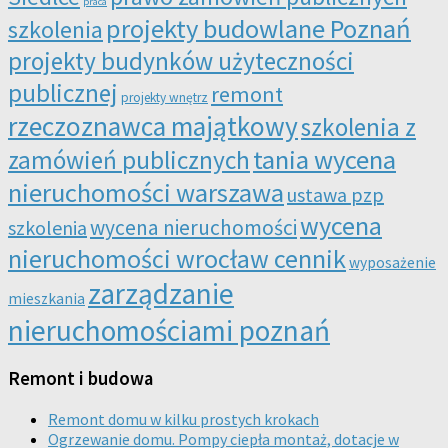
praca
projekty budowlane Poznań
szkolenia
projekty budynków użyteczności
publicznej
remont
projekty wnętrz
rzeczoznawca majątkowy
szkolenia z
tania wycena
zamówień publicznych
nieruchomości warszawa
ustawa pzp
wycena
wycena nieruchomości
szkolenia
nieruchomości wrocław cennik
wyposażenie
zarządzanie
mieszkania
nieruchomościami poznań
Remont i budowa
Remont domu w kilku prostych krokach
Ogrzewanie domu. Pompy ciepła montaż, dotacje w