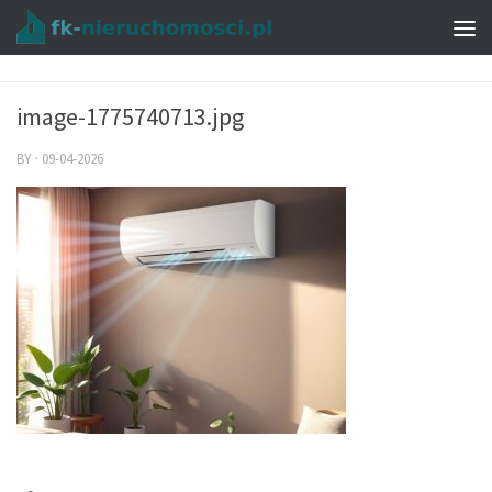
image-1775740713.jpg
BY
·
09-04-2026