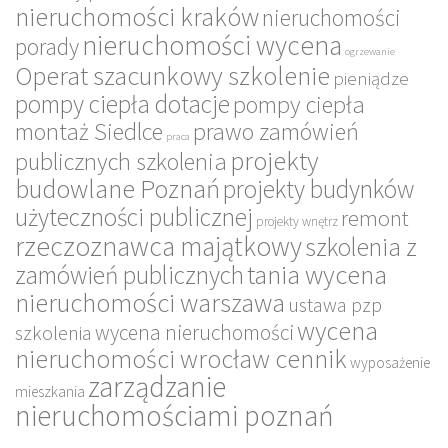
nieruchomości kraków
nieruchomości
nieruchomości wycena
porady
ogrzewanie
Operat szacunkowy szkolenie
pieniądze
pompy ciepła dotacje
pompy ciepła
montaż Siedlce
prawo zamówień
praca
projekty
publicznych szkolenia
budowlane Poznań
projekty budynków
użyteczności publicznej
remont
projekty wnętrz
rzeczoznawca majątkowy
szkolenia z
tania wycena
zamówień publicznych
nieruchomości warszawa
ustawa pzp
wycena
wycena nieruchomości
szkolenia
nieruchomości wrocław cennik
wyposażenie
zarządzanie
mieszkania
nieruchomościami poznań