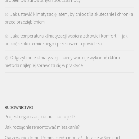
problemów zdrowotnych podczas nocy
Jak ustawić klimatyzację latem, by chłodziła skutecznie i chroniła
przed przeziębieniem
Jaka temperatura klimatyzacji wspiera zdrowie i komfort — jak
unikać szoku termicznego i przesuszenia powietrza
Odgrzybianie klimatyzacji – kiedy warto je wykonać i która
metoda najlepiej sprawdza się w praktyce
BUDOWNICTWO
Projekt organizacji ruchu – co to jest?
Jak rozsądnie remontować mieszkanie?
Ogrzewanie domu. Pompy ciepła montaż, dotacje w Siedlcach