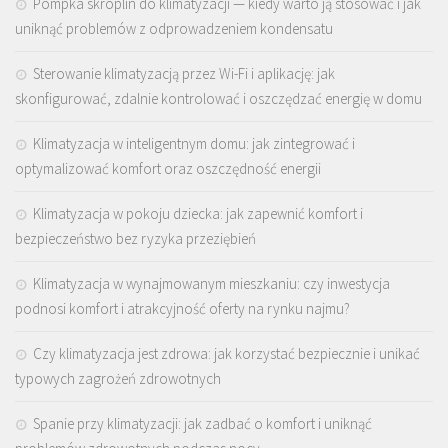
Pompka skroplin do klimatyzacji — kiedy warto ją stosować i jak
uniknąć problemów z odprowadzeniem kondensatu
Sterowanie klimatyzacją przez Wi-Fi i aplikację: jak
skonfigurować, zdalnie kontrolować i oszczędzać energię w domu
Klimatyzacja w inteligentnym domu: jak zintegrować i
optymalizować komfort oraz oszczędność energii
Klimatyzacja w pokoju dziecka: jak zapewnić komfort i
bezpieczeństwo bez ryzyka przeziębień
Klimatyzacja w wynajmowanym mieszkaniu: czy inwestycja
podnosi komfort i atrakcyjność oferty na rynku najmu?
Czy klimatyzacja jest zdrowa: jak korzystać bezpiecznie i unikać
typowych zagrożeń zdrowotnych
Spanie przy klimatyzacji: jak zadbać o komfort i uniknąć