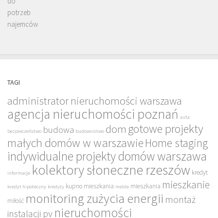
TAGI
administrator nieruchomości warszawa
agencja nieruchomości poznań
auta
gotowe projekty
dom
budowa
bezpieczeństwo
budownictwo
małych domów w warszawie
Home staging
indywidualne projekty domów warszawa
kolektory słoneczne rzeszów
kredyt
informacje
mieszkanie
kupno mieszkania
mieszkania
kredyt hipoteczny
kredyty
meble
monitoring zużycia energii
montaż
miłość
nieruchomości
instalacji pv