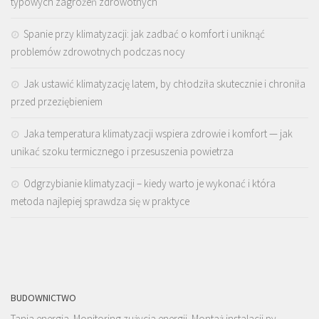
typowych zagrożeń zdrowotnych
Spanie przy klimatyzacji: jak zadbać o komfort i uniknąć
problemów zdrowotnych podczas nocy
Jak ustawić klimatyzację latem, by chłodziła skutecznie i chroniła
przed przeziębieniem
Jaka temperatura klimatyzacji wspiera zdrowie i komfort — jak
unikać szoku termicznego i przesuszenia powietrza
Odgrzybianie klimatyzacji – kiedy warto je wykonać i która
metoda najlepiej sprawdza się w praktyce
BUDOWNICTWO
Tania energia. Monitoring zużycia energii. Montaż instalacji pv –