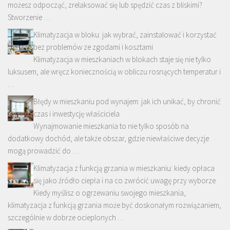
możesz odpocząć, zrelaksować się lub spędzić czas z bliskimi?
Stworzenie …
Klimatyzacja w bloku: jak wybrać, zainstalować i korzystać
bez problemów ze zgodami i kosztami
Klimatyzacja w mieszkaniach w blokach staje się nie tylko
luksusem, ale wręcz koniecznością w obliczu rosnących temperatur i
…
Błędy w mieszkaniu pod wynajem: jak ich unikać, by chronić
czas i inwestycję właściciela
Wynajmowanie mieszkania to nie tylko sposób na
dodatkowy dochód, ale także obszar, gdzie niewłaściwe decyzje
mogą prowadzić do …
Klimatyzacja z funkcją grzania w mieszkaniu: kiedy opłaca
się jako źródło ciepła i na co zwrócić uwagę przy wyborze
Kiedy myślisz o ogrzewaniu swojego mieszkania,
klimatyzacja z funkcją grzania może być doskonałym rozwiązaniem,
szczególnie w dobrze ocieplonych …