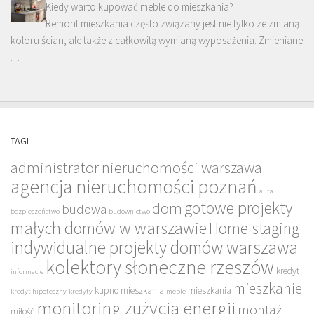
Kiedy warto kupować meble do mieszkania?
Remont mieszkania często związany jest nie tylko ze zmianą
koloru ścian, ale także z całkowitą wymianą wyposażenia. Zmieniane
…
TAGI
administrator nieruchomości warszawa
agencja nieruchomości poznań
auta
gotowe projekty
dom
budowa
bezpieczeństwo
budownictwo
małych domów w warszawie
Home staging
indywidualne projekty domów warszawa
kolektory słoneczne rzeszów
kredyt
informacje
mieszkanie
kupno mieszkania
mieszkania
kredyt hipoteczny
kredyty
meble
monitoring zużycia energii
montaż
miłość