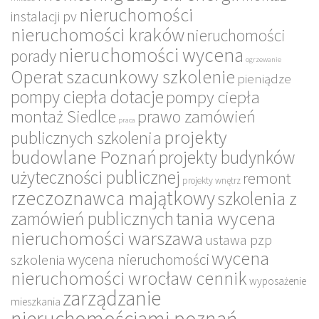
nieruchomości
instalacji pv
nieruchomości kraków
nieruchomości
nieruchomości wycena
porady
ogrzewanie
Operat szacunkowy szkolenie
pieniądze
pompy ciepła dotacje
pompy ciepła
montaż Siedlce
prawo zamówień
praca
projekty
publicznych szkolenia
budowlane Poznań
projekty budynków
użyteczności publicznej
remont
projekty wnętrz
rzeczoznawca majątkowy
szkolenia z
tania wycena
zamówień publicznych
nieruchomości warszawa
ustawa pzp
wycena
wycena nieruchomości
szkolenia
nieruchomości wrocław cennik
wyposażenie
zarządzanie
mieszkania
nieruchomościami poznań