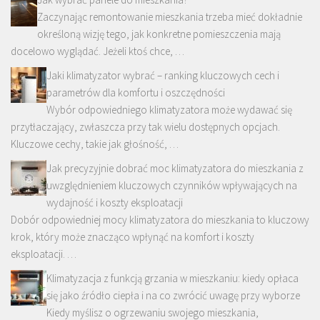
Zaczynając remontowanie mieszkania trzeba mieć dokładnie
określoną wizję tego, jak konkretne pomieszczenia mają
docelowo wyglądać. Jeżeli ktoś chce, …
Jaki klimatyzator wybrać – ranking kluczowych cech i
parametrów dla komfortu i oszczędności
Wybór odpowiedniego klimatyzatora może wydawać się
przytłaczający, zwłaszcza przy tak wielu dostępnych opcjach.
Kluczowe cechy, takie jak głośność, …
Jak precyzyjnie dobrać moc klimatyzatora do mieszkania z
uwzględnieniem kluczowych czynników wpływających na
wydajność i koszty eksploatacji
Dobór odpowiedniej mocy klimatyzatora do mieszkania to kluczowy
krok, który może znacząco wpłynąć na komfort i koszty
eksploatacji. …
Klimatyzacja z funkcją grzania w mieszkaniu: kiedy opłaca
się jako źródło ciepła i na co zwrócić uwagę przy wyborze
Kiedy myślisz o ogrzewaniu swojego mieszkania,