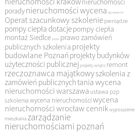
nieruchomości kraków
nieruchomości
nieruchomości wycena
porady
ogrzewanie
Operat szacunkowy szkolenie
pieniądze
pompy ciepła dotacje
pompy ciepła
montaż Siedlce
prawo zamówień
praca
projekty
publicznych szkolenia
budowlane Poznań
projekty budynków
użyteczności publicznej
remont
projekty wnętrz
rzeczoznawca majątkowy
szkolenia z
tania wycena
zamówień publicznych
nieruchomości warszawa
ustawa pzp
wycena
wycena nieruchomości
szkolenia
nieruchomości wrocław cennik
wyposażenie
zarządzanie
mieszkania
nieruchomościami poznań