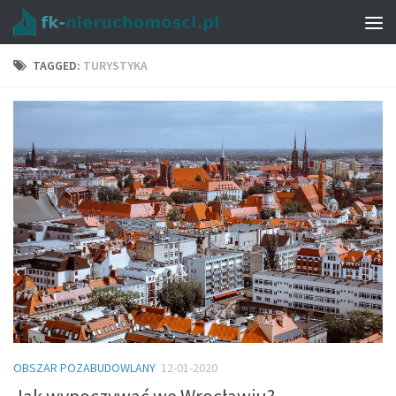
TAGGED:
TURYSTYKA
OBSZAR POZABUDOWLANY
12-01-2020
Jak wypoczywać we Wrocławiu?