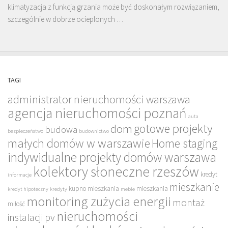
klimatyzacja z funkcją grzania może być doskonałym rozwiązaniem,
szczególnie w dobrze ocieplonych …
TAGI
administrator nieruchomości warszawa
agencja nieruchomości poznań
auta
gotowe projekty
dom
budowa
bezpieczeństwo
budownictwo
małych domów w warszawie
Home staging
indywidualne projekty domów warszawa
kolektory słoneczne rzeszów
kredyt
informacje
mieszkanie
kupno mieszkania
mieszkania
kredyt hipoteczny
kredyty
meble
monitoring zużycia energii
montaż
miłość
nieruchomości
instalacji pv